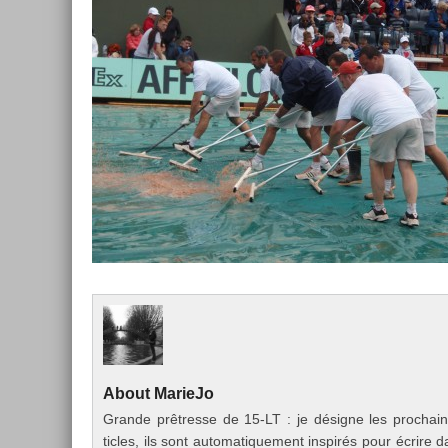
About
MarieJo
Gran­de prêtres­se de 15-LT : je désigne les pro­cha
ticles, ils sont auto­matique­ment in­spirés pour écrire d