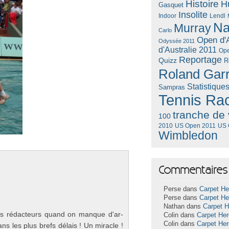
Histoire
H
Gasquet
Insolite
Lendl
Indoor
Na
Murray
Carlo
Open d'A
Odyssée 2011
d'Australie 2011
Ope
Reportage
Quizz
R
Roland Gar
Statistique
Sampras
Tennis Ra
tranche de 
100
US Open 2011
US 
2010
Wimbledon
Commentaires 
Perse dans
Carpet He
Perse dans
Carpet He
Nathan dans
Carpet 
ins rédac­teurs quand on man­que d'ar­
Colin dans
Carpet He
Colin dans
Carpet He
ans les plus brefs délais ! Un mirac­le !