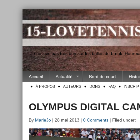
"Je ne suis pas très bon sur les balles de break. Heur
Accueil
Actualité
Bord de court
Histo
À PROPOS
AUTEURS
DONS
FAQ
INSCRIP
OLYMPUS DIGITAL C
By
MarieJo
| 28 mai 2013 |
0 Comments
| Filed under: