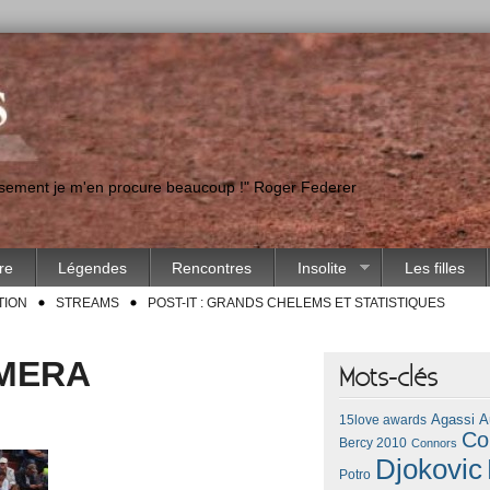
eusement je m'en procure beaucoup !" Roger Federer
ire
Légendes
Rencontres
Insolite
Les filles
TION
STREAMS
POST-IT : GRANDS CHELEMS ET STATISTIQUES
AMERA
Mots-clés
Agassi
A
15love awards
Co
Bercy 2010
Connors
Djokovic
Potro