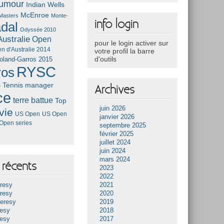
umour
Indian Wells
McEnroe
Masters
Monte-
info login
dal
Odyssée 2010
ustralie
Open
pour le login activer sur
n d'Australie 2014
votre profil la barre
d'outils
oland-Garros 2015
RYSC
ros
s
Tennis manager
Archives
ce
terre battue
Top
juin 2026
vie
US Open
US Open
janvier 2026
Open series
septembre 2025
février 2025
juillet 2024
juin 2024
mars 2024
récents
2023
2022
resy
2021
resy
2020
Heresy
2019
resy
2018
resy
2017