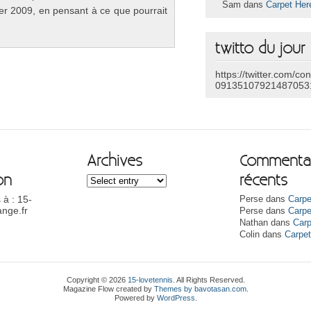
Sam dans
Carpet Her
er 2009, en pen­sant à ce que pour­rait
twitto du jour
https://twitter.com/co
09135107921487053
Archives
Commentai
on
récents
 à : 15-
Perse dans
Carpe
nge.fr
Perse dans
Carpe
Nathan dans
Carp
Colin dans
Carpe
Copyright © 2026
15-lovetennis
. All Rights Reserved.
Magazine Flow
created by
Themes by bavotasan.com
.
Powered by
WordPress
.