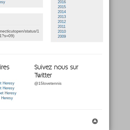
esy
2016
2015
2014
2013
2012
2011
nnecticutopen/status/1
2010
1?s=09)
2009
res
Suivez nous sur
Twitter
@15lovetennis
t Heresy
t Heresy
et Heresy
t Heresy