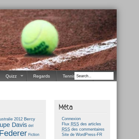
Quizz
Regards
Tennis Race
Méta
Bercy
ustralie 2012
Connexion
upe Davis
Flux
RSS
des articles
del
RSS
des commentaires
Federer
Fiction
Site de WordPress-FR