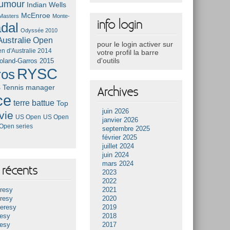
umour
Indian Wells
McEnroe
Masters
Monte-
info login
dal
Odyssée 2010
ustralie
Open
pour le login activer sur
n d'Australie 2014
votre profil la barre
d'outils
oland-Garros 2015
RYSC
ros
s
Tennis manager
Archives
ce
terre battue
Top
juin 2026
vie
US Open
US Open
janvier 2026
Open series
septembre 2025
février 2025
juillet 2024
juin 2024
mars 2024
récents
2023
2022
resy
2021
resy
2020
Heresy
2019
resy
2018
resy
2017