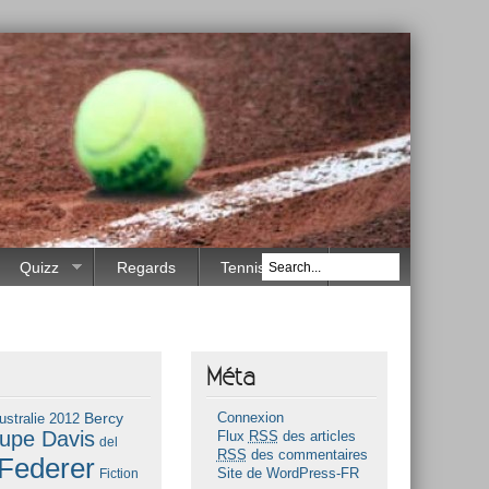
Quizz
Regards
Tennis Race
Méta
Bercy
ustralie 2012
Connexion
upe Davis
Flux
RSS
des articles
del
RSS
des commentaires
Federer
Fiction
Site de WordPress-FR