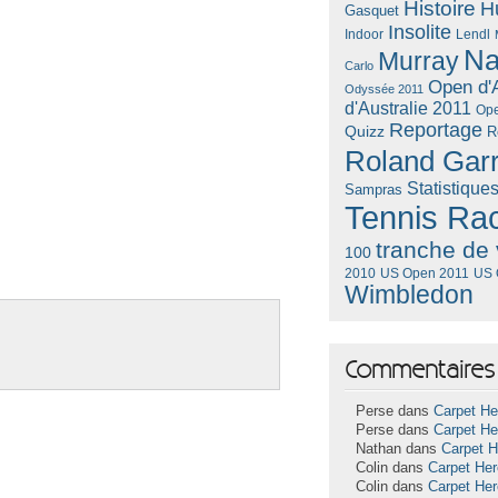
Histoire
H
Gasquet
Insolite
Lendl
Indoor
Na
Murray
Carlo
Open d'A
Odyssée 2011
d'Australie 2011
Ope
Reportage
Quizz
R
Roland Gar
Statistique
Sampras
Tennis Ra
tranche de 
100
US Open 2011
US 
2010
Wimbledon
Commentaires 
Perse dans
Carpet He
Perse dans
Carpet He
Nathan dans
Carpet 
Colin dans
Carpet He
Colin dans
Carpet He