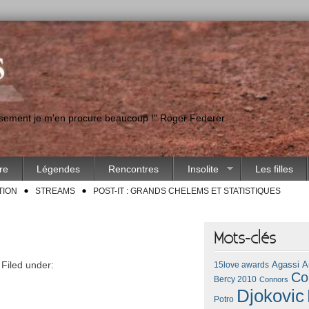
eusement je m'en procure beaucoup !" Roger Federer
ire
Légendes
Rencontres
Insolite
Les filles
TION
STREAMS
POST-IT : GRANDS CHELEMS ET STATISTIQUES
Mots-clés
 Filed under:
Agassi
A
15love awards
Co
Bercy 2010
Connors
Djokovic
Potro