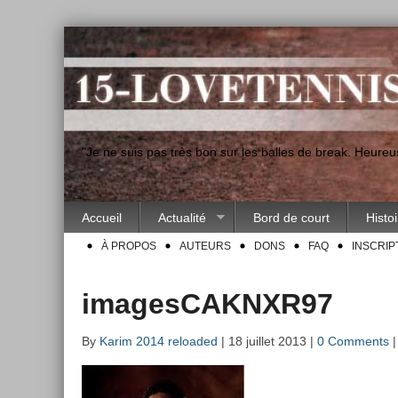
"Je ne suis pas très bon sur les balles de break. Heur
Accueil
Actualité
Bord de court
Histo
À PROPOS
AUTEURS
DONS
FAQ
INSCRIP
imagesCAKNXR97
By
Karim 2014 reloaded
| 18 juillet 2013 |
0 Comments
|