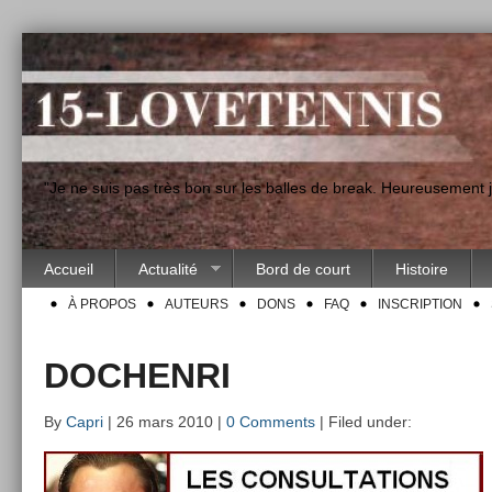
"Je ne suis pas très bon sur les balles de break. Heureusement
Accueil
Actualité
Bord de court
Histoire
À PROPOS
AUTEURS
DONS
FAQ
INSCRIPTION
DOCHENRI
By
Capri
| 26 mars 2010 |
0 Comments
| Filed under: