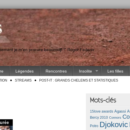
eusement je m'en procure beaucoup !" Roger Federer
ire
Légendes
Rencontres
Insolite
Les filles
TION
STREAMS
POST-IT : GRANDS CHELEMS ET STATISTIQUES
Mots-clés
Agassi
A
15love awards
Co
Bercy 2010
Connors
Djokovic
Potro