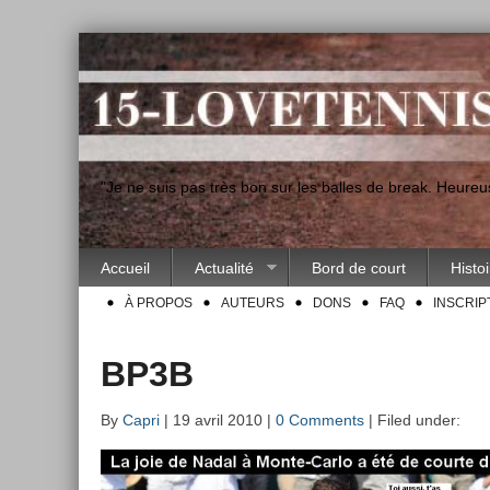
"Je ne suis pas très bon sur les balles de break. Heur
Accueil
Actualité
Bord de court
Histo
À PROPOS
AUTEURS
DONS
FAQ
INSCRIP
BP3B
By
Capri
| 19 avril 2010 |
0 Comments
| Filed under: