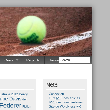
Quizz
Regards
Tennis Race
Méta
Bercy
ustralie 2012
Connexion
upe Davis
Flux
RSS
des articles
del
RSS
des commentaires
Federer
Fiction
Site de WordPress-FR