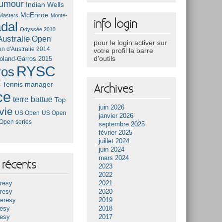
umour
Indian Wells
McEnroe
Masters
Monte-
info login
dal
Odyssée 2010
ustralie
Open
pour le login activer sur
n d'Australie 2014
votre profil la barre
d'outils
oland-Garros 2015
RYSC
ros
s
Tennis manager
Archives
ce
terre battue
Top
juin 2026
vie
US Open
US Open
janvier 2026
Open series
septembre 2025
février 2025
juillet 2024
juin 2024
mars 2024
récents
2023
2022
resy
2021
resy
2020
Heresy
2019
resy
2018
resy
2017