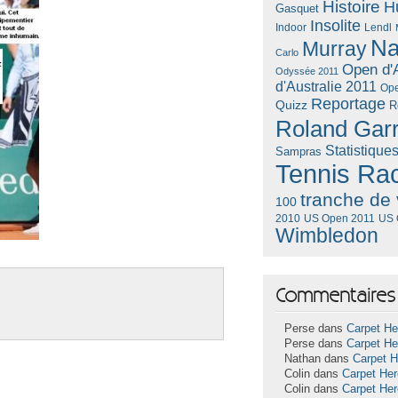
Histoire
H
Gasquet
Insolite
Lendl
Indoor
Na
Murray
Carlo
Open d'A
Odyssée 2011
d'Australie 2011
Ope
Reportage
Quizz
R
Roland Gar
Statistique
Sampras
Tennis Ra
tranche de 
100
US Open 2011
US 
2010
Wimbledon
Commentaires 
Perse dans
Carpet He
Perse dans
Carpet He
Nathan dans
Carpet 
Colin dans
Carpet He
Colin dans
Carpet He