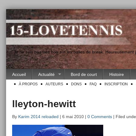
"Je ne suis pas très bon sur les balles de break. Heureusement
Accueil
Actualité
Bord de court
Histoire
À PROPOS
AUTEURS
DONS
FAQ
INSCRIPTION
lleyton-hewitt
By
Karim 2014 reloaded
| 6 mai 2010 |
0 Comments
| Filed unde