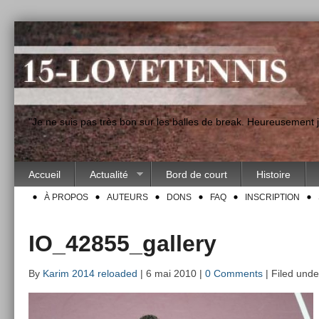
"Je ne suis pas très bon sur les balles de break. Heureusement
Accueil
Actualité
Bord de court
Histoire
À PROPOS
AUTEURS
DONS
FAQ
INSCRIPTION
IO_42855_gallery
By
Karim 2014 reloaded
| 6 mai 2010 |
0 Comments
| Filed unde