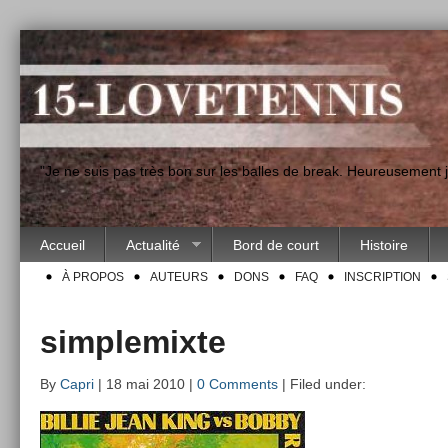
"Je ne suis pas très bon sur les balles de break. Heureusement
Accueil
Actualité
Bord de court
Histoire
À PROPOS
AUTEURS
DONS
FAQ
INSCRIPTION
simplemixte
By
Capri
| 18 mai 2010 |
0 Comments
| Filed under: