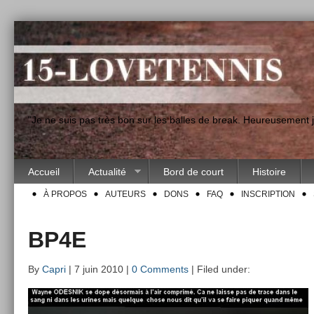
"Je ne suis pas très bon sur les balles de break. Heureusement
Accueil
Actualité
Bord de court
Histoire
À PROPOS
AUTEURS
DONS
FAQ
INSCRIPTION
BP4E
By
Capri
| 7 juin 2010 |
0 Comments
| Filed under: