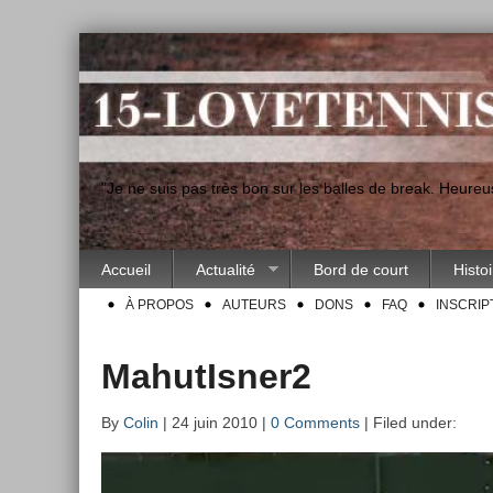
"Je ne suis pas très bon sur les balles de break. Heur
Accueil
Actualité
Bord de court
Histo
À PROPOS
AUTEURS
DONS
FAQ
INSCRIP
MahutIsner2
By
Colin
| 24 juin 2010 |
0 Comments
| Filed under: