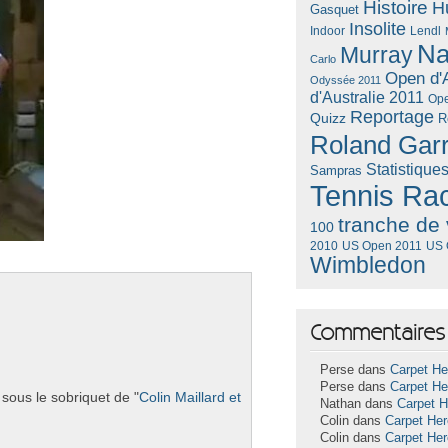
Histoire
H
Gasquet
Insolite
Lendl
Indoor
Na
Murray
Carlo
Open d'A
Odyssée 2011
d'Australie 2011
Ope
Reportage
Quizz
R
Roland Gar
Statistique
Sampras
Tennis Ra
tranche de 
100
US Open 2011
US 
2010
Wimbledon
Commentaires 
Perse dans
Carpet He
Perse dans
Carpet He
sous le sob­riquet de "
Colin Mail­lard et
Nathan dans
Carpet 
Colin dans
Carpet He
Colin dans
Carpet He