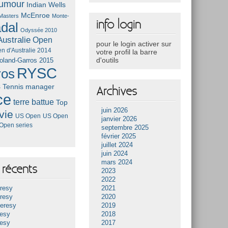
umour
Indian Wells
McEnroe
Masters
Monte-
info login
dal
Odyssée 2010
ustralie
Open
pour le login activer sur
n d'Australie 2014
votre profil la barre
d'outils
oland-Garros 2015
RYSC
ros
s
Tennis manager
Archives
ce
terre battue
Top
juin 2026
vie
US Open
US Open
janvier 2026
Open series
septembre 2025
février 2025
juillet 2024
juin 2024
mars 2024
récents
2023
2022
resy
2021
resy
2020
Heresy
2019
resy
2018
resy
2017