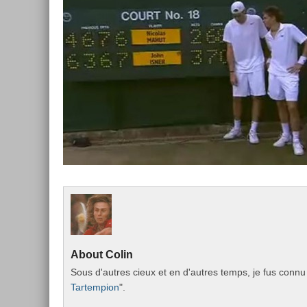
About
Colin
Sous d'aut­res cieux et en d'aut­res temps, je fus connu 
Tar­temp­ion
".