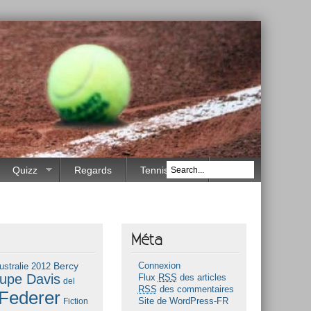
Quizz
Regards
Tennis Race
Méta
Bercy
ustralie 2012
Connexion
upe Davis
Flux
RSS
des articles
del
RSS
des commentaires
Federer
Fiction
Site de WordPress-FR