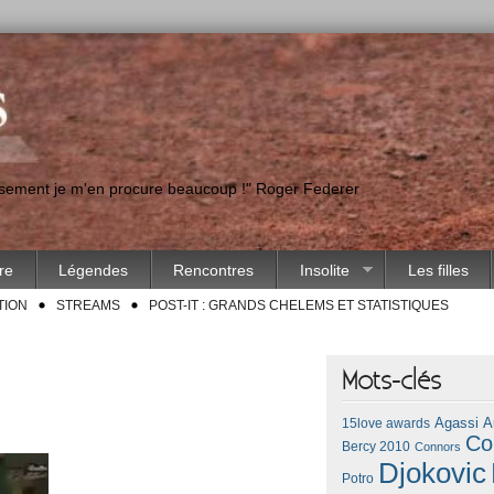
eusement je m'en procure beaucoup !" Roger Federer
ire
Légendes
Rencontres
Insolite
Les filles
TION
STREAMS
POST-IT : GRANDS CHELEMS ET STATISTIQUES
Mots-clés
Agassi
A
15love awards
Co
Bercy 2010
Connors
Djokovic
Potro