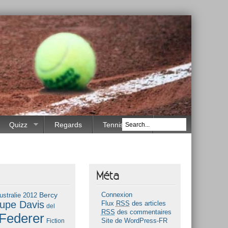
Quizz
Regards
Tennis Race
Méta
Bercy
ustralie 2012
Connexion
upe Davis
Flux
RSS
des articles
del
RSS
des commentaires
Federer
Fiction
Site de WordPress-FR