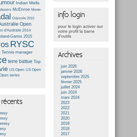
umour
Indian Wells
McEnroe
Masters
Monte-
info login
dal
Odyssée 2010
ustralie
Open
pour le login activer sur
n d'Australie 2014
votre profil la barre
d'outils
oland-Garros 2015
RYSC
ros
s
Tennis manager
Archives
ce
terre battue
Top
juin 2026
vie
US Open
US Open
janvier 2026
Open series
septembre 2025
février 2025
juillet 2024
juin 2024
mars 2024
récents
2023
2022
resy
2021
resy
2020
Heresy
2019
resy
2018
resy
2017