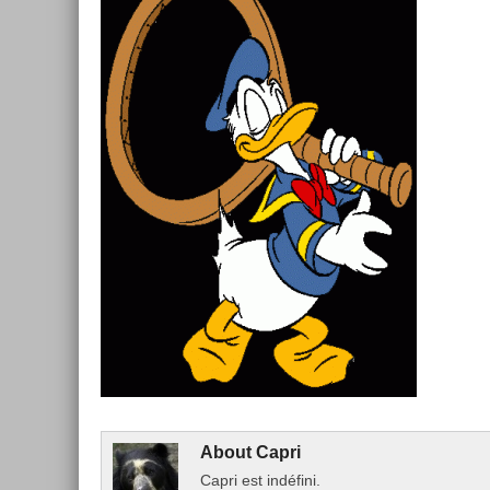
About
Capri
Capri est indéfini.