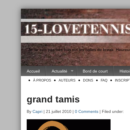
"Je ne suis pas très bon sur les balles de break. Heur
Accueil
Actualité
Bord de court
Histo
À PROPOS
AUTEURS
DONS
FAQ
INSCRIP
grand tamis
By
Capri
| 21 juillet 2010 |
0 Comments
| Filed under: