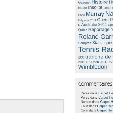
Histoire
H
Gasquet
Insolite
Lendl
Indoor
Na
Murray
Carlo
Open d'A
Odyssée 2011
d'Australie 2011
Ope
Reportage
Quizz
R
Roland Gar
Statistique
Sampras
Tennis Ra
tranche de 
100
US Open 2011
US 
2010
Wimbledon
Commentaires 
Perse dans
Carpet He
Perse dans
Carpet He
Nathan dans
Carpet 
Colin dans
Carpet He
Colin dans
Carpet He