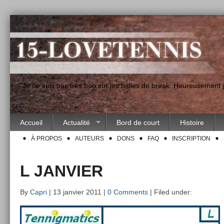
"Je ne suis pas très bon sur les balles de break. Heureusement
Accueil
Actualité
Bord de court
Histoire
À PROPOS
AUTEURS
DONS
FAQ
INSCRIPTION
L JANVIER
By
Capri
| 13 janvier 2011 |
0 Comments
| Filed under: