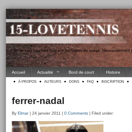
"Je ne suis pas très bon sur les balles de break. Heureusement
Accueil
Actualité
Bord de court
Histoire
À PROPOS
AUTEURS
DONS
FAQ
INSCRIPTION
ferrer-nadal
By
Elmar
| 24 janvier 2011 |
0 Comments
| Filed under: