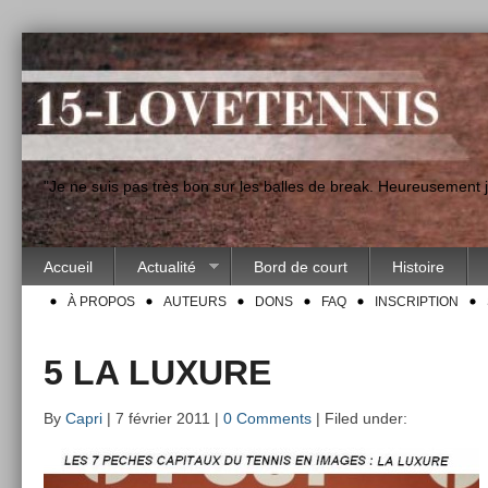
"Je ne suis pas très bon sur les balles de break. Heureusement
Accueil
Actualité
Bord de court
Histoire
À PROPOS
AUTEURS
DONS
FAQ
INSCRIPTION
5 LA LUXURE
By
Capri
| 7 février 2011 |
0 Comments
| Filed under: