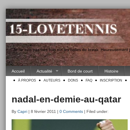
"Je ne suis pas très bon sur les balles de break. Heureusement
Accueil
Actualité
Bord de court
Histoire
À PROPOS
AUTEURS
DONS
FAQ
INSCRIPTION
nadal-en-demie-au-qatar
By
Capri
| 8 février 2011 |
0 Comments
| Filed under: