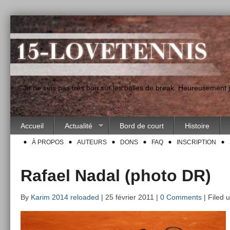
"Je ne suis pas très bon sur les balles de break. Heureusement
Accueil
Actualité
Bord de court
Histoire
À PROPOS
AUTEURS
DONS
FAQ
INSCRIPTION
Rafael Nadal (photo DR)
By
Karim 2014 reloaded
| 25 février 2011 |
0 Comments
| Filed 