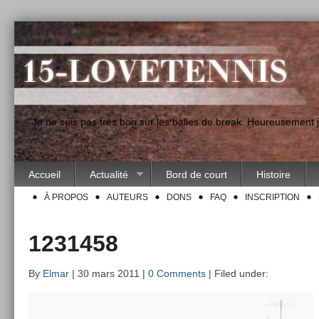
"Je ne suis pas très bon sur les balles de break. Heureusement
Accueil
Actualité
Bord de court
Histoire
À PROPOS
AUTEURS
DONS
FAQ
INSCRIPTION
1231458
By
Elmar
| 30 mars 2011 |
0 Comments
| Filed under: