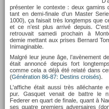
D’a
présent­er le con­tex­te : deux gamins 
tant en demi-finale d’un Mast­er Se­ri
1000), ça faisait très longtemps que ce
et ce n’est plus arrivé de­puis. C’
retro­uvait samedi pro­chain à Mon
demie met­tant aux prises Be­rnard Tom
In­imagin­able.
Malgré leur jeune âge, l’avène­ment d
était an­noncé de­puis fort longtem
comme cela a déjà été relaté dans ce
(
Généra­tion 86-87: De­stins croisés
).
L’af­fiche était aussi très al­léchan­te
pur. Gas­quet venait de battre le n
Feder­er en quart de fin­ale, quant à Nad
ses quat­re pre­mi­ers ad­versaires (do