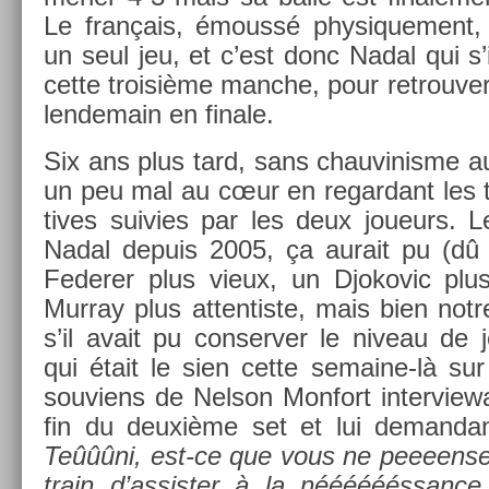
Le français, émoussé physique­ment,
un seul jeu, et c’est donc Nadal qui s
cette troisiè­me man­che, pour retro­uv­e
len­demain en fin­ale.
Six ans plus tard, sans chauvinis­me a
un peu mal au cœur en re­gar­dant les tr
tives suiv­ies par les deux joueurs. Le 
Nadal de­puis 2005, ça aurait pu (dû
Feder­er plus vieux, un Djokovic plu
Mur­ray plus at­tentis­te, mais bien notr
s’il avait pu con­serv­er le niveau de 
qui était le sien cette semaine-là su
souviens de Nel­son Mon­fort in­ter­vie
fin du deuxième set et lui de­man­da
Teûûûni, est-ce que vous ne peeeen­se
train d’as­sist­er à la nééééééssan­