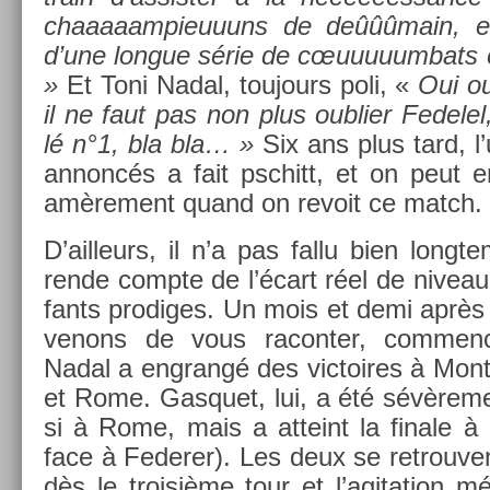
chaaaaam­pieuuuns de deûûûmain, e
d’une lon­gue série de cœuuuuum­bats 
»
Et Toni Nadal, toujours poli, «
Oui ou
il ne faut pas non plus oub­li­er Fedelel
lé n°1, bla bla… »
Six ans plus tard, l
an­noncés a fait pschitt, et on peut en 
amère­ment quand on re­voit ce match.
D’ail­leurs, il n’a pas fallu bien long
rende com­pte de l’écart réel de niveau
fants pro­diges. Un mois et demi aprè
venons de vous racont­er, com­m­en
Nadal a en­grangé des vic­toires à Mont
et Rome. Gas­quet, lui, a été sévère­m
si à Rome, mais a at­teint la fin­ale à
face à Feder­er). Les deux se retro­uv
dès le troisiè­me tour et l’agita­tion m