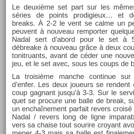
Le deuxième set part sur les mêm
séries de points pro­digieux… et 
breaks. À 2-2 le vent se calme un peu
peuvent à nouveau re­mport­er quel­que
Nadal sert d’abord pour le set à 
débreake à nouveau grâce à deux coup
tonit­ruants, avant de céder une nouvel
jeu, et le set avec, sous les coups de 
La troisiè­me man­che con­tinue s
d’enfer. Les deux joueurs se re­ndent
coup gag­nant jusqu’à 3-3. Sur le ser­
quet se pro­cure une balle de break, sur 
un en­chaî­ne­ment par­fait re­v­ers croisé
Nadal / re­v­ers long de ligne im­par­a
vers sa cha­ise tout sourire croyant avoi
mener 4-3 mais sa balle est fin­ale­me