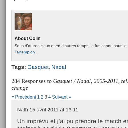
About
Colin
Sous d'aut­res cieux et en d'aut­res temps, je fus connu sous le 
Tar­temp­ion
".
Tags:
Gas­quet
,
Nadal
284 Responses to
Gasquet / Nadal, 2005-2011, tel
changé
« Précédent
1
2
3
4
Suivant »
Nath
15 avril 2011 at 13:11
Un imprévu et j’ai pu prendre le match e