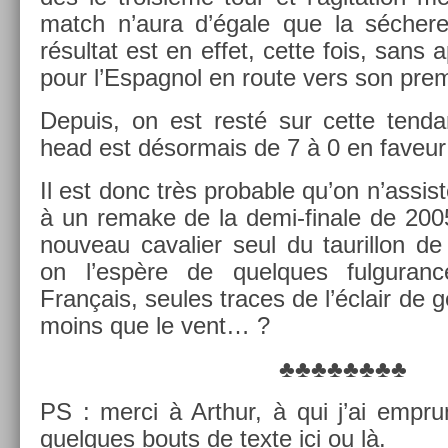
match n’aura d’égale que la séchere
résul­tat est en effet, cette fois, sans 
pour l’Es­pagnol en route vers son pre­
De­puis, on est resté sur cette ten­d
head est désor­mais de 7 à 0 en faveur
Il est donc très pro­b­able qu’on n’as­si
à un re­make de la demi-finale de 200
nouveau cavali­er seul du tauril­lon d
on l’espère de quel­ques ful­guran­
Français, seules traces de l’éclair de g
moins que le vent… ?
♣♣♣♣♣♣♣♣
PS : merci à Arthur, à qui j’ai em­pr
quel­ques bouts de texte ici ou là.