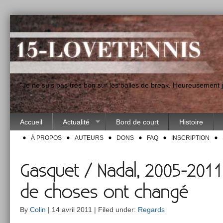
"Je ne suis pas très bon sur les balles de break. Heureusement
Accueil
Actualité
Bord de court
Histoire
À PROPOS
AUTEURS
DONS
FAQ
INSCRIPTION
Gasquet / Nadal, 2005-2011,
de choses ont changé
By
Colin
| 14 avril 2011 | Filed under:
Regards