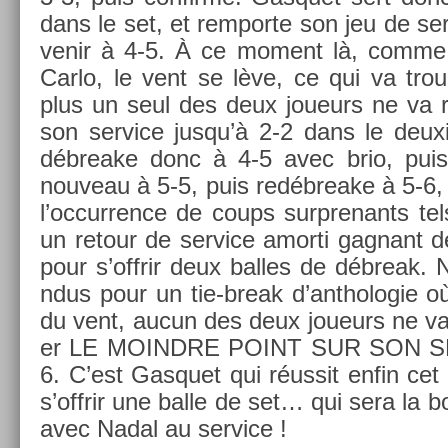
dans le set, et re­mpor­te son jeu de ser
venir à 4-5. À ce mo­ment là, comme
Carlo, le vent se lève, ce qui va troub
plus un seul des deux joueurs ne va ré
son ser­vice jusqu’à 2-2 dans le deux
débreake donc à 4-5 avec brio, puis 
nouveau à 5-5, puis re­débreake à 5-6, 
l’oc­curr­ence de coups sur­prenants te
un re­tour de ser­vice amor­ti gag­nant
pour s’offrir deux bal­les de débreak. 
ndus pour un tie-break d’anthologie o
du vent, aucun des deux joueurs ne va 
er LE MOINDRE POINT SUR SON SER
6. C’est Gas­quet qui réussit enfin cet «
s’offrir une balle de set… qui sera la 
avec Nadal au ser­vice !