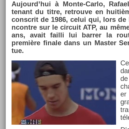
Aujourd’hui à Monte-Carlo, Rafael 
tenant du titre, retro­uve en huitiè
con­scrit de 1986, celui qui, lors de
ncontre sur le cir­cuit ATP, au même 
ans, avait fail­li lui barr­er la r
première fin­ale dans un Mast­er Se­r
tue.
Ce
da
de
ch
er
gr
tr
tél