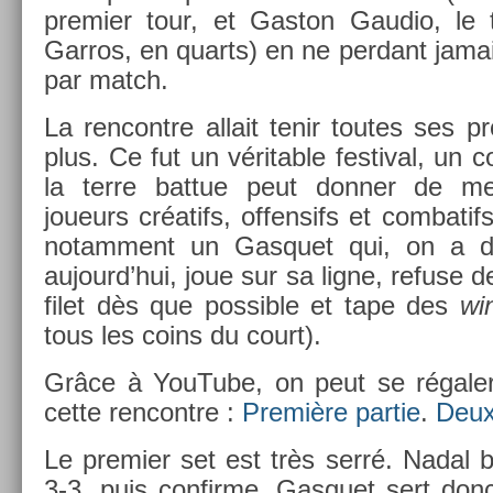
pre­mi­er tour, et Gas­ton Gaudio, le
Garros, en quarts) en ne per­dant jamai
par match.
La re­ncontre al­lait tenir toutes ses 
plus. Ce fut un vérit­able fes­tiv­al, un
la terre bat­tue peut donn­er de mei
joueurs créatifs, of­fen­sifs et com­bati
notam­ment un Gas­quet qui, on a d
aujourd’hui, joue sur sa ligne, re­fuse d
filet dès que pos­sible et tape des
win
tous les coins du court).
Grâce à YouTube, on peut se régaler
cette re­ncontre :
Première par­tie
.
Deux
Le pre­mi­er set est très serré. Nadal b
3-3, puis con­fir­me. Gas­quet sert donc