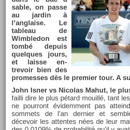
sable, on passe
au jar­din à
l’angla­ise. Le
tab­leau de
Wimbledon est
tombé de­puis
quel­ques jours,
et lais­se en­
trevoir bien des
pro­mes­ses dès le pre­mi­er tour. A su
John Isner vs Nicolas Mahut, le plus
fail­li dire le plus pétard mouillé, tant l
ne pour­ront évidem­ment pas at­tei
som­mets de l’an de­rni­er et semb
décevoir les at­tentes nées de leur m
des 0,0109% de pro­babilité qu’il y avait