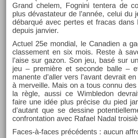
Grand chelem, Fog­nini ten­tera de con­
plus dévas­tateur de l’année, celui du 
débarqué avec per­tes et fracas dans 
de­puis jan­vi­er.
Ac­tuel 25e mon­di­al, le Canadi­en a 
clas­se­ment en six mois. Reste à savoi
l’aise sur gazon. Son jeu, basé sur 
jeu – première et secon­de balle – e
manen­te d’aller vers l’avant de­vrait en
à mer­veil­le. Mais on a tous connu de
la règle, aussi ce Wimbledon de­vrai
faire une idée plus précise du pied jar
d’autant que se de­ssine poten­tiel­le­m
con­fron­ta­tion avec Rafael Nadal troisiè
Faces-à-faces précédents : aucun affro