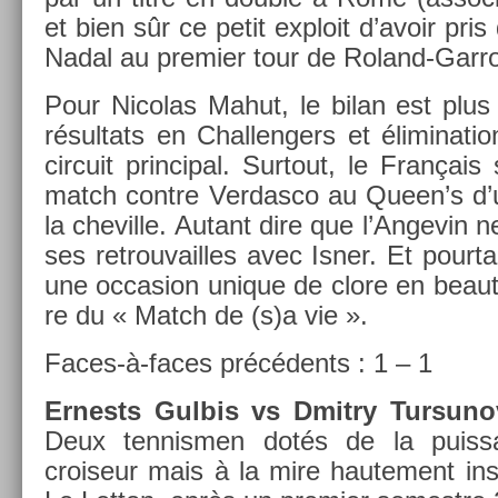
et bien sûr ce petit ex­ploit d’avoir pri
Nadal au pre­mi­er tour de Roland-Garr
Pour Nicolas Mahut, le bilan est plus
résul­tats en Chal­leng­ers et éli­mina­t
cir­cuit prin­cip­al. Sur­tout, le Françai
match con­tre Ver­dasco au Queen’s d’un
la chevil­le. Autant dire que l’An­gevin 
ses retro­uvail­les avec Isner. Et pour­
une oc­cas­ion uni­que de clore en beauté
re du « Match de (s)a vie ».
Faces-à-faces précédents : 1 – 1
Er­nests Gul­bis vs Dmit­ry Tur­suno
Deux ten­nism­en dotés de la puis­
croiseur mais à la mire haute­ment in­s