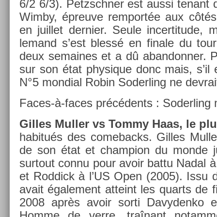
6/2 6/3). Petzschn­er est aussi tenant d
Wimby, épre­uve re­mportée aux côtés 
en juil­let de­rni­er. Seule in­cer­titude, m
lemand s’est blessé en fin­ale du tour­
deux semaines et a dû ab­an­donn­er. Poi
sur son état physique donc mais, s’il es
N°5 mon­di­al Robin Soderl­ing ne de­vra
Faces-à-faces précédents : Soderl­ing
Gil­les Mull­er vs Tommy Haas, le plus
habitués des com­ebacks. Gil­les Mull­e
de son état et champ­ion du monde j
sur­tout connu pour avoir battu Nadal
et Rod­dick à l’US Open (2005). Issu des
avait égale­ment at­teint les quarts de 
2008 après avoir sorti Davyden­k
Homme de verre, traînant notam­me