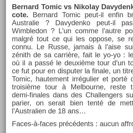
Be­rnard Tomic vs Nikolay Davyden­k
cote.
Be­rnard Tomic peut-il enfin bril
Australie ? Davyden­ko peut-il pa
Wimbledon ? L’un comme l’autre pose
malgré tout ce qui les op­pose, se re­j
connu. Le Russe, jamais à l’aise 
zénith de sa carrière, fait le yo-yo : 
où il a passé le deuxième tour d’un to
ce fut pour en dis­put­er la fin­ale, un ti
Tomic, haute­ment ir­réguli­er et porté 
troisiè­me tour à Mel­bour­ne, reste 
demi-finales dans des Chal­leng­ers sur 
pari­er, on serait bien tenté de me
l’Australi­en de 18 ans…
Faces-à-faces précédents : aucun affro