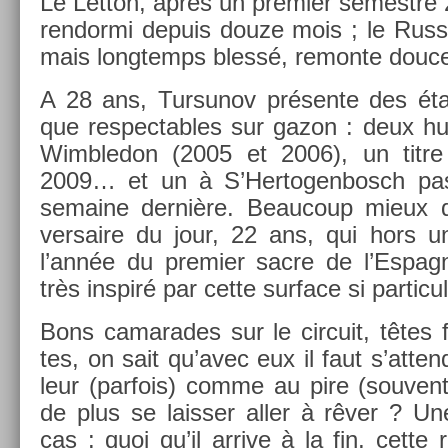
Le Let­ton, après un pre­mi­er semestre 
re­ndor­mi de­puis douze mois ; le Russ
mais longtemps blessé, re­mon­te douce
A 28 ans, Tur­sunov présente des état
que re­spect­ables sur gazon : deux hui
Wimbledon (2005 et 2006), un titre 
2009… et un à S’Her­togen­bosch pas
semaine dernière. Be­aucoup mieux 
versaire du jour, 22 ans, qui hors u
l’année du pre­mi­er sacre de l’Es­pag
très in­spiré par cette sur­face si par­ticul
Bons camarades sur le cir­cuit, têtes f
tes, on sait qu’avec eux il faut s’at­ten
leur (par­fois) comme au pire (souvent
de plus se laiss­er aller à rêver ? Une
cas : quoi qu’il ar­rive à la fin, cette