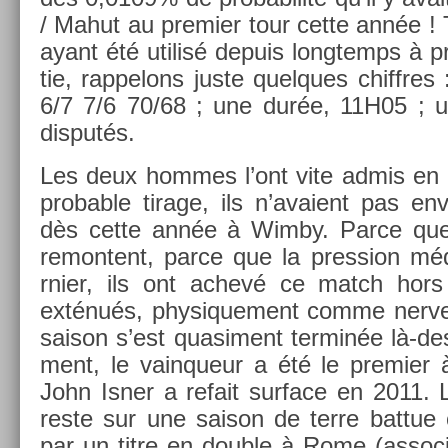
/ Mahut au pre­mi­er tour cette année ! T
ayant été utilisé de­puis longtemps à p
tie, rap­pelons juste quel­ques chiffres
6/7 7/6 70/68 ; une durée, 11H05 ; un
dis­putés.
Les deux hom­mes l’ont vite admis en 
prob­able tirage, ils n’avaient pas env
dès cette année à Wimby. Parce que 
re­mon­tent, parce que la pre­ss­ion m
rni­er, ils ont achevé ce match hors 
exténués, physique­ment comme ner­ve
saison s’est quasi­ment ter­minée là-de
ment, le vain­queur a été le pre­mi­er 
John Isner a re­fait sur­face en 2011.
reste sur une saison de terre bat­tue c
par un titre en doub­le à Rome (as­so