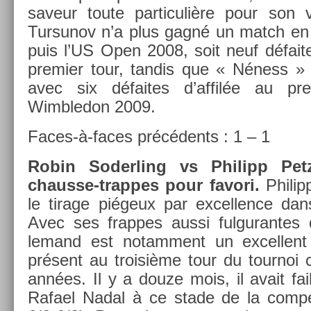
saveur toute par­ticuliè­re pour son v
Tur­sunov n’a plus gagné un match e
puis l’US Open 2008, soit neuf défait
pre­mi­er tour, tan­dis que « Néness »
avec six défaites d’affilée au pre­
Wimbledon 2009.
Faces-à-faces précédents : 1 – 1
Robin Soderl­ing vs Philipp Petz
chausse-trappes pour favori.
Philipp
le tirage piégeux par ex­cell­ence dans
Avec ses frap­pes aussi ful­guran­tes q
lemand est notam­ment un ex­cel­len
présent au troisiè­me tour du tour­noi
années. Il y a douze mois, il avait fail
Rafael Nadal à ce stade de la com­pét