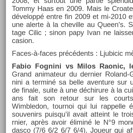
2008, et sur­tout une par­tie splen­did
Tommy Haas en 2009. Mais le Croate 
développé entre fin 2009 et mi-2010 et, 
une al­er­te à la chevil­le au Queen’s. S
tage Cilic ; sinon papy Ivan ne lais­se
cas­ion.
Faces-à-faces précédents : Ljubicic m
Fabio Fog­nini vs Milos Raonic, l
Grand an­imateur du de­rni­er Roland-
nini a ter­miné sa belle aven­ture sur u
de fin­ale, suite à une déchirure à la cuis
ans fait son re­tour sur les co­urts
Wimbledon, tour­noi qui lui rap­pelle
souvenirs puis­qu’il avait at­teint le tro
rni­er, après avoir éliminé le N°9 mon­
dasco (7/6 6/2 6/7 6/4). Joueur qui af­f