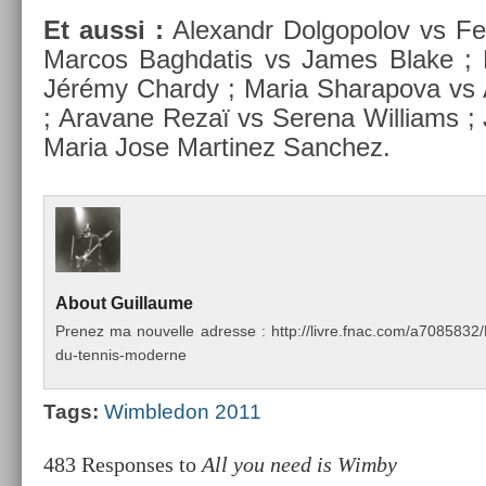
Et aussi :
Al­exandr Dol­gopolov vs Fe
Mar­cos Baghdatis vs James Blake ; 
Jérémy Char­dy ; Maria Sharapova vs 
; Aravane Rezaï vs Serena Wil­liams ; 
Maria Jose Mar­tinez Sanchez.
About
Guil­laume
Pre­nez ma nouvel­le ad­resse : http://livre.fnac.com/a70858
du-tennis-moderne
Tags:
Wimbledon 2011
483 Responses to
All you need is Wimby