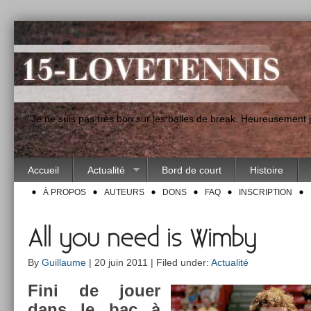
"Je ne suis pas très bon sur les balles de break. Heureusement
Accueil
Actualité
Bord de court
Histoire
À PROPOS
AUTEURS
DONS
FAQ
INSCRIPTION
All you need is Wimby
By
Guillaume
| 20 juin 2011 | Filed under:
Actualité
Fini de jouer
dans le bac à