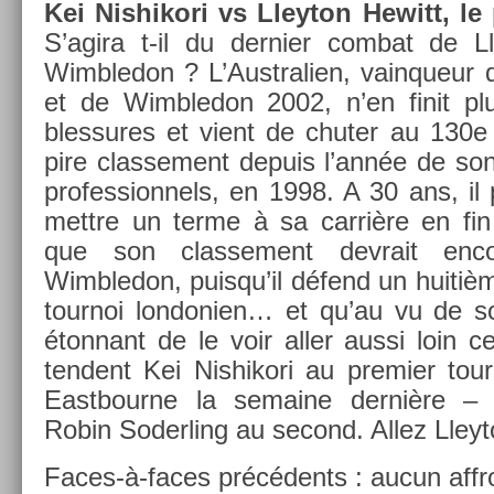
Kei Nis­hikori vs Lleyton Hewitt, le
S’agira t-il du de­rni­er com­bat de L
Wimbledon ? L’Australi­en, vain­queur
et de Wimbledon 2002, n’en finit plus
bles­sures et vient de chut­er au 130e 
pire clas­se­ment de­puis l’année de so
pro­fes­sion­nels, en 1998. A 30 ans, il 
mettre un terme à sa carrière en fin
que son clas­se­ment de­vrait en­c
Wimbledon, puis­qu’il défend un huitièm
tour­noi lon­doni­en… et qu’au vu de so
éton­nant de le voir aller aussi loin c
tendent Kei Nis­hikori au pre­mi­er tou
Eas­tbour­ne la semaine dernière – et
Robin Soderl­ing au second. Allez Lley
Faces-à-faces précédents : aucun affro