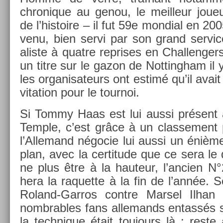
chronique au genou, le meil­leur joue
de l’his­toire – il fut 59e mon­di­al en 20
venu, bien servi par son grand ser­vic
alis­te à quat­re re­prises en Chal­leng­
un titre sur le gazon de Not­tingham il
les or­ganisateurs ont estimé qu’il avait
vita­tion pour le tour­noi.
Si Tommy Haas est lui aussi présent
Tem­ple, c’est grâce à un clas­se­ment
l’Al­lemand négocie lui aussi un énième 
plan, avec la cer­titude que ce sera le de­
ne plus être à la hauteur, l’an­ci­en N°
hera la raquet­te à la fin de l’année. S
Roland-Garros con­tre Mar­sel Ilhan
nombr­ables fans al­lemands en­tassés 
la tech­nique était toujours là ; reste