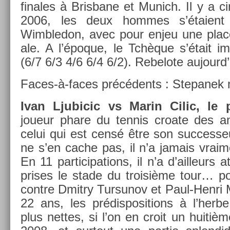
finales à Bris­bane et Munich. Il y a c
2006, les deux hom­mes s’étaient
Wimbledon, avec pour enjeu une place
ale. A l’époque, le Tchèque s’était i
(6/7 6/3 4/6 6/4 6/2). Re­belote aujourd
Faces-à-faces précédents : Stepanek
Ivan Ljubicic vs Marin Cilic, le p
joueur phare du ten­nis croate des a
celui qui est censé être son suc­ces­s
ne s’en cache pas, il n’a jamais vrai­
En 11 par­ticipa­tions, il n’a d’ail­leurs 
prises le stade du troisiè­me tour… p
con­tre Dmit­ry Tur­sunov et Paul-Henri M
22 ans, les prédis­posi­tions à l’her
plus net­tes, si l’on en croit un huitièm