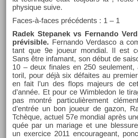
physique suive.
Faces-à-faces précédents : 1 – 1
Radek Stepanek vs Fer­nando Ver­d
prévisib­le.
Fer­nando Ver­dasco a co
tant que 9e joueur mon­di­al. Il est 
Sans être in­famant, son début de saiso
10 – deux fin­ales en 250 seule­ment,
toril, pour déjà six défaites au pre­mi­e
en fait l’un des flops majeurs de cet
d’année. Et pour ce Wimbledon le tira
pas montré par­ticuliè­re­ment clémen
d’entrée un bon joueur de gazon, R
Tchèque, ac­tuel 57e mon­di­al après un
quée par un mariage et une bles­sure
un ex­er­cice 2011 en­courageant, pon