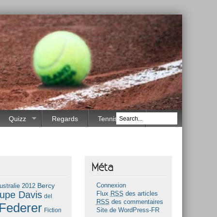
Quizz
Regards
Tennis Race
Méta
Bercy
ustralie 2012
Connexion
upe Davis
Flux
RSS
des articles
del
RSS
des commentaires
Federer
Fiction
Site de WordPress-FR