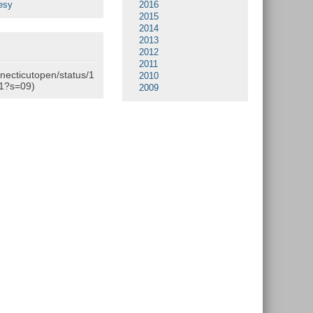
esy
2016
2015
2014
2013
2012
2011
nnecticutopen/status/1
2010
1?s=09)
2009