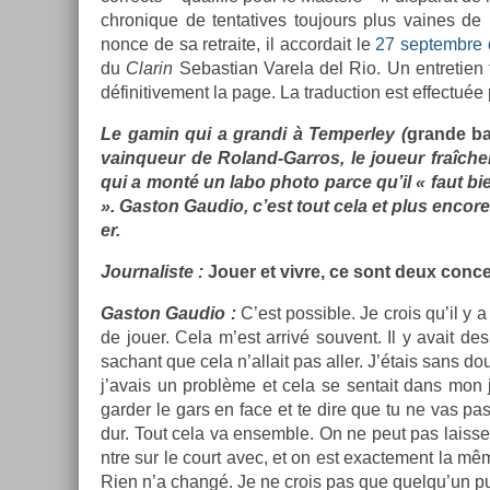
chronique de ten­tatives toujours plus vaines de 
nonce de sa re­traite, il ac­cordait le
27 sep­tembre de
du
Clarin
Sebas­tian Varela del Rio. Un en­treti­en 
définitive­ment la page. La traduc­tion est ef­fectué
Le gamin qui a gran­di à Tem­perley (
gran­de b
vain­queur de Roland-Garros, le joueur fraîche
qui a monté un labo photo parce qu’il « faut bi
». Gas­ton Gaudio, c’est tout cela et plus en­core 
er.
Jour­nalis­te :
Jouer et vivre, ce sont deux con­c
Gas­ton Gaudio :
C’est pos­sible. Je crois qu’il y a
de jouer. Cela m’est arrivé souvent. Il y avait des 
sac­hant que cela n’al­lait pas aller. J’étais sans d
j’avais un problème et cela se sen­tait dans mon je
gard­er le gars en face et te dire que tu ne vas pas
dur. Tout cela va en­semble. On ne peut pas laiss­e
ntre sur le court avec, et on est ex­ac­te­ment la mê
Rien n’a changé. Je ne crois pas que quel­qu’un pui