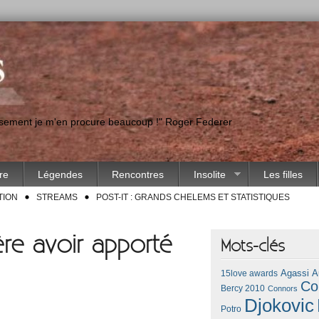
eusement je m'en procure beaucoup !" Roger Federer
ire
Légendes
Rencontres
Insolite
Les filles
TION
STREAMS
POST-IT : GRANDS CHELEMS ET STATISTIQUES
ère avoir apporté
Mots-clés
Agassi
A
15love awards
Co
Bercy 2010
Connors
Djokovic
Potro