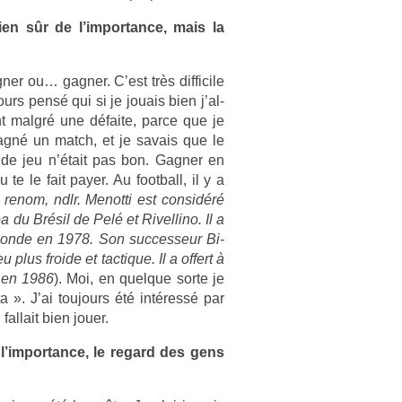
ien sûr de l’im­portan­ce, mais la
n­er ou… gagn­er. C’est très dif­ficile
ours pensé qui si je jouais bien j’al­
ent malgré une défaite, parce que je
 gagné un match, et je savais que le
 de jeu n’était pas bon. Gagn­er en
te le fait payer. Au foot­ball, il y a
renom, ndlr. Menot­ti est con­sidéré
 du Brésil de Pelé et Rivel­lino. Il a
monde en 1978. Son suc­ces­seur Bi­
lus froide et tac­tique. Il a of­fert à
l en 1986
). Moi, en quel­que sorte je
sta ». J’ai toujours été intéressé par
fal­lait bien jouer.
’im­portan­ce, le re­gard des gens