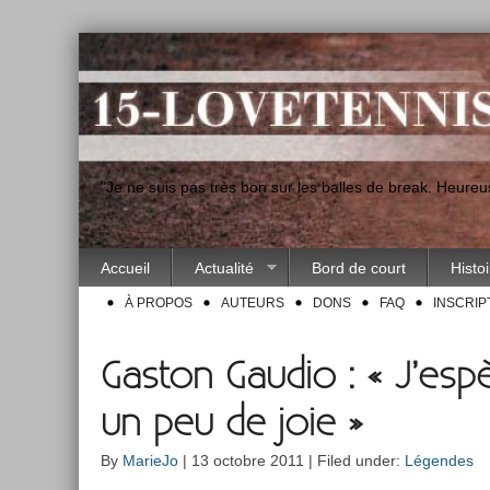
"Je ne suis pas très bon sur les balles de break. Heur
Accueil
Actualité
Bord de court
Histo
À PROPOS
AUTEURS
DONS
FAQ
INSCRIP
Gaston Gaudio : « J’esp
un peu de joie »
By
MarieJo
| 13 octobre 2011 | Filed under:
Légendes