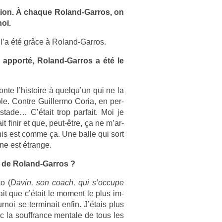
p­ion. À chaque Roland-Garros, on
noi.
 l’a été grâce à Roland-Garros.
’a ap­porté, Roland-Garros a été le
­te l’his­toire à quel­qu’un qui ne la
b­le. Con­tre Guil­lermo Coria, en per­
tade… C’était trop par­fait. Moi je
t finir et que, peut-être, ça ne m’ar­
­nis est comme ça. Une balle qui sort
ne est étran­ge.
os de Roland-Garros ?
co (
Davin, son coach, qui s’oc­cupe
ait que c’était le mo­ment le plus im­
­noi se ter­minait enfin. J’étais plus
vec la souffran­ce men­tale de tous les