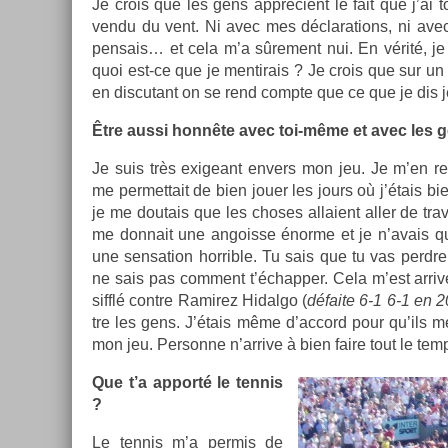
Je crois que les gens apprécient le fait que j’ai 
vendu du vent. Ni avec mes déclara­tions, ni avec
pen­sais… et cela m’a sûre­ment nui. En vérité, je
quoi est-ce que je men­tirais ? Je crois que sur un
en dis­cutant on se rend com­pte que ce que je dis 
Être aussi honnête avec toi-même et avec les g
Je suis très ex­igeant en­v­ers mon jeu. Je m’en r
me per­met­tait de bien jouer les jours où j’étais bi
je me doutais que les choses al­laient aller de trav­e
me don­nait une an­gois­se énorme et je n’avais qu’
une sen­sa­tion hor­rible. Tu sais que tu vas per­dr
ne sais pas com­ment t’échapp­er. Cela m’est arr
sifflé con­tre Ramirez Hidal­go (
défaite 6-1 6-1 en 2
tre les gens. J’étais même d’ac­cord pour qu’ils me
mon jeu. Per­son­ne n’ar­rive à bien faire tout le tem
Que t’a ap­porté le ten­nis
?
Le ten­nis m’a per­mis de