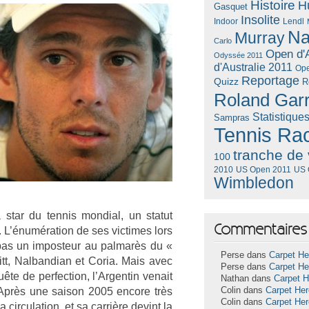
Histoire
H
Gasquet
Insolite
Lendl
Indoor
Na
Murray
Carlo
Open d'A
Odyssée 2011
d'Australie 2011
Ope
Reportage
Quizz
R
Roland Gar
Statistique
Sampras
Tennis Ra
tranche de 
100
US Open 2011
US 
2010
Wimbledon
star du ten­nis mon­di­al, un statut
Commentaires 
. L’énuméra­tion de ses vic­times lors
pas un im­pos­teur au pal­marès du «
Perse dans
Carpet He
itt, Nal­bandian et Coria. Mais avec
Perse dans
Carpet He
ête de per­fec­tion, l’Ar­gentin venait
Nathan dans
Carpet 
. Après une saison 2005 en­core très
Colin dans
Carpet He
Colin dans
Carpet He
a cir­cula­tion, et sa carrière de­vint la