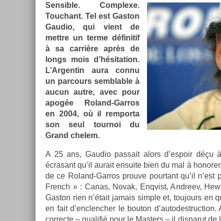
Sen­sib­le. Com­plexe.
Touc­hant. Tel est Gas­ton
Gaudio, qui vient de
mettre un terme définitif
à sa carrière après de
longs mois d’hésita­tion.
L’Ar­gentin aura connu
un par­cours sembl­able à
aucun autre, avec pour
apogée Roland-Garros
en 2004, où il re­mpor­ta
son seul tour­noi du
Grand chelem.
A 25 ans, Gaudio pas­sait alors d’es­poir déçu à 
écrasant qu’il aurait en­suite bien du mal à honor­er
de ce Roland-Garros pro­uve pour­tant qu’il n’est 
French » : Canas, Novak, En­qv­ist, An­dreev, Hew
Gas­ton rien n’était jamais sim­ple et, toujours en qu
en fait d’enclench­er le bouton d’autodestruc­tion
cor­rec­te – qualifié pour le Mast­ers – il dis­parut de l