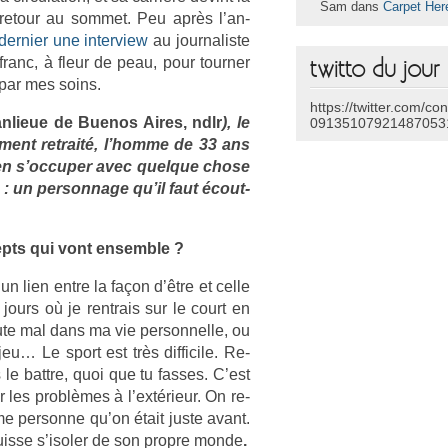
Sam dans
Carpet Her
re­tour au som­met. Peu après l’an­
­rni­er une in­ter­view
au jour­nalis­te
franc, à fleur de peau, pour tourn­er
twitto du jour
e par mes soins.
https://twitter.com/co
an­lieue de Buenos Aires, ndlr
), le
09135107921487053
­ment re­traité, l’homme de 33 ans
en s’oc­cup­er avec quel­que chose
: un per­son­nage qu’il faut éco­ut­
epts qui vont en­semble ?
 un lien entre la façon d’être et celle
jours où je re­ntrais sur le court en
oute mal dans ma vie per­son­nelle, ou
u… Le sport est très dif­ficile. Re­
 le battre, quoi que tu fas­ses. C’est
r les problèmes à l’extérieur. On re­
me per­son­ne qu’on était juste avant.
s­se s’isol­er de son pro­pre monde
.