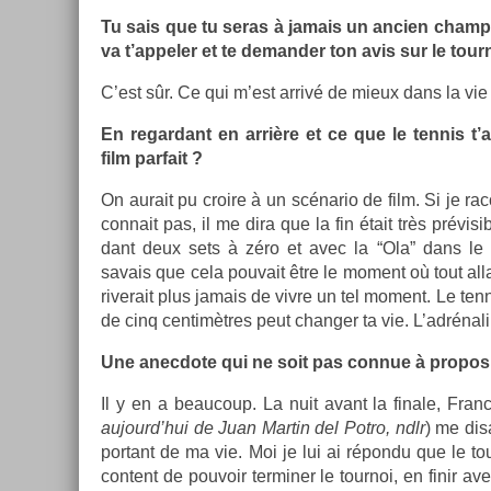
Tu sais que tu seras à jamais un an­ci­en cham
va t’ap­pel­er et te de­mand­er ton avis sur le tour­
C’est sûr. Ce qui m’est arrivé de mieux dans la vie
En re­gar­dant en arrière et ce que le ten­nis t
film par­fait ?
On aurait pu croire à un scénario de film. Si je racon
con­nait pas, il me dira que la fin était très prévisi
dant deux sets à zéro et avec la “Ola” dans le s
savais que cela pouvait être le mo­ment où tout al­lai
riverait plus jamais de vivre un tel mo­ment. Le ten
de cinq cen­timètres peut chang­er ta vie. L’adrénali
Une an­ec­dote qui ne soit pas con­nue à pro­p
Il y en a be­aucoup. La nuit avant la fin­ale, Fran­
aujourd’hui de Juan Mar­tin del Potro, ndlr
) me dis­
por­tant de ma vie. Moi je lui ai répondu que le tour
con­tent de pouvoir ter­min­er le tour­noi, en finir a