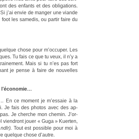
t des en­fants et des ob­liga­tions.
Si j’ai envie de man­g­er une vian­de
 foot les samedis, ou par­tir faire du
quel­que chose pour m’oc­cup­er. Les
iques. Tu fais ce que tu veux, il n’y a
ntraine­ment. Mais si tu n’es pas fort
enant je pense à faire de nouvel­les
er l’économie…
r… En ce mo­ment je m’es­saie à la
i. Je fais des photos avec des ap­
 pas. Je cherche mon chemin. J’or­
el viendront jouer « Guga » Kuert­en,
 ndlr).
Tout est pos­sible pour moi à
ire quel­que chose d’autre.