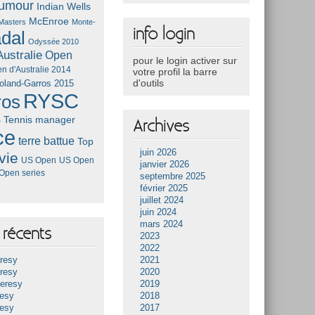
umour
Indian Wells
McEnroe
Masters
Monte-
info login
dal
Odyssée 2010
ustralie
Open
pour le login activer sur
n d'Australie 2014
votre profil la barre
d'outils
oland-Garros 2015
RYSC
ros
s
Tennis manager
Archives
ce
terre battue
Top
juin 2026
vie
US Open
US Open
janvier 2026
Open series
septembre 2025
février 2025
juillet 2024
juin 2024
mars 2024
récents
2023
2022
resy
2021
resy
2020
Heresy
2019
resy
2018
resy
2017