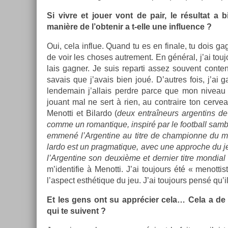
Si vivre et jouer vont de pair, le résul­tat a b
manière de l’ob­tenir a t-elle une in­flu­ence ?
Oui, cela in­flue. Quand tu es en fin­ale, tu dois gag
de voir les choses aut­re­ment. En général, j’ai touj
lais gagn­er. Je suis re­par­ti assez souvent con­t
savais que j’avais bien joué. D’aut­res fois, j’ai
len­demain j’al­lais per­dre parce que mon niveau
jouant mal ne sert à rien, au contra­ire ton cer­veau 
Menot­ti et Bi­lar­do (
deux entraîneurs ar­gentins de 
comme un roman­tique, in­spiré par le foot­ball samba
emmené l’Ar­gentine au titre de cham­pion­ne du 
lar­do est un prag­matique, avec une approc­he du jeu p
l’Ar­gentine son deuxième et de­rni­er titre mon­di­a
m’iden­tifie à Menot­ti. J’ai toujours été « menot­ti
l’as­pect esthétique du jeu. J’ai toujours pensé qu’il 
Et les gens ont su apprécier cela… Cela a de l
qui te suivent ?