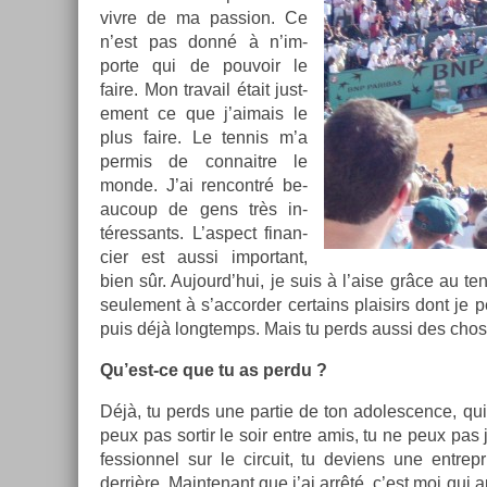
vivre de ma pass­ion. Ce
n’est pas donné à n’im­
porte qui de pouvoir le
faire. Mon travail était just­
e­ment ce que j’aimais le
plus faire. Le ten­nis m’a
per­mis de con­nait­re le
monde. J’ai re­ncontré be­
aucoup de gens très in­
téres­sants. L’as­pect fin­an­
ci­er est aussi im­por­tant,
bien sûr. Aujourd’hui, je suis à l’aise grâce au te
seule­ment à s’ac­cord­er cer­tains plaisirs dont je p
puis déjà longtemps. Mais tu perds aussi des chos
Qu’est-ce que tu as perdu ?
Déjà, tu perds une par­tie de ton adolesc­ence, q
peux pas sor­tir le soir entre amis, tu ne peux pas
fes­sion­nel sur le cir­cuit, tu de­viens une en­trepr
derrière. Main­tenant que j’ai arrêté, c’est moi qui 