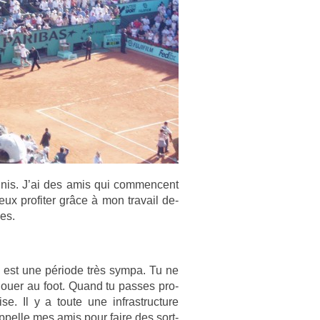
n­nis. J’ai des amis qui com­men­cent
eux pro­fit­er grâce à mon travail de­
es.
ui est une période très sympa. Tu ne
 jouer au foot. Quand tu pas­ses pro­
­ise. Il y a toute une in­frastruc­ture
ap­pelle mes amis pour faire des sort­