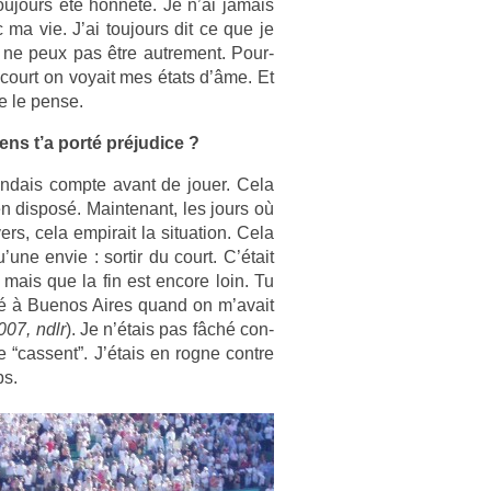
toujours été honnête. Je n’ai jamais
 ma vie. J’ai toujours dit ce que je
 ne peux pas être aut­re­ment. Pour­
 court on voyait mes états d’âme. Et
je le pense.
ens t’a porté préjudice ?
e­ndais com­pte avant de jouer. Cela
en dis­posé. Main­tenant, les jours où
rs, cela em­pirait la situa­tion. Cela
une envie : sor­tir du court. C’était
e mais que la fin est en­core loin. Tu
ivé à Buenos Aires quand on m’avait
007, ndlr
). Je n’étais pas fâché con­
 “cas­sent”. J’étais en rogne con­tre
ps.