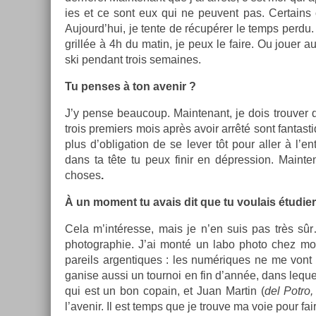
ies et ce sont eux qui ne peuvent pas. Cer­tains on
Aujourd’hui, je tente de récupérer le temps perdu. 
grillée à 4h du matin, je peux le faire. Ou jouer au
ski pen­dant trois semaines.
Tu pen­ses à ton avenir ?
J’y pense be­aucoup. Main­tenant, je dois trouv­er 
trois pre­mi­ers mois après avoir arrêté sont fan­tast
plus d’ob­liga­tion de se lever tôt pour aller à l’e
dans ta tête tu peux finir en dépress­ion. Main­t
choses
.
À un mo­ment tu avais dit que tu voulais étudi­
Cela m’intéresse, mais je n’en suis pas très sû
photog­raphie. J’ai monté un labo photo chez mo
pareils ar­gentiques : les numériques ne me vont
gan­ise aussi un tour­noi en fin d’année, dans lequ
qui est un bon co­pain, et Juan Mar­tin (
del Potro,
l’avenir. Il est temps que je trouve ma voie pour fa