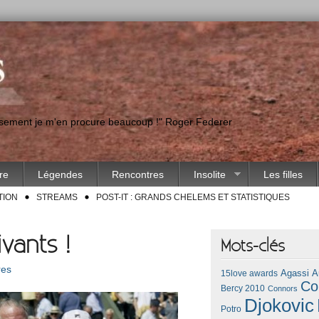
eusement je m'en procure beaucoup !" Roger Federer
ire
Légendes
Rencontres
Insolite
Les filles
TION
STREAMS
POST-IT : GRANDS CHELEMS ET STATISTIQUES
vants !
Mots-clés
res
Agassi
A
15love awards
Co
Bercy 2010
Connors
Djokovic
Potro