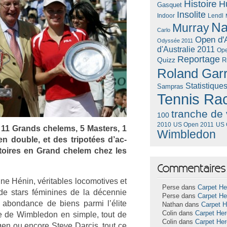
Histoire
H
Gasquet
Insolite
Lendl
Indoor
Na
Murray
Carlo
Open d'A
Odyssée 2011
d'Australie 2011
Ope
Reportage
Quizz
R
Roland Gar
Statistique
Sampras
Tennis Ra
tranche de 
100
US Open 2011
US 
2010
 11 Grands chelems, 5 Mast­ers, 1
Wimbledon
 doub­le, et des tri­pot­ées d’ac­
ic­toires en Grand chelem chez les
Commentaires 
­ine Hénin, vérit­ables loc­omotives et
Perse dans
Carpet He
 de stars féminines de la décen­nie
Perse dans
Carpet He
 ab­on­dance de biens parmi l’élite
Nathan dans
Carpet 
Colin dans
Carpet He
ste de Wimbledon en sim­ple, tout de
Colin dans
Carpet He
g­en ou en­core Steve Dar­cis, tout ce