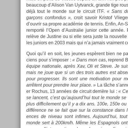
be­aucoup d’Alison Van Uyt­vanck, gran­de tige rous­
déjà tout le monde sur le cir­cuit ITF.
« Sans dou
garçons con­fon­dus
»
,
croit savoir Kris­tof Vlieg­
d’ouv­rir sa pro­pre académie de ten­nis. Enfin, An-
re­mporté l’Open d’Australie junior cette année. R
relève de Just­ine ou si elle sera juste la nouvel­l
les juniors en 2003 mais qui n’a jamais vrai­ment c
Quoi qu’il en soit, les jeunes espèrent bien ne pas
ciens pour s’im­pos­er :
« Dans mon cas
, re­prend 
équipe nationale, après Xav, Oli et Steve. Je s
mais ne joue que si un des trois aut­res est ab­se
pour pro­gress­er. Ils sont une motiva­tion pour 
arrêtent pour pre­ndre leur place. »
La tâche s’an­no
er Roc­hus, 13 années de cir­cuit derrière lui :
« Ce 
se lan­cent, c’est qu’aujourd’hui tout le monde s
plus dif­ficile­ment qu’il y a dix ans. 100e, 150e o
différence ne se fait que sur la con­stan­ce dans l
ences de niveau sont in­fimes. Aujourd’hui, tout
monde sert à 200km/h. Même les Es­pagnols ont fi