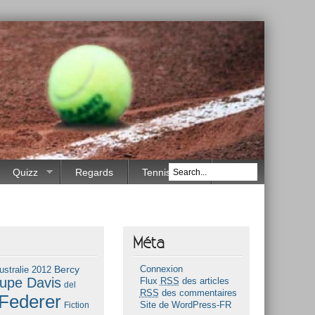
Quizz
Regards
Tennis Race
Méta
Bercy
ustralie 2012
Connexion
upe Davis
Flux
RSS
des articles
del
RSS
des commentaires
Federer
Fiction
Site de WordPress-FR