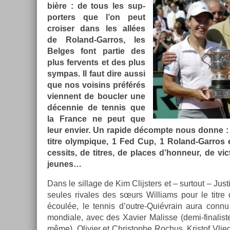
bière : de tous les sup­
port­ers que l’on peut
crois­er dans les allées
de Roland-Garros, les
Be­lges font par­tie des
plus fer­vents et des plus
sym­pas. Il faut dire aussi
que nos voisins préférés
vien­nent de boucl­er une
décen­nie de ten­nis que
la Fran­ce ne peut que
leur en­vi­er. Un rapide décompte nous donne :
titre olym­pique, 1 Fed Cup, 1 Roland-Garros en
cessits, de tit­res, de places d’hon­neur, de v
jeunes…
Dans le sil­lage de Kim Clijst­ers et – sur­tout – Just
seules rivales des sœurs Wil­liams pour le titre
écoulée, le ten­nis d’outre-Quiévrain aura connu
mon­diale, avec des Xavi­er Mal­is­se (demi-finali
même), Olivi­er et Chris­tophe Roc­hus, Kris­tof Vlie