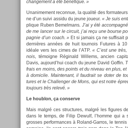
chan­ge­ment a été bénéfique. »
Un­anime­ment re­con­nue, la qualité des for­mateurs
ne d’un suivi as­sidu du jeune joueur.
« Je suis ent
plique Ruben Be­mel­mans
. J’ai y été ac­compagn
de me lanc­er sur le cir­cuit, j’ai reçu une bour­se p
pag­nie d’un coach. »
Et si jamais ça ne suf­fisait p
dernières années de huit tour­nois Fu­tures à 10
idéale vers les cimes de l’ATP.
« C’est une très,
nois
, témoig­ne Réginald Wil­lems, an­ci­en cap
Davis, aujourd’hui coach du jeune David Gof­fin.
T
frais en moins, des points et du niveau en plus, et 
à domicile. Main­tenant, il faud­rait se doter de to
tures et le Chal­leng­er de Mons, qui est notre épre
toujours très relevé. »
Le houb­lon, ça con­ser­ve
Mais malgré ces struc­tures, malgré les figures d
dans le temps, de Filip De­wulf, l’homme qui a s
gros­ses per­for­mances à Roland-Garros, le ten­nis