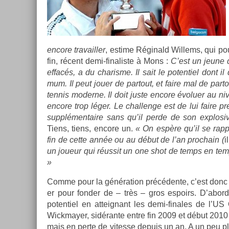
en­core travaill­er
, es­time Réginald Wil­lems, qui p
fin, récent demi-finaliste à Mons :
C’est un jeune q
effacés, a du charis­me. Il sait le poten­tiel dont il
mum. Il peut jouer de par­tout, et faire mal de par­to
ten­nis moder­ne. Il doit juste en­core évolu­er au n
en­core trop léger. Le chal­lenge est de lui faire 
sup­plémen­taire sans qu’il perde de son ex­plosiv
Tiens, tiens, en­core un.
«
On espère qu’il se rapp
fin de cette année ou au début de l’an pro­chain (
i
un joueur qui réussit un one shot de temps en temps
»
Comme pour la généra­tion précédente, c’est donc du 
er pour fond­er de – très – gros es­poirs. D’abo
poten­tiel en at­teig­nant les demi-finales de l
Wickmay­er, sidérante entre fin 2009 et début 2010 – t
mais en perte de vites­se de­puis un an. A un peu p