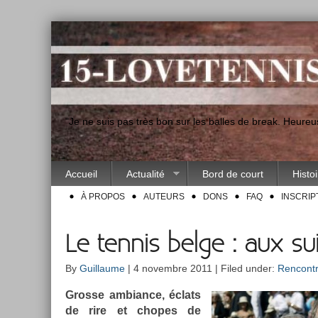
"Je ne suis pas très bon sur les balles de break. Heur
Accueil
Actualité
Bord de court
Histo
À PROPOS
AUTEURS
DONS
FAQ
INSCRIP
Le tennis belge : aux sui
By
Guillaume
| 4 novembre 2011 | Filed under:
Rencont
Gros­se am­bian­ce, éclats
de rire et chopes de