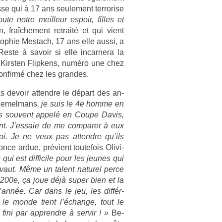
se qui à 17 ans seule­ment ter­ror­ise
te notre meil­leur es­poir, fil­les et
en, fraîche­ment re­traité et qui vient
Sophie Mes­tach, 17 ans elle aussi, a
este à savoir si elle in­car­nera la
e Kirst­en Flip­kens, numéro une chez
on­firmé chez les gran­des.
 de­voir at­tendre le départ des an­
Be­mel­mans
, je suis le 4e homme en
uis souvent appelé en Coupe Davis,
nt. J’es­saie de me com­par­er à eux
moi. Je ne veux pas at­tendre qu’ils
nce ardue, prévient toutefois Olivi­
qui est dif­ficile pour les jeunes qui
e vaut. Même un talent naturel perce
u 200e, ça joue déjà super bien et la
’année. Car dans le jeu, les dif­fér­
 le monde tient l’échan­ge, tout le
ni par apprendre à ser­vir ! »
Be­