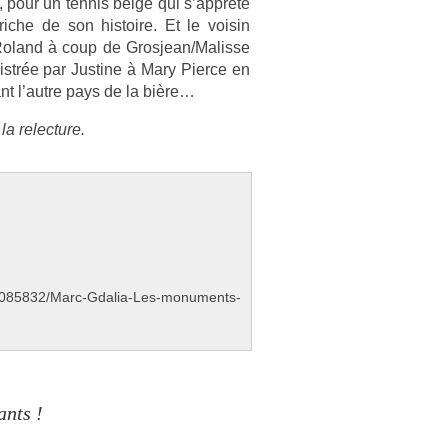
r, pour un ten­nis belge qui s’apprête
riche de son his­toire. Et le voisin
à Roland à coup de Gros­jean/Malis­se
istrée par Just­ine à Mary Pier­ce en
vant l’autre pays de la bière…
a re­lec­ture.
m/a7085832/Marc-Gdalia-Les-monuments-
ants !