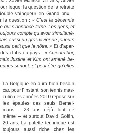
 : Xavi­er Mal­is­se, 31 ans, Olivi­er
ur lequel la ques­tion de la re­traite
doub­le vain­queur en Grand prix –
 la ques­tion :
« C’est la décen­nie
­te qui s’an­nonce terne. Les gens, et
toujours com­pte qu’avoir simul­tané­
is aussi un gros vivi­er de joueurs
aussi petit que le nôtre. »
Et d’aper­
on des clubs du pays
: « Aujourd’hui,
ai, mais Just­ine et Kim ont amené be­
nes sur­tout, et peut-être qu’elles
La Be­lgique en aura bien be­soin
car, pour l’instant, son ten­nis mas­
culin des années 2010 re­pose sur
les épaules des seuls Be­mel­
mans – 23 ans déjà, tout de
même – et sur­tout David Gof­fin,
20 ans. La palet­te tech­nique est
toujours aussi riche chez les