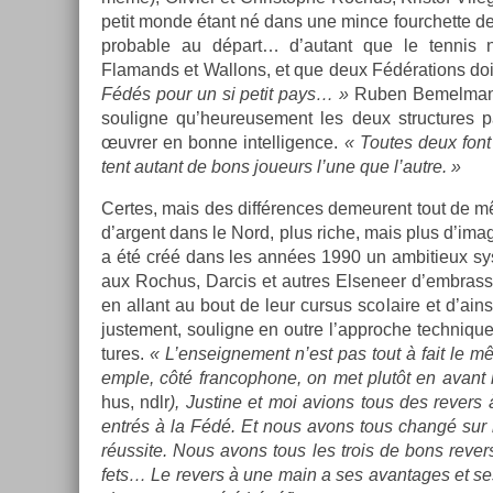
petit monde étant né dans une mince fourchet­te de c
prob­able au départ… d’autant que le ten­nis 
Flamands et Wal­lons, et que deux Fédéra­tions doiv
Fédés pour un si petit pays… »
Ruben Be­mel­mans
soulig­ne qu’­heureuse­ment les deux struc­tures p
œuvrer en bonne in­tel­lig­ence.
« Toutes deux font d
tent autant de bons joueurs l’une que l’autre. »
Cer­tes, mais des dif­fér­ences de­meurent tout de m
d’ar­gent dans le Nord, plus riche, mais plus d’ima
a été créé dans les années 1990 un am­bitieux sy
aux Roc­hus, Dar­cis et aut­res El­sene­er d’embrass­e
en al­lant au bout de leur cur­sus scolaire et d’ain
just­e­ment, soulig­ne en outre l’approc­he tech­niq
tures.
« L’en­seig­ne­ment n’est pas tout à fait le 
em­ple, côté fran­cophone, on met plutôt en avant l
hus, ndlr
), Just­ine et moi av­ions tous des re­v­
entrés à la Fédé. Et nous avons tous changé sur l
réus­site. Nous avons tous les trois de bons re­v­ers,
fets… Le re­v­ers à une main a ses avan­tages et s