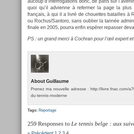
aucoup d’in­terroga­tions donc, de paris sur l’aveni
quoi qu’il ad­vien­ne à re­ferm­er la page la plus 
français, à qui il a livré de chouet­tes batail­les 
ou Roc­hus/San­toro, sans oub­li­er la tannée ad­min
fin­ale en 2005, pour­ra enfin espérer re­pass­er de­
PS : un grand merci à Co­chran pour l’œil ex­pert et l
About
Guil­laume
Pre­nez ma nouvel­le ad­resse : http://livre.fnac.co
du-tennis-moderne
Tags:
Re­por­tage
259 Responses to
Le tennis belge : aux suiv
« Précédent
1
2
3
4