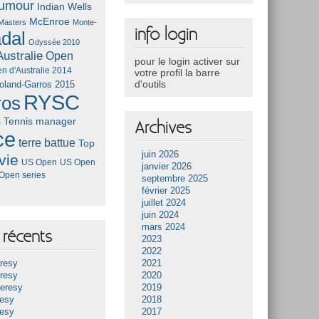
umour
Indian Wells
McEnroe
Masters
Monte-
info login
dal
Odyssée 2010
ustralie
Open
pour le login activer sur
n d'Australie 2014
votre profil la barre
d'outils
oland-Garros 2015
RYSC
ros
s
Tennis manager
Archives
ce
terre battue
Top
juin 2026
vie
US Open
US Open
janvier 2026
Open series
septembre 2025
février 2025
juillet 2024
juin 2024
mars 2024
récents
2023
2022
resy
2021
resy
2020
Heresy
2019
resy
2018
resy
2017