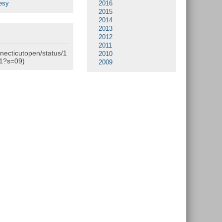
esy
2016
2015
2014
2013
2012
2011
nnecticutopen/status/1
2010
1?s=09)
2009