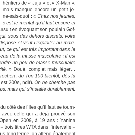
hériti­ers de « Juju » et « X-Man »,
mais man­que en­core un petit je-
ne-sais-quoi :
« Chez nos jeunes,
c’est le ment­al qu’il faut en­core et
our­suit en évoquant son poulain Gof­
ui, sous des de­hors dis­crets, voire
 dis­pose et veut l’exploit­er au maxi­
ut, ce qui est très im­por­tant dans le
iveau de la masse mus­culaire : il est
pre­ndre un peu de masse mus­culaire
ité.
»
Doué, com­plet mais léger…
roc­hera du Top 100 bientôt, dès la
l est 200e, ndlr).
On ne cherche pas
, mais qui s’instal­le durab­le­ment.
côté des fil­les qu’il faut se tourn­
rd avec celle qui a déjà prouvé son
’US Open en 2009, à 19 ans : Yanina
rois tit­res WTA dans l’in­terval­le –
lus long terme, on at­tend égale­ment