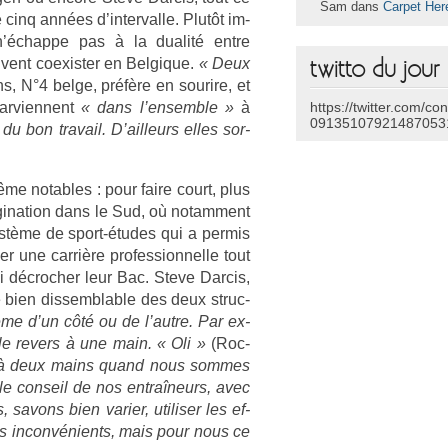
Sam dans
Carpet Her
inq années d’in­terval­le. Plutôt im­
n’échap­pe pas à la dualité entre
ent co­exist­er en Be­lgique.
« Deux
twitto du jour
, N°4 belge, préfère en sourire, et
ar­vien­nent
« dans l’en­semble
»
à
https://twitter.com/co
09135107921487053
u bon travail. D’ail­leurs elles sor­
ême not­ables : pour faire court, plus
gina­tion dans le Sud, où notam­ment
stème de sport-études qui a per­mis
r une carrière pro­fes­sion­nelle tout
si décroch­er leur Bac. Steve Dar­cis,
ue bien dis­sembl­able des deux struc­
même d’un côté ou de l’autre. Par ex­
e re­v­ers à une main. « Oli »
(Roc­
ers à deux mains quand nous som­mes
e con­seil de nos entraîneurs, avec
 savons bien vari­er, utilis­er les ef­
es in­convénients, mais pour nous ce