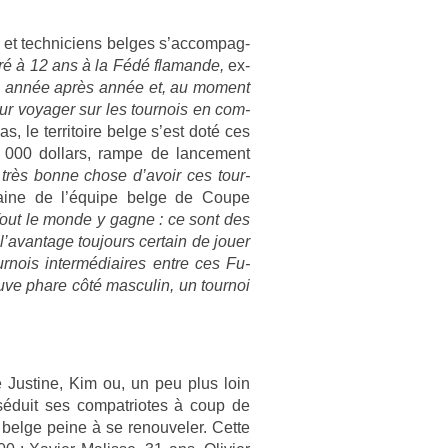
 et tech­niciens be­lges s’ac­compag­
ré à 12 ans à la Fédé flaman­de,
ex­
é année après année et, au mo­ment
our voyag­er sur les tour­nois en com­
as, le ter­ritoire belge s’est doté ces
 000 dol­lars, rampe de lan­ce­ment
 très bonne chose d’avoir ces tour­
itaine de l’équipe belge de Coupe
out le monde y gagne : ce sont des
l’avan­tage toujours cer­tain de jouer
ur­nois in­termédiaires entre ces Fu­
­uve phare côté mas­culin, un tour­noi
e Just­ine, Kim ou, un peu plus loin
éduit ses com­pat­riotes à coup de
 belge peine à se re­nouvel­er. Cette