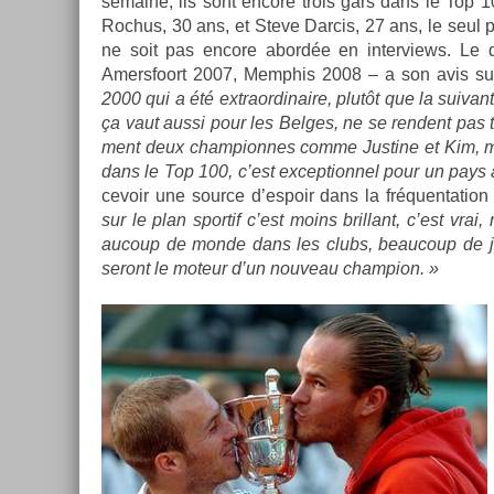
semaine, ils sont en­core trois gars dans le Top 100
Roc­hus, 30 ans, et Steve Dar­cis, 27 ans, le seul po
ne soit pas en­core abordée en in­ter­views. Le 
Amersfoort 2007, Mem­phis 2008 – a son avis sur
2000 qui a été extra­or­dinaire, plutôt que la suivan
ça vaut aussi pour les Be­lges, ne se re­ndent pas 
ment deux cham­pion­nes comme Just­ine et Kim, ma
dans le Top 100, c’est ex­cep­tion­nel pour un pays 
cevoir une sour­ce d’es­poir dans la fréquen­ta­ti
sur le plan spor­tif c’est moins bril­lant, c’est vr
aucoup de monde dans les clubs, be­aucoup de jeu
seront le moteur d’un nouveau champ­ion. »