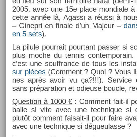
eu lieu sur son ter­ritoire natal (demi
2005, avec une 15e place mon­diale à l
cette année-là, Agas­si a réussi à nous
– Ginep­ri en fin­ale d’un Majeur –
dan
en 5 sets
).
La pilule pour­rait pour­tant pass­er si s
plus moche du ten­nis con­tem­porain. V
c’est une souffran­ce de tous les in­st
sur pièces
(Com­ment ? Quoi ? Vous lis
nes après avoir vu ça?!!!). Ser­vice 
sans prépara­tion et odieuse bouc­le, re­
Ques­tion à 1000 €
: Com­ment fait-il po
balle si vite avec une tech­nique si
plutôt com­ment faisait-il pour faire avan
avec une tech­nique si dégueulas­se ?