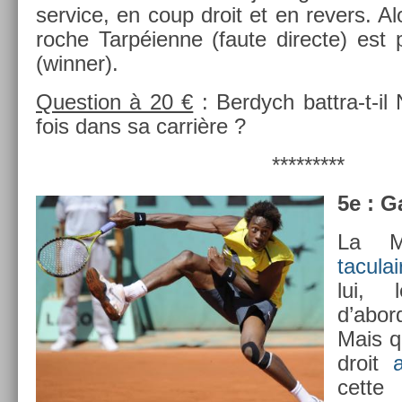
ser­vice, en coup droit et en re­v­ers. A
roche Tarpéienne (faute di­rec­te) est 
(winn­er).
Ques­tion à 20 €
: Be­rdych battra-t-il
fois dans sa carrière ?
*********
5e : G
La 
taculai
lui, 
d’abo
Mais q
droit
cett