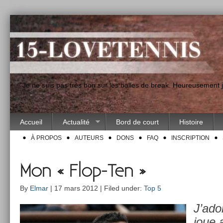
"Je ne suis pas très bon sur les balles de break. Heureusement
Accueil
Actualité
Bord de court
Histoire
À PROPOS
AUTEURS
DONS
FAQ
INSCRIPTION
Mon « Flop-Ten »
By
Elmar
| 17 mars 2012 | Filed under:
Top 5
J’ado
joue 