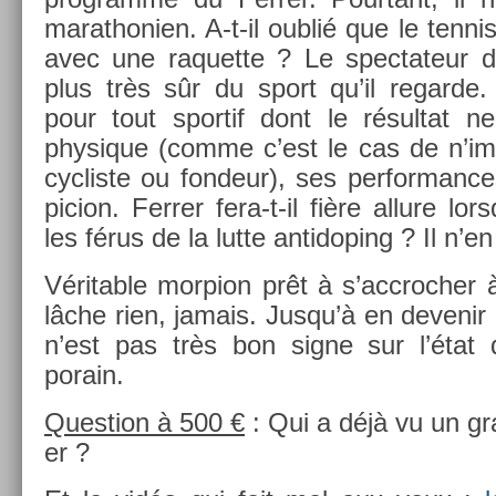
marat­honi­en. A-t-il oublié que le ten­ni
avec une raquet­te ? Le spec­tateur de 
plus très sûr du sport qu’il re­gar­de.
pour tout spor­tif dont le résul­ta
physique (comme c’est le cas de n’im­p
cyc­liste ou fon­deur), ses per­for­manc
pic­ion. Ferr­er fera-t-il fière al­lure lo
les férus de la lutte anti­dop­ing ? Il n’en
Vérit­able morp­ion prêt à s’accroch­er à
lâche rien, jamais. Jusqu’à en de­venir 
n’est pas très bon signe sur l’état d
porain.
Ques­tion à 500 €
: Qui a déjà vu un g
er ?