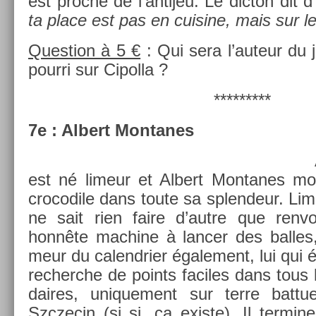
est pro­che de l’an­tijeu. Le di­cton dit d’
ta place est pas en cuisine, mais sur le 
Ques­tion à 5 €
: Qui sera l’auteur du 
pour­ri sur Cipol­la ?
*********
7e : Al­bert Mon­tanes
est né li­meur et Al­bert Mon­tanes mou
crocodile dans toute sa splen­deur. Li­meu
ne sait rien faire d’autre que re­nvo
honnête mac­hine à lanc­er des bal­le
meur du calendri­er égale­ment, lui qui é
re­cherche de points faciles dans tous 
daires, uni­que­ment sur terre bat­tu
Szczecin (si si, ça ex­is­te). Il ter­m