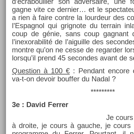
d’écrabouill­er son ad­versaire, une 
gagne vite ce de­rni­er… et le spec­tateu
a rien à faire con­tre la lour­deur des
l’Es­pagnol qui grig­note du ter­rain in­
coup de génie, sans coup gag­nant 
l’inexorabilité de l’aiguil­le des secon­d
montre qu’on ne cesse de re­gard­er lo
lorsqu’il prend 45 secon­des avant de ser
Ques­tion à 100 €
: Pen­dant en­core 
va-t-on de­voir bouff­er du Nadal ?
*********
3e : David Ferr­er
Je cours
à droite, je cours à gauc­he, je cours 
pro­gram­me du Ferr­er. Pour­tant, il n’