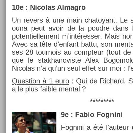
10e : Nicolas Al­mag­ro
Un re­v­ers à une main chatoyant. Le 
ouna peut avoir de la poud­re dans le
poten­tiel­le­ment m’intéress­er. Mais non
Avec sa tête d’en­fant battu, son ment­
ses 28 tour­nois au com­pteur (tout 
que le stak­hanovis­te Alex Bogomol
Nicolas n’a qu’un seul effet sur moi : l’
Ques­tion à 1 euro
: Qui de Ric­hard, 
a le plus faib­le ment­al ?
*********
9e : Fabio Fog­nini
Fog­nini a été l’auteur