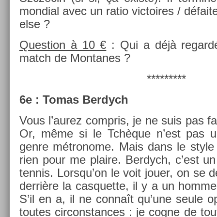
mon­di­al avec un ratio vic­toires / défa
else ?
Ques­tion à 10 €
: Qui a déjà re­gardé
match de Mon­tanes ?
*********
6e : Tomas Be­rdych
Vous l’aurez com­pris, je ne suis pas f
Or, même si le Tchèque n’est pas un 
genre métronome. Mais dans le style b
rien pour me plaire. Be­rdych, c’est u
ten­nis. Lorsqu’on le voit jouer, on se d
derrière la cas­quet­te, il y a un homm
S’il en a, il ne connaît qu’une seule opt
toutes cir­constan­ces : je cogne de to