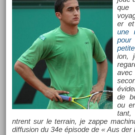
que 
voyag
er et
une n
pour
petit
ion, 
re­ga
ave
seco
évide
de b
ou en
tant,
ntrent sur le
ter­rain, je zappe mac­hi
dif­fus­ion du 34e
épisode de « Aus der R