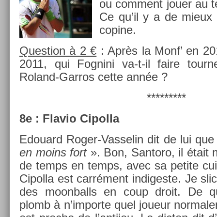
ou com­ment jouer au t
Ce qu’il y a de mieux 
co­pine.
Ques­tion à 2 €
: Après la Monf’ en 20
2011, qui Fog­nini va-t-il faire tourn
Roland-Garros cette année ?
*********
8e : Flavio Cipol­la
Edouard Roger-Vasselin dit de lui que
en moins fort
». Bon, San­toro, il était 
de temps en temps, avec sa petite cui
Cipol­la est carrément in­diges­te. Je slic
des moon­balls en coup droit. De qu
plomb à n’im­porte quel joueur nor­male