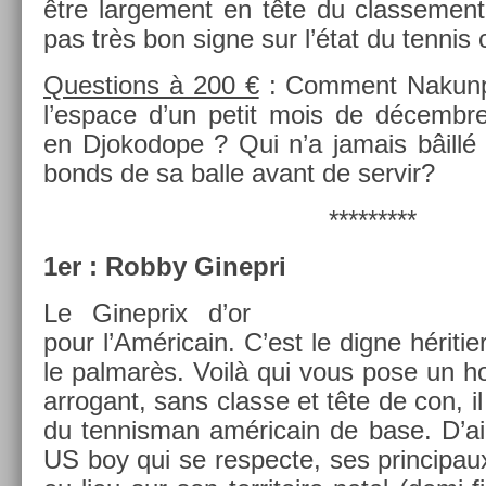
être lar­ge­ment en tête du clas­se­men
pas très bon signe sur l’état du ten­nis 
Ques­tions à 200 €
: Com­ment Nakun­p
l’es­pace d’un petit mois de décembre
en Djokodope ? Qui n’a jamais bâillé 
bonds de sa balle avant de ser­vir?
*********
1er : Robby Ginep­ri
Le Ginep­rix d’or
pour l’Américain. C’est le digne hériti­
le pal­marès. Voilà qui vous pose un 
ar­rogant, sans clas­se et tête de con, il
du ten­nisman américain de base. D’ai
US boy qui se re­spec­te, ses prin­cipaux