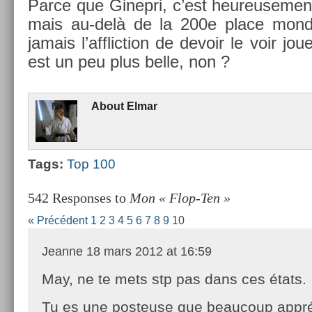
Parce que Ginep­ri, c’est heureuse­me
mais au-delà de la 200e place mon­di­
jamais l’afflic­tion de de­voir le voir jou
est un peu plus belle, non ?
About
Elmar
Tags:
Top 100
542 Responses to
Mon « Flop-Ten »
« Précédent
1
2
3
4
5
6
7
8
9
10
Jeanne
18 mars 2012 at 16:59
May, ne te mets stp pas dans ces états.
Tu es une posteuse que beaucoup appréci