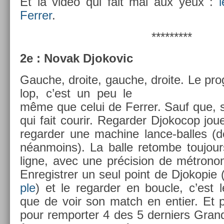
Et la vidéo qui fait mal aux yeux :
Ferr­er
.
*********
2e : Novak Djokovic
Gauc­he, droite, gauc­he, droite.
Le pro
lop, c’est un peu le
même que celui de Ferr­er. Sauf que, si 
qui fait co­urir. Re­gard­er Djokocop joue
re­gard­er une mac­hine lance-balles (d
néan­moins). La balle re­tom­be toujou
ligne, avec une précis­ion de métron
En­registr­er un seul point de Djokopie 
ple
) et le re­gard­er en bouc­le, c’est
que de voir son match en en­ti­er. Et pou
pour re­mport­er 4 des 5 de­rni­ers Gra