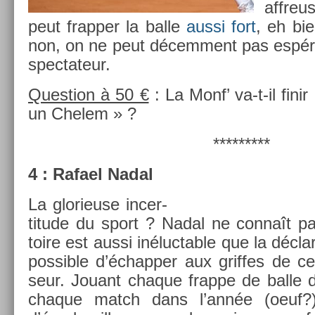
affreu
peut frapp­er la balle
aussi fort
, eh bi
non, on ne peut décem­ment pas espére
spec­tateur.
Ques­tion à 50 €
: La Monf’ va-t-il fini
un Chelem » ?
*********
4 : Rafael Nadal
La glorieuse in­cer­
titude du sport ? Nadal ne connaît pas
toire est aussi in­éluct­able que la décla
pos­sible d’échapp­er aux grif­fes de c
seur. Jouant chaque frap­pe de balle 
chaque match dans l’année (oeuf?