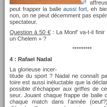
affreu
peut frapp­er la balle
aussi fort
, eh bi
non, on ne peut décem­ment pas espére
spec­tateur.
Ques­tion à 50 €
: La Monf’ va-t-il fini
un Chelem » ?
*********
4 : Rafael Nadal
La glorieuse in­cer­
titude du sport ? Nadal ne connaît pas
toire est aussi in­éluct­able que la décla
pos­sible d’échapp­er aux grif­fes de c
seur. Jouant chaque frap­pe de balle 
chaque match dans l’année (oeuf?