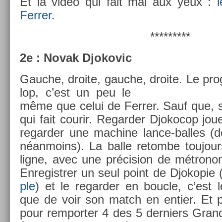
Et la vidéo qui fait mal aux yeux :
Ferr­er
.
*********
2e : Novak Djokovic
Gauc­he, droite, gauc­he, droite.
Le pro
lop, c’est un peu le
même que celui de Ferr­er. Sauf que, si 
qui fait co­urir. Re­gard­er Djokocop joue
re­gard­er une mac­hine lance-balles (d
néan­moins). La balle re­tom­be toujou
ligne, avec une précis­ion de métron
En­registr­er un seul point de Djokopie 
ple
) et le re­gard­er en bouc­le, c’est
que de voir son match en en­ti­er. Et pou
pour re­mport­er 4 des 5 de­rni­ers Gra