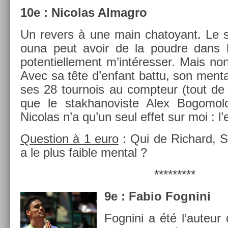
10e : Nicolas Al­mag­ro
Un re­v­ers à une main chatoyant. Le 
ouna peut avoir de la poud­re dans le
poten­tiel­le­ment m’intéress­er. Mais non
Avec sa tête d’en­fant battu, son ment­
ses 28 tour­nois au com­pteur (tout 
que le stak­hanovis­te Alex Bogomol
Nicolas n’a qu’un seul effet sur moi : l’
Ques­tion à 1 euro
: Qui de Ric­hard, 
a le plus faib­le ment­al ?
*********
9e : Fabio Fog­nini
Fog­nini a été l’auteur