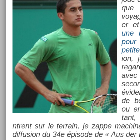
que 
voyag
er et
une n
pour
petit
ion, 
re­ga
ave
seco
évide
de b
ou en
tant,
ntrent sur le
ter­rain, je zappe mac­hi
dif­fus­ion du 34e
épisode de « Aus der R