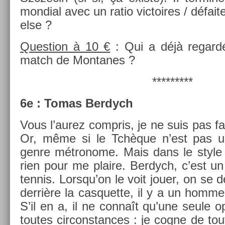
mon­di­al avec un ratio vic­toires / défa
else ?
Ques­tion à 10 €
: Qui a déjà re­gardé
match de Mon­tanes ?
*********
6e : Tomas Be­rdych
Vous l’aurez com­pris, je ne suis pas f
Or, même si le Tchèque n’est pas un 
genre métronome. Mais dans le style b
rien pour me plaire. Be­rdych, c’est u
ten­nis. Lorsqu’on le voit jouer, on se d
derrière la cas­quet­te, il y a un homm
S’il en a, il ne connaît qu’une seule opt
toutes cir­constan­ces : je cogne de to