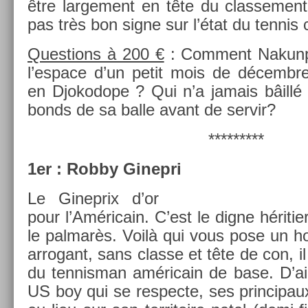
être lar­ge­ment en tête du clas­se­men
pas très bon signe sur l’état du ten­nis 
Ques­tions à 200 €
: Com­ment Nakun­p
l’es­pace d’un petit mois de décembre
en Djokodope ? Qui n’a jamais bâillé 
bonds de sa balle avant de ser­vir?
*********
1er : Robby Ginep­ri
Le Ginep­rix d’or
pour l’Américain. C’est le digne hériti­
le pal­marès. Voilà qui vous pose un 
ar­rogant, sans clas­se et tête de con, il
du ten­nisman américain de base. D’ai
US boy qui se re­spec­te, ses prin­cipaux