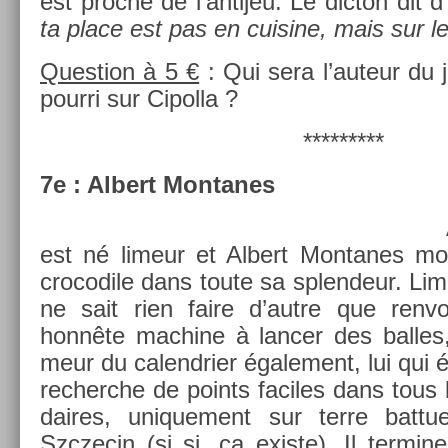
est pro­che de l’an­tijeu. Le di­cton dit d’
ta place est pas en cuisine, mais sur le 
Ques­tion à 5 €
: Qui sera l’auteur du 
pour­ri sur Cipol­la ?
*********
7e : Al­bert Mon­tanes
est né li­meur et Al­bert Mon­tanes mou
crocodile dans toute sa splen­deur. Li­meu
ne sait rien faire d’autre que re­nvo
honnête mac­hine à lanc­er des bal­le
meur du calendri­er égale­ment, lui qui é
re­cherche de points faciles dans tous 
daires, uni­que­ment sur terre bat­tu
Szczecin (si si, ça ex­is­te). Il ter­m