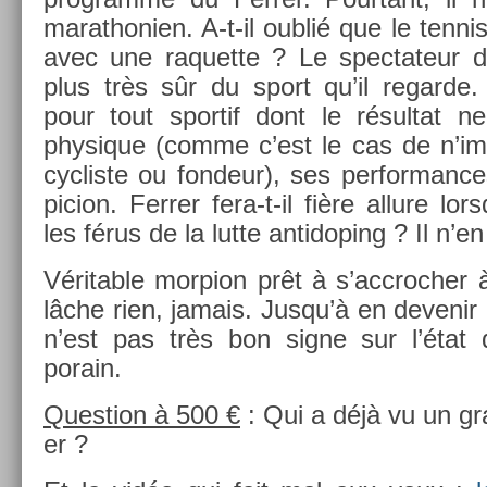
marat­honi­en. A-t-il oublié que le ten­ni
avec une raquet­te ? Le spec­tateur de 
plus très sûr du sport qu’il re­gar­de.
pour tout spor­tif dont le résul­ta
physique (comme c’est le cas de n’im­p
cyc­liste ou fon­deur), ses per­for­manc
pic­ion. Ferr­er fera-t-il fière al­lure lo
les férus de la lutte anti­dop­ing ? Il n’en
Vérit­able morp­ion prêt à s’accroch­er à
lâche rien, jamais. Jusqu’à en de­venir 
n’est pas très bon signe sur l’état d
porain.
Ques­tion à 500 €
: Qui a déjà vu un g
er ?