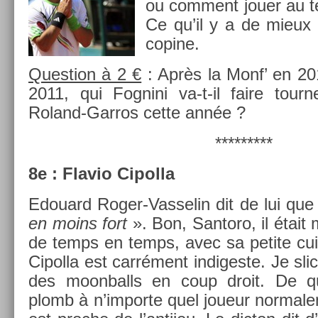
ou com­ment jouer au t
Ce qu’il y a de mieux 
co­pine.
Ques­tion à 2 €
: Après la Monf’ en 20
2011, qui Fog­nini va-t-il faire tourn
Roland-Garros cette année ?
*********
8e : Flavio Cipol­la
Edouard Roger-Vasselin dit de lui que
en moins fort
». Bon, San­toro, il était 
de temps en temps, avec sa petite cui
Cipol­la est carrément in­diges­te. Je slic
des moon­balls en coup droit. De qu
plomb à n’im­porte quel joueur nor­male