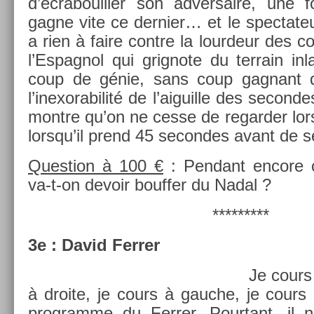
d’écrabouill­er son ad­versaire, une 
gagne vite ce de­rni­er… et le spec­tateu
a rien à faire con­tre la lour­deur des
l’Es­pagnol qui grig­note du ter­rain in­
coup de génie, sans coup gag­nant 
l’inexorabilité de l’aiguil­le des secon­d
montre qu’on ne cesse de re­gard­er lo
lorsqu’il prend 45 secon­des avant de ser
Ques­tion à 100 €
: Pen­dant en­core 
va-t-on de­voir bouff­er du Nadal ?
*********
3e : David Ferr­er
Je cours
à droite, je cours à gauc­he, je cours 
pro­gram­me du Ferr­er. Pour­tant, il n’