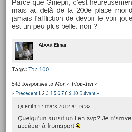
Parce que Ginep­ri, c’est heureuse­me
mais au-delà de la 200e place mon­di­
jamais l’afflic­tion de de­voir le voir jou
est un peu plus belle, non ?
About
Elmar
Tags:
Top 100
542 Responses to
Mon « Flop-Ten »
« Précédent
1
2
3
4
5
6
7
8
9
10
Suivant »
Quentin
17 mars 2012 at 19:32
Quelqu’un aurait un lien svp? Je n’arriv
accéder à fromsport