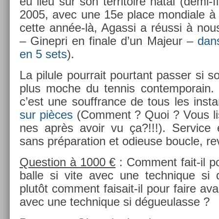
eu lieu sur son ter­ritoire natal (demi
2005, avec une 15e place mon­diale à l
cette année-là, Agas­si a réussi à nous
– Ginep­ri en fin­ale d’un Majeur –
dan
en 5 sets
).
La pilule pour­rait pour­tant pass­er si s
plus moche du ten­nis con­tem­porain. V
c’est une souffran­ce de tous les in­st
sur pièces
(Com­ment ? Quoi ? Vous lis
nes après avoir vu ça?!!!). Ser­vice 
sans prépara­tion et odieuse bouc­le, re­
Ques­tion à 1000 €
: Com­ment fait-il po
balle si vite avec une tech­nique si
plutôt com­ment faisait-il pour faire avan
avec une tech­nique si dégueulas­se ?