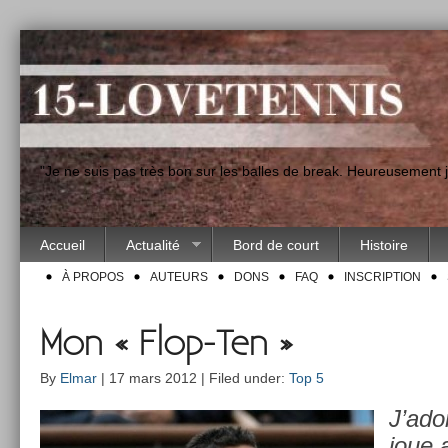
"Je ne suis pas très bon sur les balles de break. Heureusement
Accueil
Actualité
Bord de court
Histoire
À PROPOS
AUTEURS
DONS
FAQ
INSCRIPTION
Mon « Flop-Ten »
By
Elmar
| 17 mars 2012 | Filed under:
Top 5
J’ado
joue 