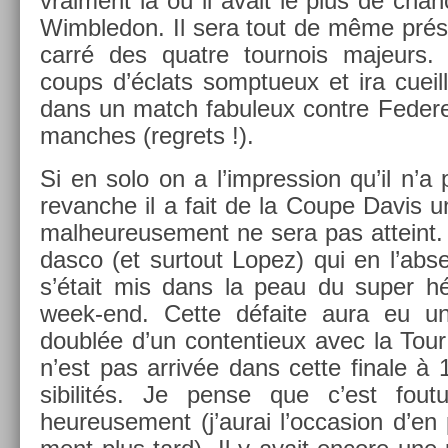
vrai­ment là où il avait le plus de chan­
Wimbledon. Il sera tout de même présen
carré des quat­re tour­nois majeurs.
coups d’éclats somptueux et ira cueil­l
dans un match fabuleux con­tre Feder­
man­ches (re­grets !).
Si en solo on a l’impress­ion qu’il n’a
re­vanche il a fait de la Coupe Davis un
mal­heureuse­ment ne sera pas at­teint.
dasco (et sur­tout Lopez) qui en l’abs­
s’était mis dans la peau du super h
week-end. Cette défaite aura eu u
doublée d’un con­ten­tieux avec la Tour
n’est pas arrivée dans cette fin­ale 
sibilités. Je pense que c’est fou
heureuse­ment (j’aurai l’oc­cas­ion d’en 