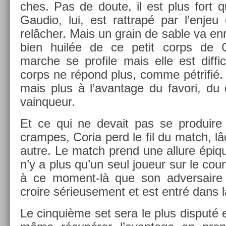
ches. Pas de doute, il est plus fort q
Gaudio, lui, est rattrapé par l’enje
relâcher. Mais un grain de sable va en­r
bien huilée de ce petit corps de C
marche se pro­file mais elle est dif­fic
corps ne répond plus, comme pétrifié.
mais plus à l’avan­tage du favori, du 
vain­queur.
Et ce qui ne de­vait pas se pro­duire a
cram­pes, Coria perd le fil du match, l
autre. Le match prend une al­lure épique
n’y a plus qu’un seul joueur sur le court
à ce moment-là que son ad­versair
croire sérieuse­ment et est entré dans 
Le cin­quiè­me set sera le plus dis­puté 