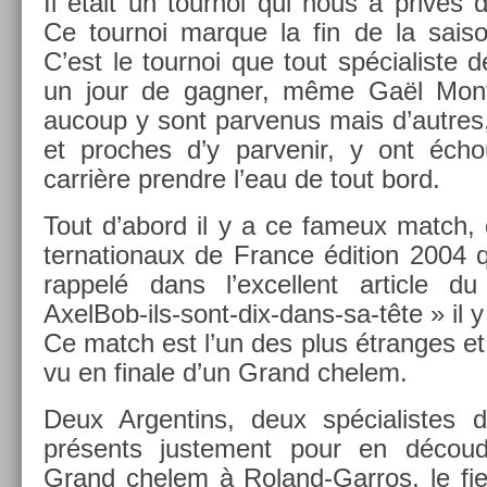
Il était un tour­noi qui nous a privés d
Ce tour­noi mar­que la fin de la saiso
C’est le tour­noi que tout spécialis­te d
un jour de gagn­er, même Gaël Mon­fi
aucoup y sont par­venus mais d’aut­res,
et pro­ches d’y par­venir, y ont éch
carrière pre­ndre l’eau de tout bord.
Tout d’abord il y a ce fameux match, ce
ter­nationaux de Fran­ce édi­tion 2004 q
rap­pelé dans l’ex­cellent ar­ticle du
AxelBob-ils-sont-dix-dans-sa-tête » il 
Ce match est l’un des plus étran­ges et
vu en fin­ale d’un Grand chelem.
Deux Ar­gentins, deux spécialis­tes d
présents just­e­ment pour en découd­
Grand chelem à Roland-Garros, le fief