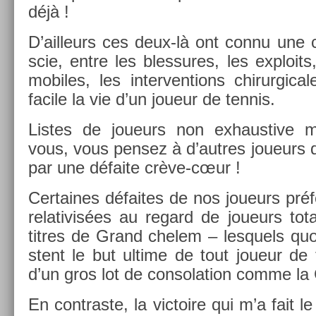
déjà !
D’ail­leurs ces deux-là ont connu une 
scie, entre les bles­sures, les ex­ploits
mobiles, les in­ter­ven­tions chirur­gi
facile la vie d’un joueur de ten­nis.
Li­stes de joueurs non ex­haus­tive 
vous, vous pen­sez à d’aut­res joueurs 
par une défaite crève-cœur !
Cer­taines défaites de nos joueurs préf
re­lativis­ées au re­gard de joueurs tot
tit­res de Grand chelem – les­quels quo
stent le but ul­time de tout joueur d
d’un gros lot de con­sola­tion comme l
En contra­ste, la vic­toire qui m’a fait l