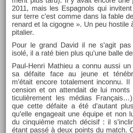
ment plus tard). Il y avait en­core une 
2011, mais les Es­pagnols qui in­vitent 
sur terre c’est comme dans la fable de
re­nard et la cigog­ne ». Un peu hos­tile
pitali­er.
Pour le grand David il ne s’agit pa
isolé, il a raté bien plus qu’une balle d
Paul-Henri Mat­hieu a connu aussi un 
sa défaite face au jeune et ténéb
m’était en­core totale­ment in­con­nu. Il
cens­ion et on at­tendait de lui monts e
ticuliè­re­ment les médias Français…
que cette défaite a été d’autant plus d
qu’elle en­gageait une équipe et non lui 
du cin­quiè­me match décisif : il s’inc
étant passé à deux points du match. C’é