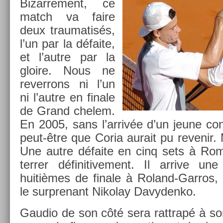
Bi­zar­re­ment, ce
match va faire
deux traumatisés,
l’un par la défaite,
et l’autre par la
gloire. Nous ne
re­ver­rons ni l’un
ni l’autre en fin­ale
de Grand chelem.
En 2005, sans l’arrivée d’un jeune co
peut-être que Coria aurait pu re­venir. M
Une autre défaite en cinq sets à Rome
terr­er définitive­ment. Il ar­rive u
huitièmes de fin­ale à Roland-Garros,
le sur­prenant Nikolay Davyden­ko.
Gaudio de son côté sera rattrapé à son