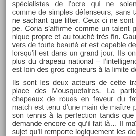
spécialis­tes de l’ocre qui ne soie
comme de sim­ples défen­seurs, sans tal
ne sac­hant que li­ft­er. Ceux-ci ne son
pe. Coria s’af­firme comme un talent 
nique pro­pre et au touché très fin. Ga
v­ers de toute beauté et est cap­able de 
lorsqu’il est dans un grand jour. Ils 
plus du drapeau nation­al – l’in­tellig­
est loin des gros cog­neurs à la li­mite d
Ils sont les deux ac­teurs de cette t
place des Mous­quetaires. La par­t
chapeaux de roues en faveur du fa
match est tenu d’une main de maître pa
son ten­nis à la per­fec­tion tan­dis qu
de­man­de en­core ce qu’il fait là… Il maî
sujet qu’il re­mpor­te logique­ment les