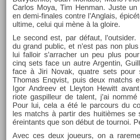
Car­los Moya, Tim Hen­man. Juste un 
en demi-finales con­tre l’Anglais, épic
ul­time, celui qui mène à la gloire.
Le second est, par défaut, l’out­sid­er
du grand pub­lic, et n’est pas non plus 
lui fal­loir s’ar­rach­er un peu plus pour 
cinq sets face un autre Ar­gentin, Gui
face à Jiri Novak, quat­re sets pour 
Thomas En­qv­ist, puis deux matchs en
Igor An­dreev et Lleyton Hewitt avant
riote gas­pilleur de talent, j’ai nommé
Pour lui, cela a été le par­cours du c
les matchs à par­tir des huitièmes se
ére­in­tants que son début de tour­noi.
Avec ces deux joueurs, on a rare­me