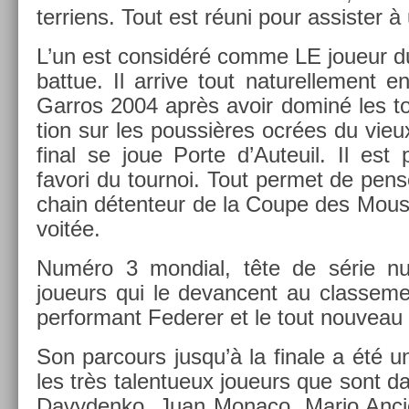
ter­riens. Tout est réuni pour as­sist­er à
L’un est con­sidéré comme LE joueur d
bat­tue. Il ar­rive tout naturel­le­ment 
Garros 2004 après avoir dominé les to
tion sur les pous­sières ocrées du vieux
final se joue Porte d’Auteuil. Il est
favori du tour­noi. Tout per­met de pens­
chain déten­teur de la Coupe des Mous­
voit­ée.
Numéro 3 mon­di­al, tête de série n
joueurs qui le de­van­cent au clas­se­m
per­for­mant Feder­er et le tout nouveau r
Son par­cours jusqu’à la fin­ale a été u
les très talen­tueux joueurs que sont da
Davyden­ko, Juan Monaco, Mario Anci