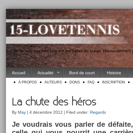
"Je ne suis pas très bon sur les balles de break. Heureusement
Accueil
Actualité
Bord de court
Histoire
À PROPOS
AUTEURS
DONS
FAQ
INSCRIPTION
La chute des héros
By
May
| 4 décembre 2012 | Filed under:
Regards
Je voud­rais vous parl­er de défaite, 
celle qui vous pour­rit une carrièr