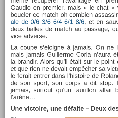
même récupérer l’avan­tage en pre­n
Gaudio en pre­mi­er, mais « le chat » 
boucl­er ce match oh com­bi­en as­sas­si
ale de 0/6 3/6 6/4 6/1 8/6
, et en sa
deux bal­les de match au pas­sage, qu
vice ad­verse.
La coupe s’éloig­ne à jamais. On ne l
mais jamais Guil­lermo Coria n’aura é
la bran­dir. Alors qu’il était sur le point
et que rien ne de­vait empêcher sa vic­toi
le ferait en­tr­er dans l’his­toire de Rola
de son sport, son corps a dit stop. I
jamais, sur­tout qu’un tauril­lon al­lait 
l’arène…
Une vic­toire, une défaite – Deux de­