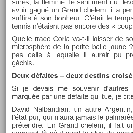
sures, la flem­me, le sen­ti­ment du de­v
avoir gagné un Grand chelem, il a pen
suf­fire à son bon­heur. C’était le tem
ten­nis n’étaient pas en­core des « co­
Quel­le trace Coria va-t-il laiss­er de 
micro­sphère de la petite balle jaune 
pas celle à laquel­le il aurait pu 
gâchis.
Deux défaites – deux de­stins croisé
Si je de­vais me souvenir d’aut­res
marquée par une défaite qui tue, je cite
David Nal­bandian, un autre Ar­gentin
l’état pur, qui n’aura jamais le pal­marè
prétendre. En Grand chelem, il fait un