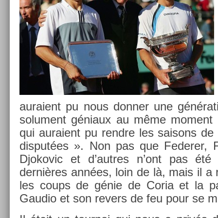
auraient pu nous donn­er une généra­ti
solu­ment géniaux au même mo­ment p
qui auraient pu re­ndre les saisons de 
dis­put­ées ». Non pas que Feder­er, F
Djokovic et d’aut­res n’ont pas été
dernières années, loin de là, mais il a
les coups de génie de Coria et la p
Gaudio et son re­v­ers de feu pour se mê