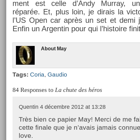
ment est celle d’Andy Mur­ray, un
réparée. Et, plus loin, je di­rais la vic
l’US Open car après un set et demi je
Enfin un Ar­gentin pour qui l’his­toire fini
About
May
Tags:
Coria
,
Gaudio
84 Responses to
La chute des héros
Quentin
4 décembre 2012 at 13:28
Très bien ce papier May! Merci de me fai
cette finale que je n’avais jamais connu
love.