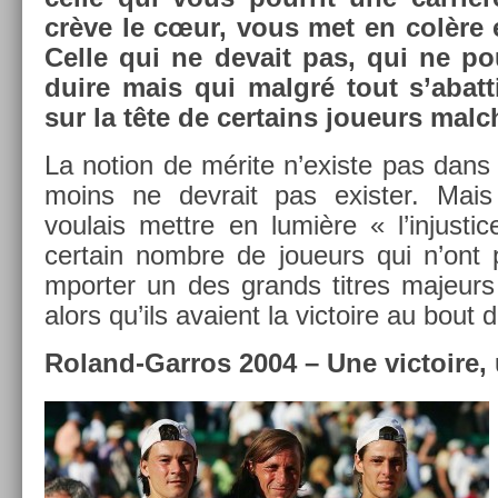
crève le cœur, vous met en colère et 
Celle qui ne de­vait pas, qui ne po
duire mais qui malgré tout s’abat­t
sur la tête de cer­tains joueurs mal­
La no­tion de mérite n’exis­te pas dans
moins ne de­vrait pas ex­ist­er. Ma
voulais mettre en lumière « l’in­justic
cer­tain nombre de joueurs qui n’ont 
mport­er un des grands tit­res majeurs
alors qu’ils avaient la vic­toire au bout d
Roland-Garros 2004 – Une vic­toire, 