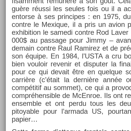
fisam­ment rémunéré à son goût. Cela n
guère réussi les seules fois ou il a ac
en­tor­se à ses prin­cipes : en 1975, d
con­tre le Mexique, il a pris un avion 
ex­hibi­tion le samedi con­tre Rod Lave
000$ au pas­sage pour Jimmy – avant 
demain con­tre Raul Ramirez et de préci
son équipe. En 1984, l’USTA a cru bon
bien vouloir re­venir et dis­put­er la fin
pour ce qui de­vait être en quel­que so
carrière (c’était la dernière année où
compétitif au som­met), ce qui a pro­vo
com­préhen­sible de McEn­roe. Ils ont r
en­semble et ont perdu tous les deu
pitoy­able pour l’ar­mada US, pour­tant
papi­er…