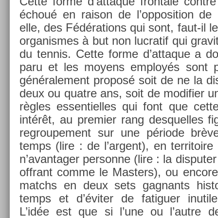
Cette forme d’at­taque fron­tale con­t
échoué en raison de l’op­posi­tion de 
elle, des Fédéra­tions qui sont, faut-il le
or­ganis­mes à but non luc­ratif qui gra
du ten­nis. Cette forme d’at­taque a do
paru et les moyens em­ployés sont plu
générale­ment pro­posé soit de ne la dis
deux ou quat­re ans, soit de modifi­er 
règles es­sentiel­les qui font que cett
intérêt, au pre­mi­er rang de­squel­les 
re­groupe­ment sur une période brèv
temps (lire : de l’ar­gent), en ter­ritoir
n’avan­tag­er per­son­ne (lire : la dis­put­e
of­frant comme le Mast­ers), ou en­core
matchs en deux sets gag­nants his­t
temps et d’éviter de fatigu­er in­util
L’idée est que si l’une ou l’autre de