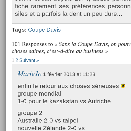
fiche rare­ment ses préfér­ences per­son­n
siles et a par­fois la dent un peu dure...
Tags:
Coupe Davis
101 Responses to
« Sans la Coupe Davis, on pourr
choses saines, c’est-à-dire au business »
1
2
Suivant »
MarieJo
1 février 2013 at 11:28
enfin le retour aux choses sérieuses
groupe mondial
1-0 pour le kazakstan vs Autriche
groupe 2
Australie 2-0 vs taipei
nouvelle Zélande 2-0 vs