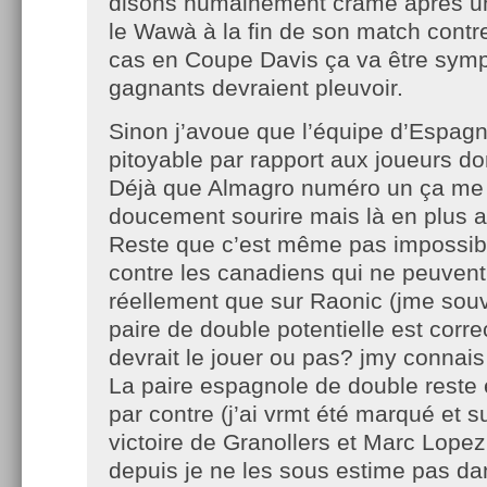
disons humainement cramé après un
le Wawà à la fin de son match contre
cas en Coupe Davis ça va être sym
gagnants devraient pleuvoir.
Sinon j’avoue que l’équipe d’Espag
pitoyable par rapport aux joueurs do
Déjà que Almagro numéro un ça me f
doucement sourire mais là en plus av
Reste que c’est même pas impossibl
contre les canadiens qui ne peuven
réellement que sur Raonic (jme souvi
paire de double potentielle est corr
devrait le jouer ou pas? jmy connais
La paire espagnole de double reste 
par contre (j’ai vrmt été marqué et su
victoire de Granollers et Marc Lope
depuis je ne les sous estime pas da