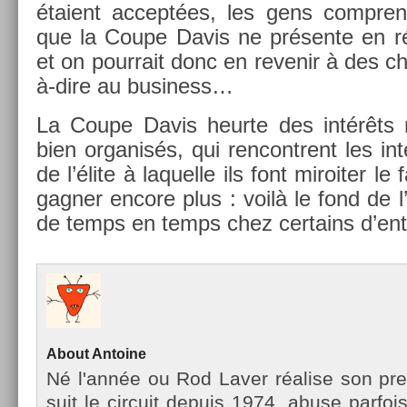
étaient ac­ceptées, les gens com­prend
que la Coupe Davis ne présente en réa
et on pour­rait donc en re­venir à des c
à-dire au busi­ness…
La Coupe Davis heur­te des intérêts r
bien or­ganisés, qui re­ncontrent les i
de l’élite à laquel­le ils font miroit­er le 
gagn­er en­core plus : voilà le fond de l
de temps en temps chez cer­tains d’ent
About
An­toine
Né l'année ou Rod Laver réalise son pre
suit le cir­cuit de­puis 1974, abuse par­fois