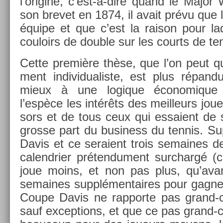
l’origine, c’est-à-dire quand le Major
son brevet en 1874, il avait prévu que l
équipe et que c’est la raison pour laqu
co­uloirs de doub­le sur les co­urts de t
Cette première thèse, que l’on peut qual
ment in­dividualis­te, est plus répan­
mieux à une logique écon­omique 
l’espèce les intérêts des meil­leurs jou
sors et de tous ceux qui es­saient de s’
gros­se part du busi­ness du ten­nis. S
Davis et ce seraient trois semaines 
calendri­er préten­du­ment sur­chargé (
joue moins, et non pas plus, qu’avant
semaines sup­plémen­taires pour gagn­er
Coupe Davis ne rap­porte pas grand-
sauf ex­cep­tions, et que ce pas grand-