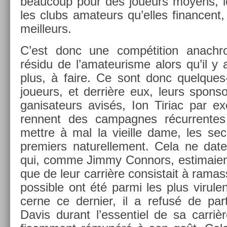
be­aucoup pour des joueurs moyens, le
les clubs amateurs qu’elles fin­an­cent,
meil­leurs.
C’est donc une com­péti­tion an­ach
résidu de l’amateuris­me alors qu’il y 
plus, à faire. Ce sont donc quelques-
joueurs, et derrière eux, leurs spon­so
ganisateurs avisés, Ion Tiriac par ex­e
rennent des cam­pagnes récur­rentes
mettre à mal la vieil­le dame, les se
pre­mi­ers naturel­le­ment. Cela ne dat
qui, comme Jimmy Con­nors, es­timaient 
que de leur carrière con­sis­tait à ramass
pos­sible ont été parmi les plus virule
cer­ne ce de­rni­er, il a refusé de par
Davis durant l’es­sentiel de sa carrièr