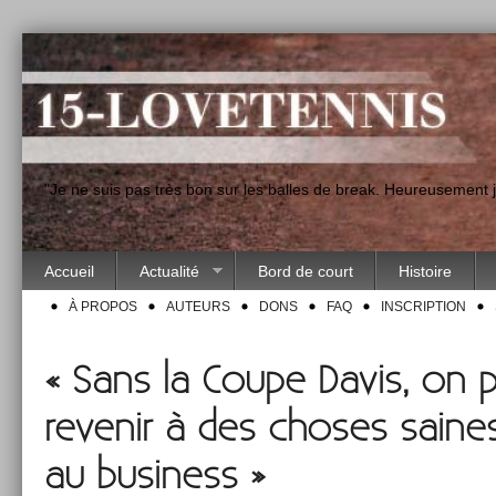
"Je ne suis pas très bon sur les balles de break. Heureusement
Accueil
Actualité
Bord de court
Histoire
À PROPOS
AUTEURS
DONS
FAQ
INSCRIPTION
« Sans la Coupe Davis, on p
revenir à des choses saines,
au business »