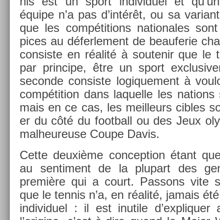
nis est un sport in­dividuel et qu’un
équipe n’a pas d’intérêt, ou sa varian­te
que les com­péti­tions nationales sont 
pices au défer­le­ment de be­auferie ch
con­sis­te en réalité à soutenir que le te
par prin­cipe, être un sport ex­clusive­
secon­de con­sis­te logique­ment à voulo
com­péti­tion dans laquel­le les na­tion
mais en ce cas, les meil­leurs cib­les s
er du côté du foot­ball ou des Jeux ol
mal­heureuse Coupe Davis.
Cette deuxième con­cep­tion étant qu
au sen­ti­ment de la plupart des gen
première qui a court. Pas­sons vite so
que le ten­nis n’a, en réalité, jamais ét
in­dividuel : il est in­utile d’expliqu­e