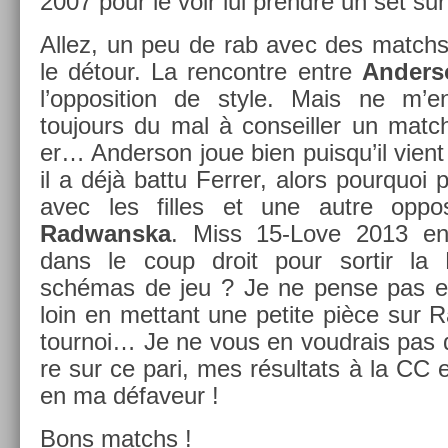
2007 pour le voir lui pre­ndre un set su
Allez, un peu de rab avec des matchs 
le détour. La re­ncontre entre
An­der­
l’op­posi­tion de style. Mais ne m’e
toujours du mal à con­seill­er un mat
er… An­der­son joue bien puis­qu’il vient
il a déjà battu Ferr­er, alors pour­quoi
avec les fil­les et une autre op­po
Radwanska
. Miss 15-Love 2013 en 
dans le coup droit pour sor­tir la 
schémas de jeu ? Je ne pense pas et
loin en met­tant une petite pièce sur
tour­noi… Je ne vous en voud­rais pas
re sur ce pari, mes résul­tats à la CC 
en ma défaveur !
Bons matchs !