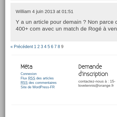
William
4 juin 2013 at 01:51
Y a un article pour demain ? Non parce q
400+ com avec un match de Rogé à ve
« Précédent
1
2
3
4
5
6
7
8
9
Méta
Demande
d’inscription
Connexion
Flux
RSS
des articles
contactez-nous à : 15-
RSS
des commentaires
lovetennis@orange.fr
Site de WordPress-FR