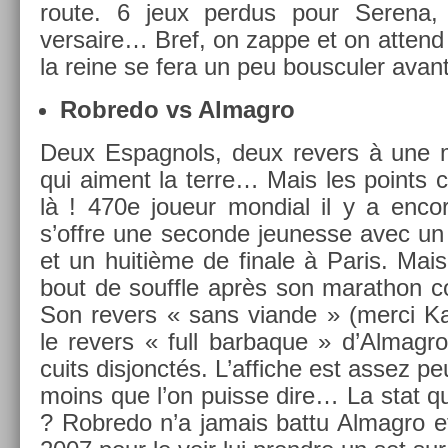
route. 6 jeux per­dus pour Serena
versaire… Bref, on zappe et on at­tend 
la reine se fera un peu bous­cul­er avant 
Rob­redo vs Al­mag­ro
Deux Es­pagnols, deux re­v­ers à une 
qui ai­ment la terre… Mais les points 
là ! 470e joueur mon­di­al il y a en­c
s’offre une secon­de jeunes­se avec un 
et un huitième de fin­ale à Paris. Mais il
bout de souffle après son marat­hon con
Son re­v­ers « sans vian­de » (merci Ka
le re­v­ers « full bar­baque » d’Al­mag
cuits dis­jonctés. L’af­fiche est assez peu
moins que l’on puis­se dire… La stat qu
? Rob­redo n’a jamais battu Al­mag­ro et 