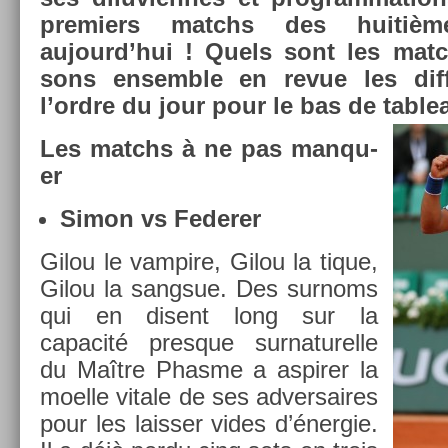
pre­mi­ers matchs des huitiè
aujourd’hui ! Quels sont les mat
sons en­semble en revue les di
l’ordre du jour pour le bas de tab­le
Les matchs à ne pas man­qu­
er
Simon vs Feder­er
Gilou le vam­pire, Gilou la tique,
Gilou la sangsue. Des sur­noms
qui en dis­ent long sur la
capacité pre­sque sur­naturel­le
du Maître Phas­me a as­pir­er la
moel­le vitale de ses ad­versaires
pour les laiss­er vides d’éner­gie.