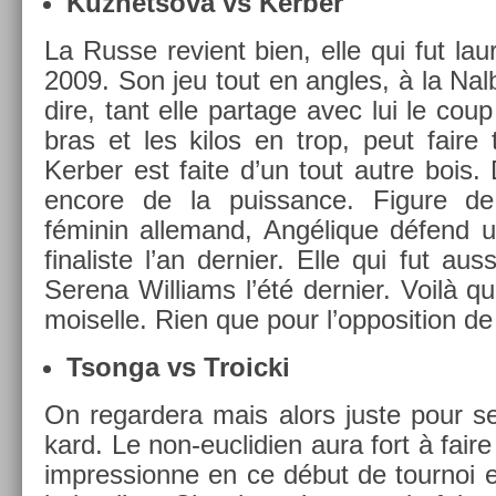
Kuz­netsova vs Kerb­er
La Russe re­vient bien, elle qui fut lau
2009. Son jeu tout en an­gles, à la Nal
dire, tant elle par­tage avec lui le cou
bras et les kilos en trop, peut faire 
Kerb­er est faite d’un tout autre bois.
en­core de la puis­sance. Figure de
féminin al­lemand, Angélique défend 
finaliste l’an de­rni­er. Elle qui fut au
Serena Wil­liams l’été de­rni­er. Voilà q
moisel­le. Rien que pour l’op­posi­tion de
Tson­ga vs Troic­ki
On re­gar­dera mais alors juste pour s
kard. Le non-euclidien aura fort à faire
im­pres­sion­ne en ce début de tour­noi e