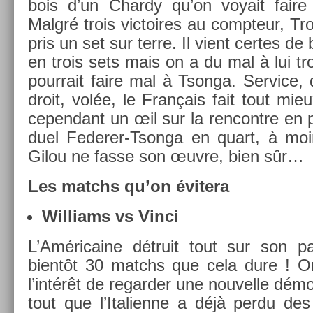
bois d’un Char­dy qu’on voyait fair
Malgré trois vic­toires au com­pteur, Tro
pris un set sur terre. Il vient cer­tes de 
en trois sets mais on a du mal à lui tr
pour­rait faire mal à Tson­ga. Ser­vice
droit, volée, le Français fait tout mie
cepen­dant un œil sur la re­ncontre en 
duel Federer-Tsonga en quart, à moi
Gilou ne fasse son œuvre, bien sûr…
Les matchs qu’on évitera
Wil­liams vs Vinci
L’Américaine détruit tout sur son pa
bientôt 30 matchs que cela dure ! O
l’intérêt de re­gard­er une nouvel­le démol
tout que l’Italien­ne a déjà perdu de