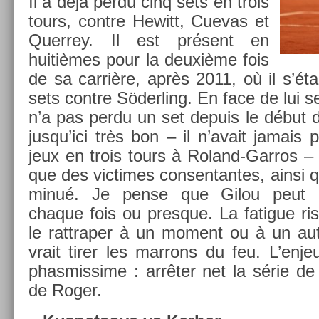
Il a déjà perdu cinq sets en trois
tours, con­tre Hewitt, Cuevas et
Quer­rey. Il est présent en
huitièmes pour la deuxième fois
de sa carrière, après 2011, où il s’était
sets con­tre Söderl­ing. En face de lui s
n’a pas perdu un set de­puis le début d
jusqu’ici très bon – il n’avait jamais
jeux en trois tours à Roland-Garros – m
que des vic­times con­sen­tantes, ainsi 
minué. Je pense que Gilou peut 
chaque fois ou pre­sque. La fatigue ri
le rattrap­er à un mo­ment ou à un aut
vrait tirer les mar­rons du feu. L’enje
phas­missime : arrêter net la série de 
de Roger.