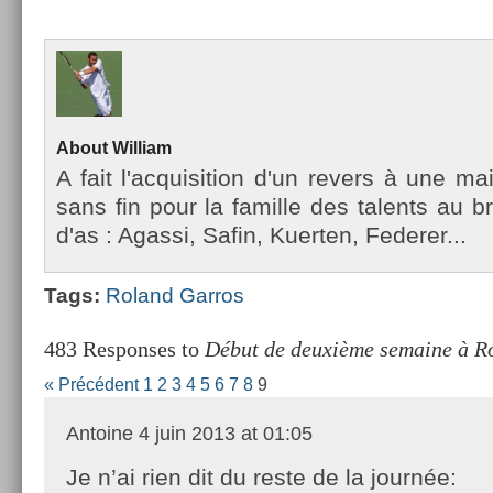
About
Wil­liam
A fait l'ac­quisi­tion d'un re­v­ers à une m
sans fin pour la famil­le des talents au b
d'as : Agas­si, Safin, Kuert­en, Feder­er...
Tags:
Roland Gar­ros
483 Responses to
Début de deuxième semaine à R
« Précédent
1
2
3
4
5
6
7
8
9
Antoine
4 juin 2013 at 01:05
Je n’ai rien dit du reste de la journée: