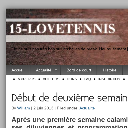
"Je ne suis pas très bon sur les balles de break. Heureusement
Accueil
Actualité
Bord de court
Histoire
À PROPOS
AUTEURS
DONS
FAQ
INSCRIPTION
Début de deuxième semain
By
William
| 2 juin 2013 | Filed under:
Actualité
Après une première semaine calamit
ses di­luvien­nes et pro­gram­ma­ti