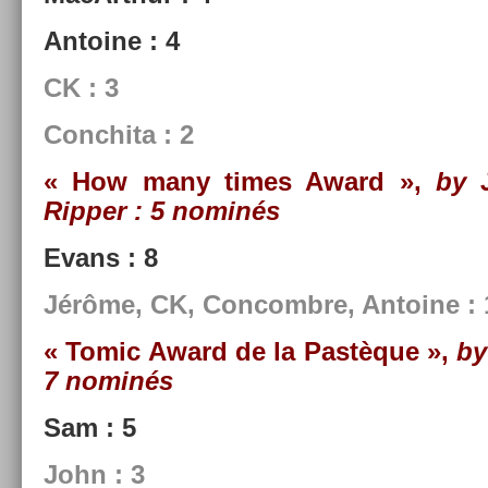
An­toine : 4
CK : 3
Con­chita : 2
« How many times Award »,
by 
Ripp­er
: 5 nominés
Evans : 8
Jérôme, CK, Con­combre, An­toine : 
« Tomic Award de la Pastèque »,
by
7 nominés
Sam : 5
John : 3