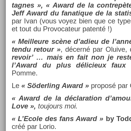
tagnes », « Award de la con­trepète
Jeff Award du fanatique de la statis
par Ivan (vous voyez bien que ce type
et tout du Pro­vocateur patenté !)
« Meil­leure scène d’adieu de l’année
tendu re­tour »
, décerné par Oluive, q
re­voir’ … mais en fait non je rest
l’Award du plus délicieux faux 
Pomme.
Le
« Söderl­ing Award »
pro­posé par 
« Award de la déclara­tion d’amour 
Love »,
toujours moi.
« L’Ecole des fans Award »
by Todd
créé par Lorio.