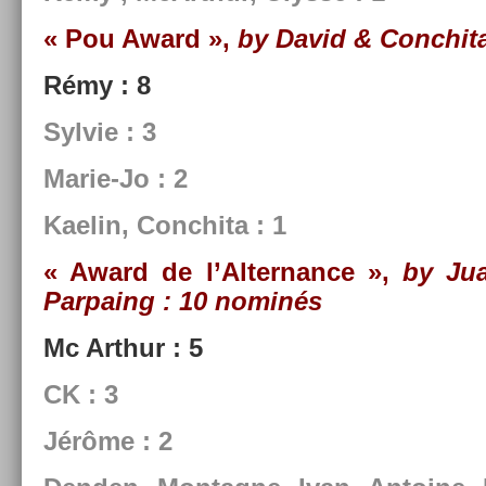
« Pou Award »,
by David & Con­chit
Rémy : 8
Syl­vie : 3
Marie-Jo : 2
Kaelin, Con­chita : 1
« Award de l’Al­ternan­ce »,
by Jua
Par­pa­ing
:
10 nominés
Mc Arthur : 5
CK : 3
Jérôme : 2