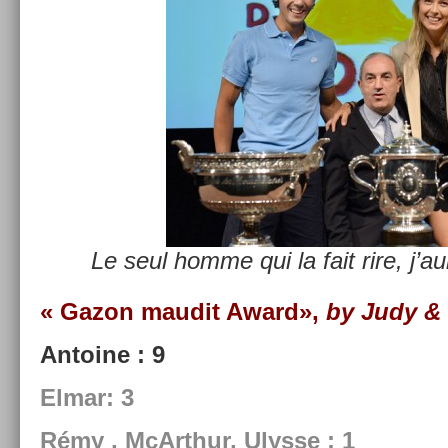
Le seul homme qui la fait rire, j’a
« Gazon maudit Award»,
by Judy & 
An­toine : 9
Elmar: 3
Rémy , McArthur, Ulys­se : 1