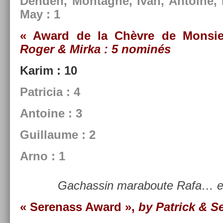
De­nd­en, Mon­tagne, Ivan, An­toine, 
May : 1
« Award de la Chèvre de Mon­si
Roger & Mirka
: 5 nominés
Karim : 10
Pat­ricia : 4
An­toine : 3
Guil­laume : 2
Arno : 1
Gac­hassin maraboute Rafa… en
« Serenass Award »,
by Pat­rick & S