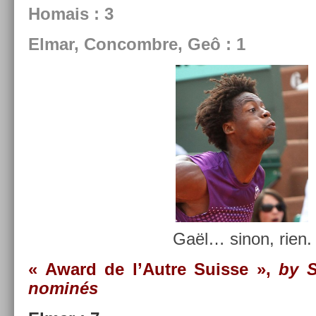
Homais : 3
Elmar, Con­combre, Geô : 1
Gaël… sinon, rien.
« Award de l’Autre Suis­se »,
by S
nominés