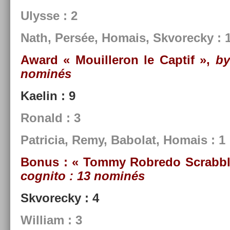
Ulys­se : 2
Nath, Persée, Homais, Skvorec­ky : 
Award « Mouil­leron le Cap­tif »,
by
nominés
Kaelin : 9
Ronald : 3
Pat­ricia, Remy, Babolat, Homais : 1
Bonus : « Tommy Rob­redo Scrabb
cog­nito
:
13 nominés
Skvorec­ky : 4
Wil­liam : 3