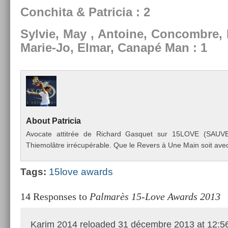
Con­chita & Pat­ricia : 2
Syl­vie, May , An­toine, Con­combre,
Marie-Jo, Elmar, Canapé Man : 1
About
Pat­ricia
Avocate at­titrée de Ric­hard Gas­quet sur 15LOVE (SAU
Thiemolâtre irrécupérable. Que le Re­v­ers à Une Main soit avec
Tags:
15love awards
14 Responses to
Palmarès 15-Love Awards 2013
Karim 2014 reloaded
31 décembre 2013 at 12:5