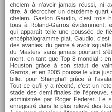
chelem à n’avoir jamais réussi, ni a
titre, à décroch­er un deuxième quart 
chelem. Gas­ton Gaudio, c’est trois hu
tous à Roland-Garros évidem­ment, e
qui ap­paraît telle une poussée de fi
en­céphalog­ramme plat. Gaudio, c’est a
des avan­ies, du genre à avoir squatté 
du Mast­ers sans jamais pour­tant s’être
ment, en tant que Top 8 mon­di­al : en
Hous­ton grâce à son statut de vain
Garros, et en 2005 pous­se le vice jusq
bi­llet pour Shanghaï grâce à l’avala
Tout ce qu’il y a récolté, c’est un re­to
stade des demi-finales de l’épreuve, 
ad­ministrée par Roger Feder­er. Le s
en­registré dans le plus relevé des tour