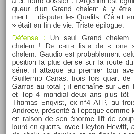
à ce lourd dos­si­er : l’Ar­gentin est éga
queur d’un Grand chelem à y être re
ment… dis­put­er les Qualifs. C’était e
» était en fin de vie. Tri­ste épilogue.
Défense :
Un seul Grand chelem, 
chelem ! De cette liste de « one
chelem, Gaudio est pro­bab­le­ment celu
posi­tion la plus dense sur la route du
série, il at­taque au pre­mi­er tour av
Guil­lermo Canas, trois fois quart de f
Garros au total ; il enchaîne sur Jeri
et Top 4 mon­di­al deux ans plus tôt 
Thomas En­qv­ist, ex-n°4 ATP, au trois
An­dreev, présenté à l’époque comme le 
en raison de son énorme lift de coup 
lourd en quarts, avec Lleyton Hewitt, 