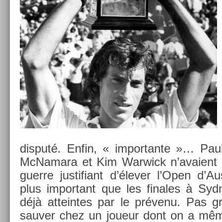
dis­puté. Enfin, « im­por­tante »… P
McNamara et Kim War­wick n’avaient r
guer­re just­ifiant d’élever l’Open d’A
plus im­por­tant que les fin­ales à S
déjà at­tein­tes par le prévenu. Pas 
sauv­er chez un joueur dont on a même