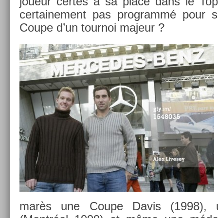
joueur cer­tes à sa place dans le Top
cer­taine­ment pas pro­grammé pour so
Coupe d’un tour­noi majeur ?
marès une Coupe Davis (1998), 