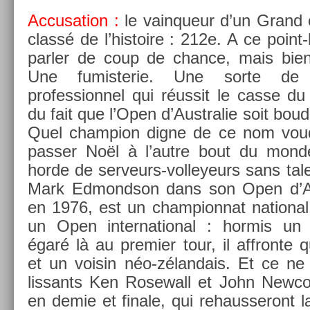
Ac­cusa­tion :
le vain­queur d’un Grand 
classé de l’his­toire : 212e. A ce point
parl­er de coup de chan­ce, mais bie
Une fumis­terie. Une sorte de
professionnel qui réussit le casse du s
du fait que l’Open d’Australie soit boudé
Quel champ­ion digne de ce nom voud­r
pass­er Noël à l’autre bout du mond
horde de serveurs-volleyeurs sans tale
Mark Ed­mondson dans son Open d’Aust
en 1976, est un cham­pion­nat nation­al
un Open in­ter­nation­al : hor­mis un to
égaré là au pre­mi­er tour, il affron­te q
et un voisin néo-zélandais. Et ce ne 
lissants Ken Rosewall et John New­co
en demie et fin­ale, qui re­haus­seront l