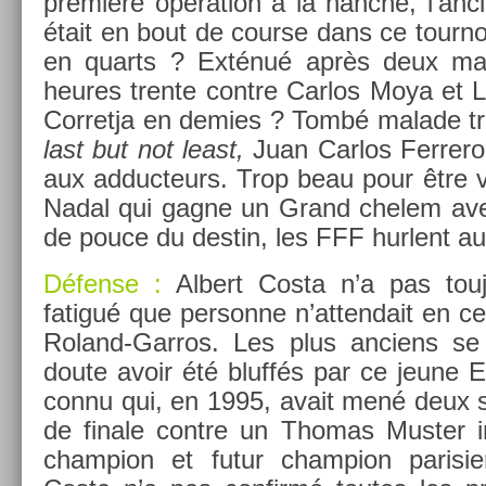
première op­éra­tion à la han­che, l’an­ci­
était en bout de co­ur­se dans ce tour­n
en quarts ? Exténué après deux mara
heures tren­te con­tre Car­los Moya et 
Cor­ret­ja en de­m­ies ? Tombé mal­ade tr
last but not least,
Juan Car­los Fer­rero
aux ad­ducteurs. Trop beau pour être vr
Nadal qui gagne un Grand chelem ave
de pouce du de­stin, les FFF hur­lent au
Défense :
Al­bert Costa n’a pas tou
fatigué que per­son­ne n’at­tendait en ce
Roland-Garros. Les plus an­ciens se
doute avoir été bluffés par ce jeune Es
con­nu qui, en 1995, avait mené deux 
de fin­ale con­tre un Thomas Must­er in­
champ­ion et futur champ­ion parisi­