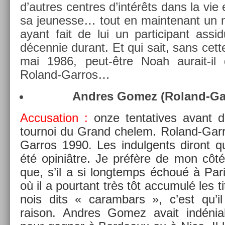
d’aut­res centres d’intérêts dans la vie e
sa jeunes­se… tout en main­tenant un ni
ayant fait de lui un par­ticipant as­s
décen­nie durant. Et qui sait, sans cett
mai 1986, peut-être Noah aurait-il
Roland-Garros…
An­dres Gomez (Roland-Ga
Ac­cusa­tion :
onze ten­tatives avant 
tour­noi du Grand chelem. Roland-Gar
Garros 1990. Les in­dul­gents di­ront
été opiniâtre. Je préfère de mon côté in
que, s’il a si longtemps échoué à Pari
où il a pour­tant très tôt ac­cumulé les t
nois dits « caram­bars », c’est qu’i
raison. An­dres Gomez avait in­déniab