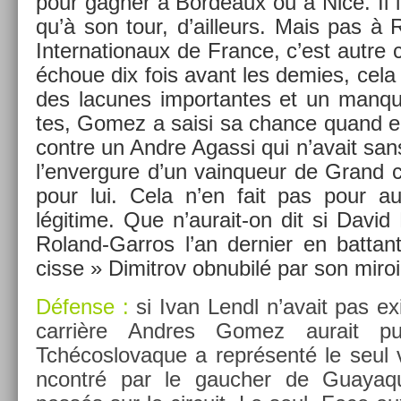
pour gagn­er à Bor­deaux ou à Nice. Il l
qu’à son tour, d’ail­leurs. Mais pas à
In­ter­nationaux de Fran­ce, c’est autr
échoue dix fois avant les de­m­ies, cela 
des lacunes im­por­tantes et un man­qu
tes, Gomez a saisi sa chan­ce quand el
con­tre un Andre Agas­si qui n’avait sa
l’en­vergure d’un vain­queur de Grand
pour lui. Cela n’en fait pas pour au
légitime. Que n’aurait-on dit si David 
Roland-Garros l’an de­rni­er en bat­ta
cisse » Di­mit­rov ob­nubilé par son miro
Défense :
si Ivan Lendl n’avait pas exis
carrière An­dres Gomez aurait 
Tchécos­lovaque a représenté le seul 
ncontré par le gauch­er de Guayaqu