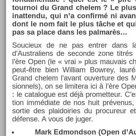
tour­noi du Grand chelem ? Le plus
in­at­tendu, qui n’a con­firmé ni avan
dont le nom fait le plus tâche et qui
pas sa place dans les pal­marès…
Soucieux de ne pas en­tr­er dans la
d’Australiens de secon­de zone titrés
l’ère Open (le « vrai » plus mauvais 
peut-être bien Wil­liam Bow­rey, lauréa
Grand chelem l’avant ouver­ture des M
sion­nels), on se li­mitera ici à l’ère O
: le cat­alogue est déjà pro­met­teur. C’
tion immédiate de nos huit prévenus,
sor­tie des plaidoi­ries du pro­cureur 
défense. A vous de juger.
Mark Ed­mondson (Open d’Aus