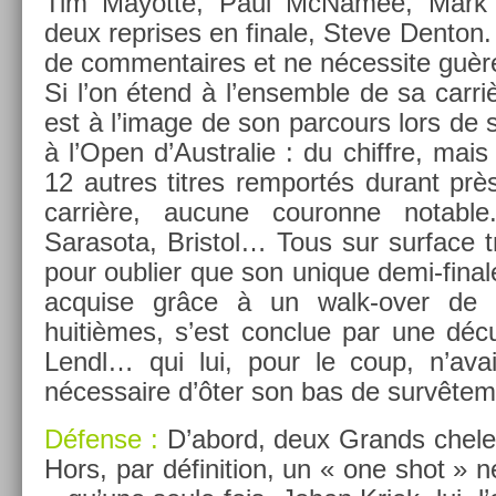
Tim Mayot­te, Paul McNamee, Mark
deux re­prises en fin­ale, Steve De­nton. 
de com­men­taires et ne néces­site guère
Si l’on étend à l’en­semble de sa carri
est à l’image de son par­cours lors de 
à l’Open d’Australie : du chiffre, mais
12 aut­res tit­res re­mportés durant p
carrière, aucune co­uron­ne not­able
Sarasota, Bris­tol… Tous sur sur­face
pour oub­li­er que son uni­que demi-fin
ac­qu­ise grâce à un walk-over de
huitièmes, s’est con­clue par une déc
Lendl… qui lui, pour le coup, n’av
néces­saire d’ôter son bas de sur­vête­m
Défense :
D’abord, deux Grands chele
Hors, par défini­tion, un « one shot » 