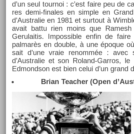
d’un seul tour­noi : c’est faire peu de 
res demi-finales en sim­ple en Gran
d’Australie en 1981 et sur­tout à Wimbl
avait battu rien moins que Ramesh 
Gerulaitis. Im­pos­sible enfin de faire
pal­marès en doub­le, à une époque où la
sait d’une vraie re­nommée : avec 
d’Australie et son Roland-Garros, le
Ed­mondson est bien celui d’un grand 
Brian Teach­er (Open d’Aust