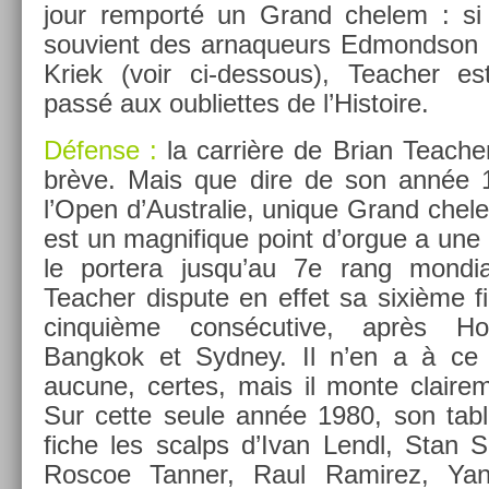
jour re­mporté un Grand chelem : si
souvient des ar­naqueurs Ed­mondson (
Kriek (voir ci-dessous), Teach­er es
passé aux oub­liet­tes de l’His­toire.
Défense :
la carrière de Brian Teach­
brève. Mais que dire de son année 1
l’Open d’Australie, uni­que Grand chel
est un mag­nifique point d’orgue a une 
le por­tera jusqu’au 7e rang mon­di­a
Teach­er dis­pute en effet sa sixième fi
cin­quiè­me con­sécutive, après H
Bangkok et Syd­ney. Il n’en a à ce 
aucune, cer­tes, mais il monte claire­
Sur cette seule année 1980, son tab­l
fiche les scalps d’Ivan Lendl, Stan Sm
Ros­coe Tann­er, Raul Ramirez, Yan