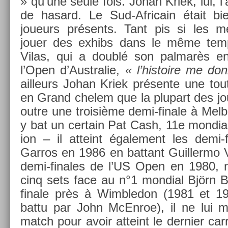
» qu’une seule fois. Johan Kriek, lui, l’a 
de hasard. Le Sud-Africain était bie
joueurs présents. Tant pis si les mei
jouer des ex­hibs dans le même tem
Vilas, qui a doublé son pal­marès e
l’Open d’Australie,
« l’his­toire me do
ail­leurs Johan Kriek présente une tout
en Grand chelem que la plupart des jou
outre une troisiè­me demi-finale à Mel­b
y bat un cer­tain Pat Cash, 11e mon­di­a
ion – il at­teint égale­ment les demi
Garros en 1986 en bat­tant Guil­lermo Vi
demi-finales de l’US Open en 1980, ne
cinq sets face au n°1 mon­di­al Björn 
fin­ale près à Wimbledon (1981 et 1
battu par John McEn­roe), il ne lui 
match pour avoir at­teint le de­rni­er ca