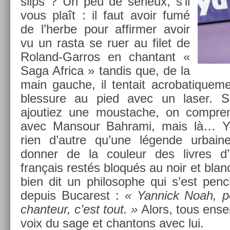
slips ? Un peu de sérieux, s’il
vous plaît : il faut avoir fumé
de l’herbe pour af­firm­er avoir
vu un rasta se ruer au filet de
Roland-Garros en chan­tant «
Saga Af­rica » tan­dis que, de la
main gauc­he, il ten­tait ac­robatique­
bles­sure au pied avec un laser. Si
ajoutiez une mous­tache, on com­prend
avec Man­sour Bah­rami, mais là… Ya
rien d’autre qu’une légende ur­bain
donn­er de la co­uleur des li­vres d’h
français restés bloqués au noir et blan
bien dit un philosop­he qui s’est penc
de­puis Bucarest :
« Yan­nick Noah, p
chan­teur, c’est tout. »
Alors, tous en­se
voix du sage et chan­tons avec lui.