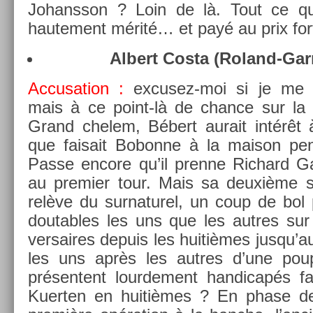
Johansson ? Loin de là. Tout ce qu
haute­ment mérité… et payé au prix for
Al­bert Costa (Roland-Gar
Ac­cusa­tion :
excusez-moi si je me 
mais à ce point-là de chan­ce sur la 
Grand chelem, Bébert aurait intérêt 
que faisait Bobon­ne à la maison pen
Passe en­core qu’il pre­nne Ric­hard G
au pre­mi­er tour. Mais sa deuxième s
relève du sur­naturel, un coup de bol 
dout­ables les uns que les aut­res sur 
versaires de­puis les huitièmes jusqu’au 
les uns après les aut­res d’une po
présen­tent lour­de­ment han­dicapés f
Kuert­en en huitièmes ? En phase de 