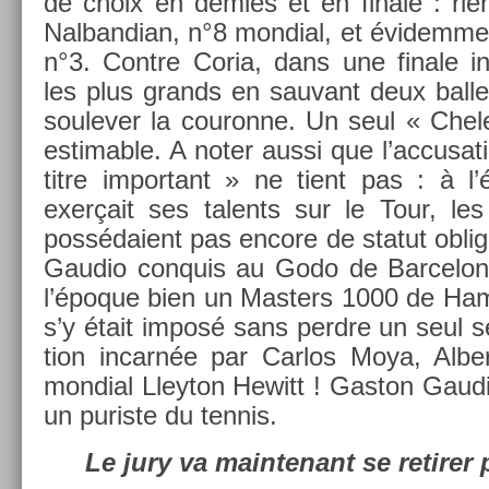
de choix en de­m­ies et en fin­ale : r
Nal­bandian, n°8 mon­di­al, et évidem­me
n°3. Con­tre Coria, dans une fin­ale in­oub
les plus grands en sauvant deux bal­le
soulev­er la co­uron­ne. Un seul « Chel
es­tim­able. A noter aussi que l’ac­cusa­
titre im­por­tant » ne tient pas : à 
exerçait ses talents sur le Tour, le
possédaient pas en­core de statut ob­liga
Gaudio con­quis au Godo de Bar­celon
l’époque bien un Mast­ers 1000 de Ham
s’y était imposé sans per­dre un seul se
tion in­carnée par Car­los Moya, Al­b
mon­di­al Lleyton Hewitt ! Gas­ton Gaud
un puris­te du ten­nis.
Le jury va main­tenant se re­tir­er