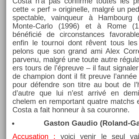
Costa n’a pas con­firmé toutes les p
cette « perf » originel­le, malgré un pedig
spect­able, vain­queur à Ham­bourg (1
Monte-Carlo (1996) et à Rome (19
bénéficié de cir­constan­ces favor­ab
enfin le tour­noi dont rêvent tous le
pelons que son grand ami Alex Cor­ret
par­venu, malgré une toute autre régular
ers tours de l’épreuve – il faut sig­nal­er 
de champ­ion dont il fit pre­uve l’année
pour défendre son titre au bout de l’h
d’autre que lui n’est arrivé en dem
chelem en re­mpor­tant quat­re matchs e
Costa a fait hon­neur à sa co­uron­ne.
Gas­ton Gaudio (Roland-Ga
Ac­cusa­tion :
voici venir le seul va