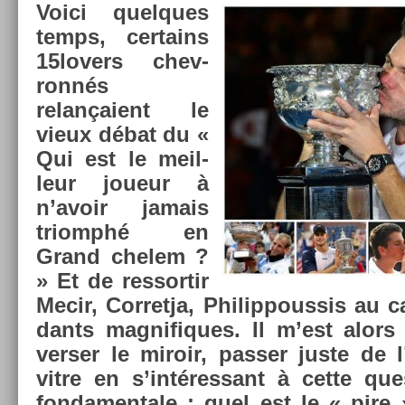
Voici quel­ques
temps, cer­tains
15lovers chev­
ronnés
relançaient le
vieux débat du «
Qui est le meil­
leur joueur à
n’avoir jamais
tri­omphé en
Grand chelem ?
» Et de re­ssor­tir
Mecir, Cor­ret­ja, Philip­pous­sis au 
dants mag­nifiques. Il m’est alors 
vers­er le miroir, pass­er juste de 
vitre en s’intéres­sant à cette que
fon­damen­tale : quel est le « pire