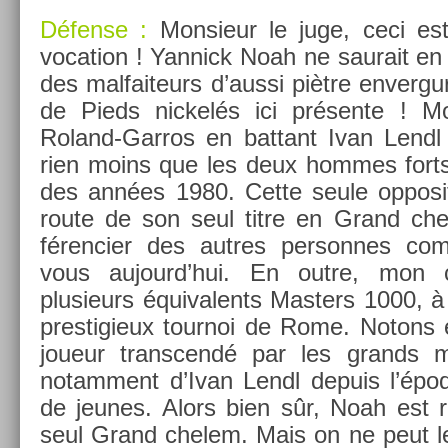
Défense :
Mon­sieur le juge, ceci e
voca­tion ! Yan­nick Noah ne saurait en 
des mal­faiteurs d’aussi piètre en­ver­gu
de Pieds nic­kelés ici présente ! M
Roland-Garros en bat­tant Ivan Lendl 
rien moins que les deux hom­mes forts 
des années 1980. Cette seule op­posi­
route de son seul titre en Grand chele
féren­ci­er des aut­res per­son­nes com
vous aujourd’hui. En outre, mon c
plusieurs équivalents Mast­ers 1000, à
pre­stigieux tour­noi de Rome. Notons 
joueur trans­cendé par les grands m
notam­ment d’Ivan Lendl de­puis l’époq
de jeunes. Alors bien sûr, Noah est 
seul Grand chelem. Mais on ne peut le