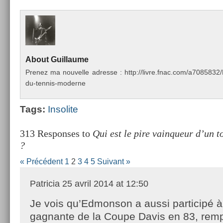
About
Guil­laume
Pre­nez ma nouvel­le ad­resse : http://livre.fnac.com/a70858
du-tennis-moderne
Tags:
In­solite
313 Responses to
Qui est le pire vainqueur d’un 
?
« Précédent
1
2
3
4
5
Suivant »
Patricia
25 avril 2014 at 12:50
Je vois qu’Edmonson a aussi participé à 
gagnante de la Coupe Davis en 83, remp