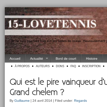
"Je ne suis pas très bon sur les balles de break. Heureusement
Accueil
Actualité
Bord de court
Histoire
À PROPOS
AUTEURS
DONS
FAQ
INSCRIPTION
Qui est le pire vainqueur d’
Grand chelem ?
By
Guillaume
| 24 avril 2014 | Filed under:
Regards