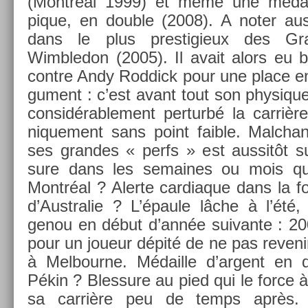
(Montréal 1999) et même une médail­
pique, en doub­le (2008). A noter aus
dans le plus pre­stigieux des G
Wimbledon (2005). Il avait alors eu b
con­tre Andy Rod­dick pour une place en f
gu­ment : c’est avant tout son physique
con­sidérab­le­ment per­turbé la carriè
nique­ment sans point faib­le. Mal­ch
ses gran­des « perfs » est aus­sitôt s
sure dans les semaines ou mois qui 
Montréal ? Al­er­te car­diaque dans la 
d’Australie ? L’épaule lâche à l’été, 
genou en début d’année suivan­te : 20
pour un joueur dépité de ne pas re­veni
à Mel­bour­ne. Médail­le d’ar­gent en
Pékin ? Bles­sure au pied qui le force 
sa carrière peu de temps après.