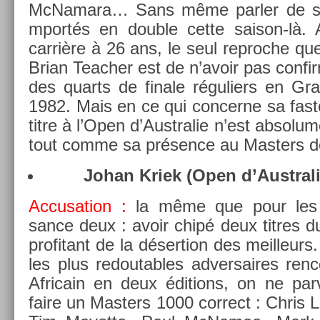
McNamara… Sans même parl­er de ses 
mportés en doub­le cette saison-là.
carrière à 26 ans, le seul re­proc­he que
Brian Teach­er est de n’avoir pas con­fi
des quarts de fin­ale réguli­ers en G
1982. Mais en ce qui con­cer­ne sa fas
titre à l’Open d’Australie n’est ab­sol
tout comme sa présence au Mast­ers de
Johan Kriek (Open d’Australi
Ac­cusa­tion :
la même que pour les 
sance deux : avoir chipé deux tit­res
pro­fitant de la déser­tion des meil­leur
les plus re­dout­ables ad­versaires re­
Africain en deux édi­tions, on ne pa
faire un Mast­ers 1000 cor­rect : Chris 