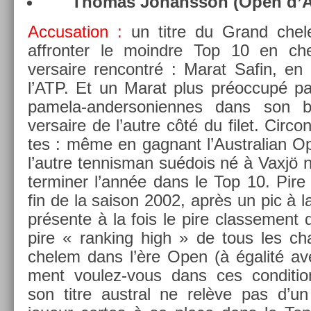
Thomas Johansson (Open d’Au
Ac­cusa­tion :
un titre du Grand chel
affront­er le moindre Top 10 en che
versaire re­ncontré : Marat Safin, en f
l’ATP. Et un Marat plus préoccupé par
pamela-andersoniennes dans son b
versaire de l’autre côté du filet. Cir­c
tes : même en gag­nant l’Australian O
l’autre ten­nisman suédois né à Vaxjö n
ter­min­er l’année dans le Top 10. Pire 
fin de la saison 2002, après un pic à la 
présente à la fois le pire clas­se­ment 
pire « rank­ing high » de tous les c
chelem dans l’ère Open (à égalité av
ment voulez-vous dans ces con­di­tion
son titre austr­al ne relève pas d’un