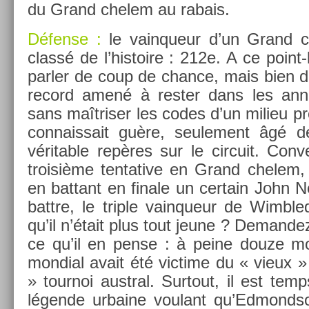
du Grand chelem au rabais.
Défense :
le vain­queur d’un Grand 
classé de l’his­toire : 212e. A ce point
parl­er de coup de chan­ce, mais bien d
re­cord amené à re­st­er dans les an­
sans maîtris­er les codes d’un milieu pro­
con­nais­sait guère, seule­ment âgé
vérit­able repères sur le cir­cuit. Con­v
troisiè­me ten­tative en Grand chelem,
en bat­tant en fin­ale un cer­tain John
battre, le tri­ple vain­queur de Wimbl
qu’il n’était plus tout jeune ? De­man­
ce qu’il en pense : à peine douze moi
mon­di­al avait été vic­time du « vieux »
» tour­noi austr­al. Sur­tout, il est temp
légende ur­baine voulant qu’Ed­monds