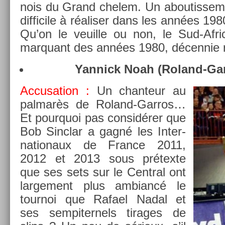
nois du Grand chelem. Un ab­outis­se­me
dif­ficile à réalis­er dans les années 19
Qu’on le veuil­le ou non, le Sud-Afri
mar­quant des années 1980, décen­nie re
Yan­nick Noah (Roland-Ga
Ac­cusa­tion :
Un chan­teur au
pal­marès de Roland-Garros…
Et pour­quoi pas con­sidér­er que
Bob Sinclar a gagné les In­ter­
nationaux de Fran­ce 2011,
2012 et 2013 sous prétexte
que ses sets sur le Centr­al ont
lar­ge­ment plus am­biancé le
tour­noi que Rafael Nadal et
ses sem­piter­nels tirages de