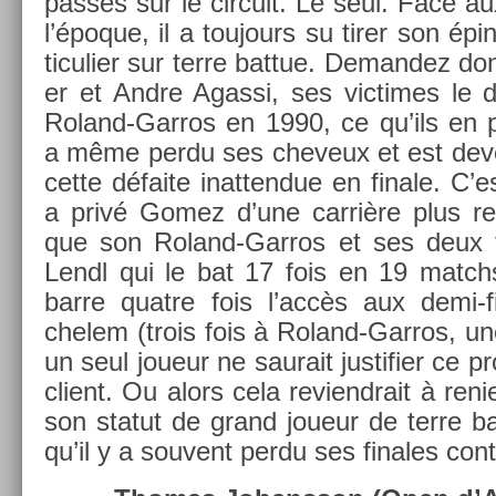
passés sur le cir­cuit. Le seul. Face a
l’époque, il a toujours su tirer son épi
ticuli­er sur terre bat­tue. De­man­dez
er et Andre Agas­si, ses vic­times le d
Roland-Garros en 1990, ce qu’ils en p
a même perdu ses cheveux et est de­v
cette défaite in­at­tendue en fin­ale. C’
a privé Gomez d’une carrière plus re­te
que son Roland-Garros et ses deux t
Lendl qui le bat 17 fois en 19 matchs
barre quat­re fois l’accès aux demi-
chelem (trois fois à Roland-Garros, u
un seul joueur ne saurait just­ifi­er ce 
client. Ou alors cela re­viendrait à re­n
son statut de grand joueur de terre ba
qu’il y a souvent perdu ses fin­ales con