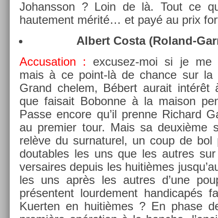
Johansson ? Loin de là. Tout ce qu
haute­ment mérité… et payé au prix for
Al­bert Costa (Roland-Gar
Ac­cusa­tion :
excusez-moi si je me 
mais à ce point-là de chan­ce sur la 
Grand chelem, Bébert aurait intérêt 
que faisait Bobon­ne à la maison pen
Passe en­core qu’il pre­nne Ric­hard G
au pre­mi­er tour. Mais sa deuxième s
relève du sur­naturel, un coup de bol 
dout­ables les uns que les aut­res sur 
versaires de­puis les huitièmes jusqu’au 
les uns après les aut­res d’une po
présen­tent lour­de­ment han­dicapés f
Kuert­en en huitièmes ? En phase de 