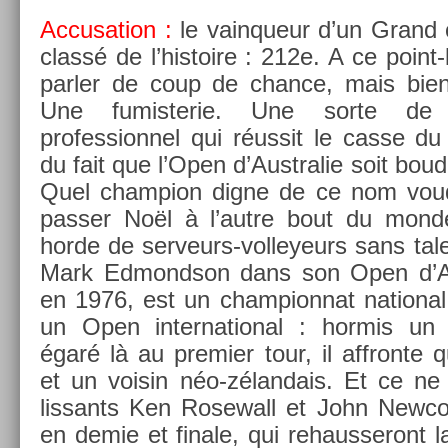
Ac­cusa­tion :
le vain­queur d’un Grand 
classé de l’his­toire : 212e. A ce point
parl­er de coup de chan­ce, mais bie
Une fumis­terie. Une sorte de
professionnel qui réussit le casse du s
du fait que l’Open d’Australie soit boudé
Quel champ­ion digne de ce nom voud­r
pass­er Noël à l’autre bout du mond
horde de serveurs-volleyeurs sans tale
Mark Ed­mondson dans son Open d’Aust
en 1976, est un cham­pion­nat nation­al
un Open in­ter­nation­al : hor­mis un to
égaré là au pre­mi­er tour, il affron­te q
et un voisin néo-zélandais. Et ce ne 
lissants Ken Rosewall et John New­co
en demie et fin­ale, qui re­haus­seront l