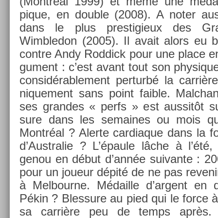
(Montréal 1999) et même une médail­
pique, en doub­le (2008). A noter aus
dans le plus pre­stigieux des G
Wimbledon (2005). Il avait alors eu b
con­tre Andy Rod­dick pour une place en f
gu­ment : c’est avant tout son physique
con­sidérab­le­ment per­turbé la carriè
nique­ment sans point faib­le. Mal­ch
ses gran­des « perfs » est aus­sitôt s
sure dans les semaines ou mois qui 
Montréal ? Al­er­te car­diaque dans la 
d’Australie ? L’épaule lâche à l’été, 
genou en début d’année suivan­te : 20
pour un joueur dépité de ne pas re­veni
à Mel­bour­ne. Médail­le d’ar­gent en
Pékin ? Bles­sure au pied qui le force 
sa carrière peu de temps après.