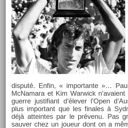
dis­puté. Enfin, « im­por­tante »… P
McNamara et Kim War­wick n’avaient r
guer­re just­ifiant d’élever l’Open d’A
plus im­por­tant que les fin­ales à S
déjà at­tein­tes par le prévenu. Pas 
sauv­er chez un joueur dont on a même