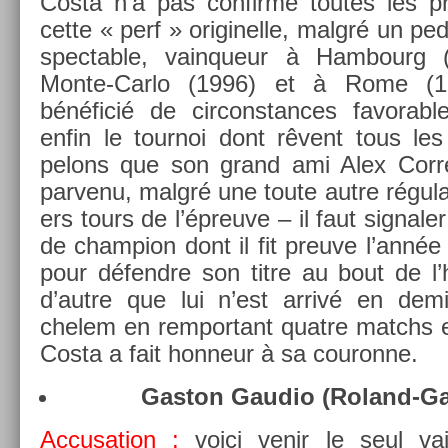
Costa n’a pas con­firmé toutes les p
cette « perf » originel­le, malgré un pedig
spect­able, vain­queur à Ham­bourg (1
Monte-Carlo (1996) et à Rome (19
bénéficié de cir­constan­ces favor­ab
enfin le tour­noi dont rêvent tous le
pelons que son grand ami Alex Cor­ret
par­venu, malgré une toute autre régular
ers tours de l’épreuve – il faut sig­nal­er 
de champ­ion dont il fit pre­uve l’année
pour défendre son titre au bout de l’h
d’autre que lui n’est arrivé en dem
chelem en re­mpor­tant quat­re matchs e
Costa a fait hon­neur à sa co­uron­ne.
Gas­ton Gaudio (Roland-Ga
Ac­cusa­tion :
voici venir le seul va