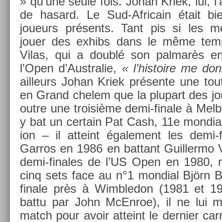
» qu’une seule fois. Johan Kriek, lui, l’a 
de hasard. Le Sud-Africain était bie
joueurs présents. Tant pis si les mei
jouer des ex­hibs dans le même tem
Vilas, qui a doublé son pal­marès e
l’Open d’Australie,
« l’his­toire me do
ail­leurs Johan Kriek présente une tout
en Grand chelem que la plupart des jou
outre une troisiè­me demi-finale à Mel­b
y bat un cer­tain Pat Cash, 11e mon­di­a
ion – il at­teint égale­ment les demi
Garros en 1986 en bat­tant Guil­lermo Vi
demi-finales de l’US Open en 1980, ne
cinq sets face au n°1 mon­di­al Björn 
fin­ale près à Wimbledon (1981 et 1
battu par John McEn­roe), il ne lui 
match pour avoir at­teint le de­rni­er ca