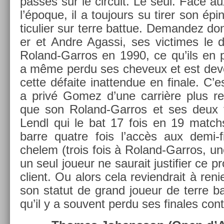
passés sur le cir­cuit. Le seul. Face a
l’époque, il a toujours su tirer son épi
ticuli­er sur terre bat­tue. De­man­dez
er et Andre Agas­si, ses vic­times le d
Roland-Garros en 1990, ce qu’ils en p
a même perdu ses cheveux et est de­v
cette défaite in­at­tendue en fin­ale. C’
a privé Gomez d’une carrière plus re­te
que son Roland-Garros et ses deux t
Lendl qui le bat 17 fois en 19 matchs
barre quat­re fois l’accès aux demi-
chelem (trois fois à Roland-Garros, u
un seul joueur ne saurait just­ifi­er ce 
client. Ou alors cela re­viendrait à re­n
son statut de grand joueur de terre ba
qu’il y a souvent perdu ses fin­ales con