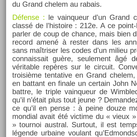
du Grand chelem au rabais.
Défense :
le vain­queur d’un Grand 
classé de l’his­toire : 212e. A ce point
parl­er de coup de chan­ce, mais bien d
re­cord amené à re­st­er dans les an­
sans maîtris­er les codes d’un milieu pro­
con­nais­sait guère, seule­ment âgé
vérit­able repères sur le cir­cuit. Con­v
troisiè­me ten­tative en Grand chelem,
en bat­tant en fin­ale un cer­tain John
battre, le tri­ple vain­queur de Wimbl
qu’il n’était plus tout jeune ? De­man­
ce qu’il en pense : à peine douze moi
mon­di­al avait été vic­time du « vieux »
» tour­noi austr­al. Sur­tout, il est temp
légende ur­baine voulant qu’Ed­monds