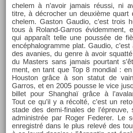
chelem à n’avoir jamais réussi, ni a
titre, à décroch­er un deuxième quart 
chelem. Gas­ton Gaudio, c’est trois hu
tous à Roland-Garros évidem­ment, e
qui ap­paraît telle une poussée de fi
en­céphalog­ramme plat. Gaudio, c’est a
des avan­ies, du genre à avoir squatté 
du Mast­ers sans jamais pour­tant s’être
ment, en tant que Top 8 mon­di­al : en
Hous­ton grâce à son statut de vain
Garros, et en 2005 pous­se le vice jusq
bi­llet pour Shanghaï grâce à l’avala
Tout ce qu’il y a récolté, c’est un re­to
stade des demi-finales de l’épreuve, 
ad­ministrée par Roger Feder­er. Le s
en­registré dans le plus relevé des tour