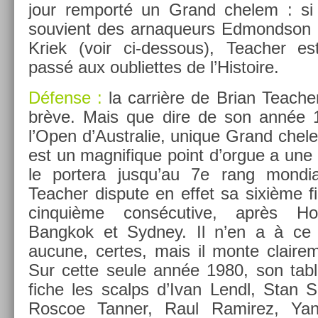
jour re­mporté un Grand chelem : si
souvient des ar­naqueurs Ed­mondson (
Kriek (voir ci-dessous), Teach­er es
passé aux oub­liet­tes de l’His­toire.
Défense :
la carrière de Brian Teach­
brève. Mais que dire de son année 1
l’Open d’Australie, uni­que Grand chel
est un mag­nifique point d’orgue a une 
le por­tera jusqu’au 7e rang mon­di­a
Teach­er dis­pute en effet sa sixième fi
cin­quiè­me con­sécutive, après H
Bangkok et Syd­ney. Il n’en a à ce 
aucune, cer­tes, mais il monte claire­
Sur cette seule année 1980, son tab­l
fiche les scalps d’Ivan Lendl, Stan Sm
Ros­coe Tann­er, Raul Ramirez, Yan