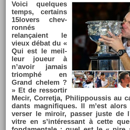
Voici quel­ques
temps, cer­tains
15lovers chev­
ronnés
relançaient le
vieux débat du «
Qui est le meil­
leur joueur à
n’avoir jamais
tri­omphé en
Grand chelem ?
» Et de re­ssor­tir
Mecir, Cor­ret­ja, Philip­pous­sis au 
dants mag­nifiques. Il m’est alors 
vers­er le miroir, pass­er juste de 
vitre en s’intéres­sant à cette que
fon­damen­tale : quel est le « pire