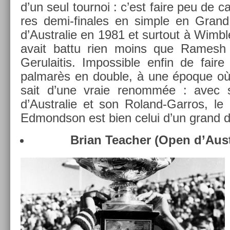
d’un seul tour­noi : c’est faire peu de 
res demi-finales en sim­ple en Gran
d’Australie en 1981 et sur­tout à Wimbl
avait battu rien moins que Ramesh 
Gerulaitis. Im­pos­sible enfin de faire
pal­marès en doub­le, à une époque où la
sait d’une vraie re­nommée : avec 
d’Australie et son Roland-Garros, le
Ed­mondson est bien celui d’un grand 
Brian Teach­er (Open d’Aust