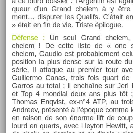
à ce lourd dos­si­er : l’Ar­gentin est éga
queur d’un Grand chelem à y être re
ment… dis­put­er les Qualifs. C’était e
» était en fin de vie. Tri­ste épilogue.
Défense :
Un seul Grand chelem, 
chelem ! De cette liste de « one
chelem, Gaudio est pro­bab­le­ment celu
posi­tion la plus dense sur la route du
série, il at­taque au pre­mi­er tour av
Guil­lermo Canas, trois fois quart de f
Garros au total ; il enchaîne sur Jeri
et Top 4 mon­di­al deux ans plus tôt 
Thomas En­qv­ist, ex-n°4 ATP, au trois
An­dreev, présenté à l’époque comme le 
en raison de son énorme lift de coup 
lourd en quarts, avec Lleyton Hewitt, 