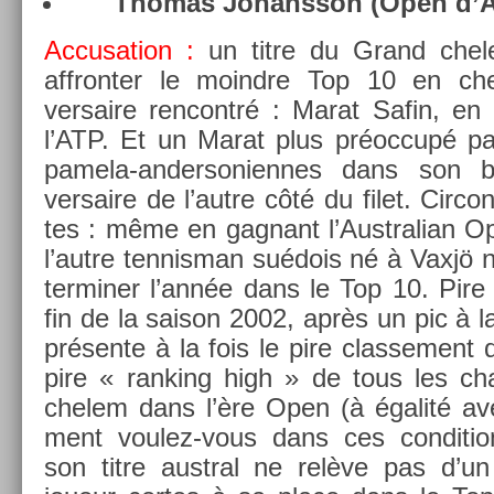
Thomas Johansson (Open d’Au
Ac­cusa­tion :
un titre du Grand chel
affront­er le moindre Top 10 en che
versaire re­ncontré : Marat Safin, en f
l’ATP. Et un Marat plus préoccupé par
pamela-andersoniennes dans son b
versaire de l’autre côté du filet. Cir­c
tes : même en gag­nant l’Australian O
l’autre ten­nisman suédois né à Vaxjö n
ter­min­er l’année dans le Top 10. Pire 
fin de la saison 2002, après un pic à la 
présente à la fois le pire clas­se­ment 
pire « rank­ing high » de tous les c
chelem dans l’ère Open (à égalité av
ment voulez-vous dans ces con­di­tion
son titre austr­al ne relève pas d’un