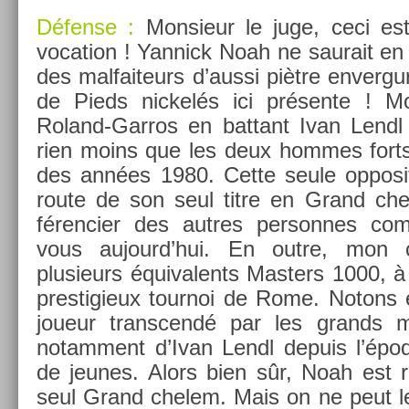
Défense :
Mon­sieur le juge, ceci e
voca­tion ! Yan­nick Noah ne saurait en 
des mal­faiteurs d’aussi piètre en­ver­gu
de Pieds nic­kelés ici présente ! M
Roland-Garros en bat­tant Ivan Lendl 
rien moins que les deux hom­mes forts 
des années 1980. Cette seule op­posi­
route de son seul titre en Grand chele
féren­ci­er des aut­res per­son­nes com
vous aujourd’hui. En outre, mon c
plusieurs équivalents Mast­ers 1000, à
pre­stigieux tour­noi de Rome. Notons 
joueur trans­cendé par les grands m
notam­ment d’Ivan Lendl de­puis l’époq
de jeunes. Alors bien sûr, Noah est 
seul Grand chelem. Mais on ne peut le