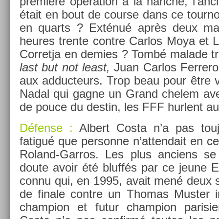
première op­éra­tion à la han­che, l’an­ci­
était en bout de co­ur­se dans ce tour­n
en quarts ? Exténué après deux mara
heures tren­te con­tre Car­los Moya et 
Cor­ret­ja en de­m­ies ? Tombé mal­ade tr
last but not least,
Juan Car­los Fer­rero
aux ad­ducteurs. Trop beau pour être vr
Nadal qui gagne un Grand chelem ave
de pouce du de­stin, les FFF hur­lent au
Défense :
Al­bert Costa n’a pas tou
fatigué que per­son­ne n’at­tendait en ce
Roland-Garros. Les plus an­ciens se
doute avoir été bluffés par ce jeune Es
con­nu qui, en 1995, avait mené deux 
de fin­ale con­tre un Thomas Must­er in­
champ­ion et futur champ­ion parisi­