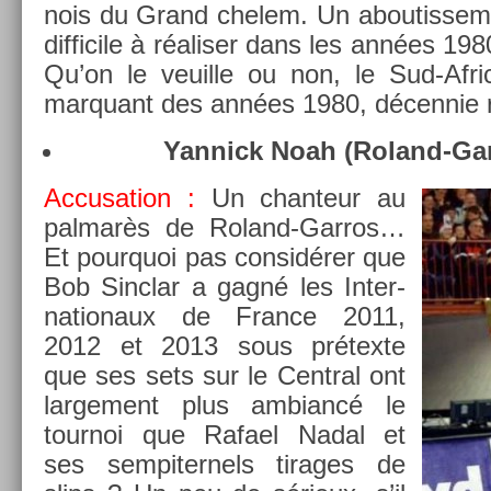
nois du Grand chelem. Un ab­outis­se­me
dif­ficile à réalis­er dans les années 19
Qu’on le veuil­le ou non, le Sud-Afri
mar­quant des années 1980, décen­nie re
Yan­nick Noah (Roland-Ga
Ac­cusa­tion :
Un chan­teur au
pal­marès de Roland-Garros…
Et pour­quoi pas con­sidér­er que
Bob Sinclar a gagné les In­ter­
nationaux de Fran­ce 2011,
2012 et 2013 sous prétexte
que ses sets sur le Centr­al ont
lar­ge­ment plus am­biancé le
tour­noi que Rafael Nadal et
ses sem­piter­nels tirages de