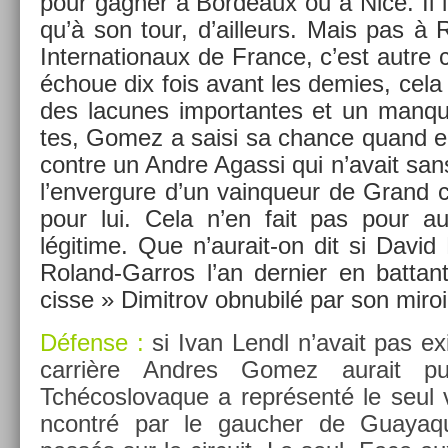
pour gagn­er à Bor­deaux ou à Nice. Il l
qu’à son tour, d’ail­leurs. Mais pas à
In­ter­nationaux de Fran­ce, c’est autr
échoue dix fois avant les de­m­ies, cela 
des lacunes im­por­tantes et un man­qu
tes, Gomez a saisi sa chan­ce quand el
con­tre un Andre Agas­si qui n’avait sa
l’en­vergure d’un vain­queur de Grand
pour lui. Cela n’en fait pas pour au
légitime. Que n’aurait-on dit si David 
Roland-Garros l’an de­rni­er en bat­ta
cisse » Di­mit­rov ob­nubilé par son miro
Défense :
si Ivan Lendl n’avait pas exis
carrière An­dres Gomez aurait 
Tchécos­lovaque a représenté le seul 
ncontré par le gauch­er de Guayaqu