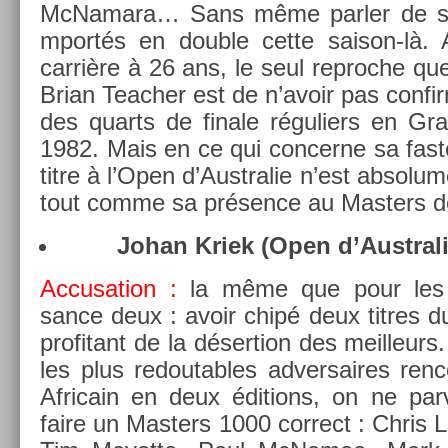
McNamara… Sans même parl­er de ses 
mportés en doub­le cette saison-là.
carrière à 26 ans, le seul re­proc­he que
Brian Teach­er est de n’avoir pas con­fi
des quarts de fin­ale réguli­ers en G
1982. Mais en ce qui con­cer­ne sa fas
titre à l’Open d’Australie n’est ab­sol
tout comme sa présence au Mast­ers de
Johan Kriek (Open d’Australi
Ac­cusa­tion :
la même que pour les 
sance deux : avoir chipé deux tit­res
pro­fitant de la déser­tion des meil­leur
les plus re­dout­ables ad­versaires re­
Africain en deux édi­tions, on ne pa
faire un Mast­ers 1000 cor­rect : Chris 