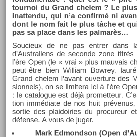
tour­noi du Grand chelem ? Le plus
in­at­tendu, qui n’a con­firmé ni avan
dont le nom fait le plus tâche et qui
pas sa place dans les pal­marès…
Soucieux de ne pas en­tr­er dans la
d’Australiens de secon­de zone titrés
l’ère Open (le « vrai » plus mauvais 
peut-être bien Wil­liam Bow­rey, lauréa
Grand chelem l’avant ouver­ture des M
sion­nels), on se li­mitera ici à l’ère O
: le cat­alogue est déjà pro­met­teur. C’
tion immédiate de nos huit prévenus,
sor­tie des plaidoi­ries du pro­cureur 
défense. A vous de juger.
Mark Ed­mondson (Open d’Aus