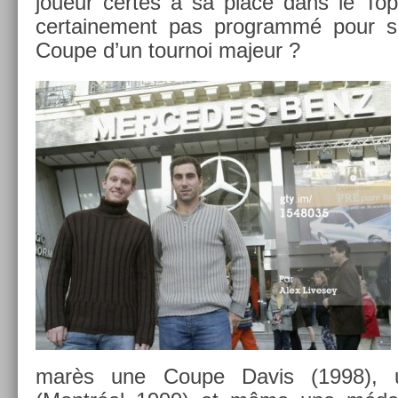
joueur cer­tes à sa place dans le Top
cer­taine­ment pas pro­grammé pour so
Coupe d’un tour­noi majeur ?
marès une Coupe Davis (1998), 