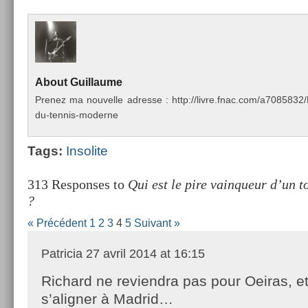
About
Guil­laume
Pre­nez ma nouvel­le ad­resse : http://livre.fnac.com/a70858
du-tennis-moderne
Tags:
In­solite
313 Responses to
Qui est le pire vainqueur d’un 
?
« Précédent
1
2
3
4
5
Suivant »
Patricia
27 avril 2014 at 16:15
Richard ne reviendra pas pour Oeiras, et
s’aligner à Madrid…