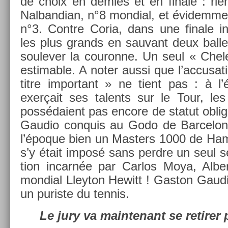
de choix en de­m­ies et en fin­ale : r
Nal­bandian, n°8 mon­di­al, et évidem­me
n°3. Con­tre Coria, dans une fin­ale in­oub
les plus grands en sauvant deux bal­le
soulev­er la co­uron­ne. Un seul « Chel
es­tim­able. A noter aussi que l’ac­cusa­
titre im­por­tant » ne tient pas : à 
exerçait ses talents sur le Tour, le
possédaient pas en­core de statut ob­liga
Gaudio con­quis au Godo de Bar­celon
l’époque bien un Mast­ers 1000 de Ham
s’y était imposé sans per­dre un seul se
tion in­carnée par Car­los Moya, Al­b
mon­di­al Lleyton Hewitt ! Gas­ton Gaud
un puris­te du ten­nis.
Le jury va main­tenant se re­tir­er