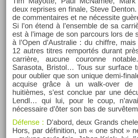
Tim Mayot­te, Paul McNamee, Mark
deux re­prises en fin­ale, Steve De­nton. 
de com­men­taires et ne néces­site guère
Si l’on étend à l’en­semble de sa carri
est à l’image de son par­cours lors de 
à l’Open d’Australie : du chiffre, mais
12 aut­res tit­res re­mportés durant p
carrière, aucune co­uron­ne not­able
Sarasota, Bris­tol… Tous sur sur­face
pour oub­li­er que son uni­que demi-fin
ac­qu­ise grâce à un walk-over de
huitièmes, s’est con­clue par une déc
Lendl… qui lui, pour le coup, n’av
néces­saire d’ôter son bas de sur­vête­m
Défense :
D’abord, deux Grands chele
Hors, par défini­tion, un « one shot » 