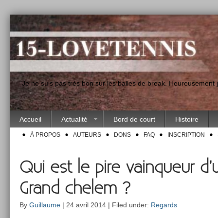
"Je ne suis pas très bon sur les balles de break. Heureusement
Accueil
Actualité
Bord de court
Histoire
À PROPOS
AUTEURS
DONS
FAQ
INSCRIPTION
Qui est le pire vainqueur d’
Grand chelem ?
By
Guillaume
| 24 avril 2014 | Filed under:
Regards