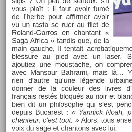
slips ? Un peu de sérieux, s’il
vous plaît : il faut avoir fumé
de l’herbe pour af­firm­er avoir
vu un rasta se ruer au filet de
Roland-Garros en chan­tant «
Saga Af­rica » tan­dis que, de la
main gauc­he, il ten­tait ac­robatique­
bles­sure au pied avec un laser. Si
ajoutiez une mous­tache, on com­prend
avec Man­sour Bah­rami, mais là… Ya
rien d’autre qu’une légende ur­bain
donn­er de la co­uleur des li­vres d’h
français restés bloqués au noir et blan
bien dit un philosop­he qui s’est penc
de­puis Bucarest :
« Yan­nick Noah, p
chan­teur, c’est tout. »
Alors, tous en­se
voix du sage et chan­tons avec lui.