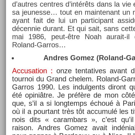
d’aut­res centres d’intérêts dans la vie e
sa jeunes­se… tout en main­tenant un ni
ayant fait de lui un par­ticipant as­s
décen­nie durant. Et qui sait, sans cett
mai 1986, peut-être Noah aurait-il
Roland-Garros…
An­dres Gomez (Roland-Ga
Ac­cusa­tion :
onze ten­tatives avant 
tour­noi du Grand chelem. Roland-Gar
Garros 1990. Les in­dul­gents di­ront
été opiniâtre. Je préfère de mon côté in
que, s’il a si longtemps échoué à Pari
où il a pour­tant très tôt ac­cumulé les t
nois dits « caram­bars », c’est qu’i
raison. An­dres Gomez avait in­déniab