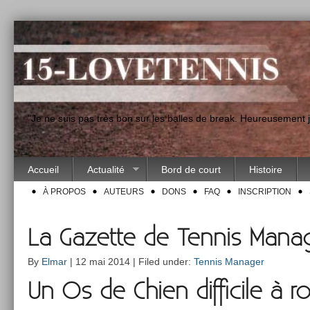
"Je ne suis pas très bon sur les balles de break. Heureusement
Accueil
Actualité
Bord de court
Histoire
À PROPOS
AUTEURS
DONS
FAQ
INSCRIPTION
La Gazette de Tennis Manag
By
Elmar
| 12 mai 2014 | Filed under:
Tennis Manager
Un Os de Chien dif­ficile à ro