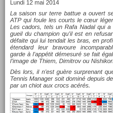
Lundi 12 mai 2014
La saison sur terre bat­tue a ouvert ses
ATP qui foule les co­urts le cœur léger
Les cadors, tels un Rafa Nadal qui a 
gueil du champ­ion qu’il est en re­fusa
défaite qui lui ten­dait les bras, en pro­f
éten­dard leur bravoure in­com­par­a
garde à l’appétit démesuré se fait égal
l’image de Thiem, Di­mit­rov ou Nis­hikor
Dès lors, il n’est guère sur­prenant qu
Ten­nis Man­ag­er soit dominé de­puis d
par un chiot aux crocs acérés.