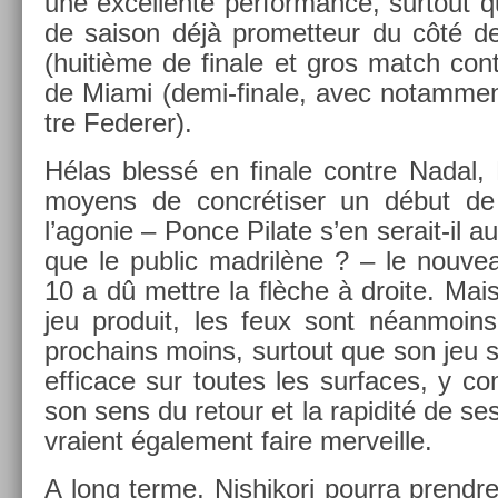
une ex­cel­lente per­for­mance, sur­tout 
de saison déjà pro­met­teur du côté d
(huitième de fin­ale et gros match con­
de Miami (demi-finale, avec notam­ment
tre Feder­er).
Hélas blessé en fin­ale con­tre Nadal,
moyens de concrétiser un début d
l’agonie – Ponce Pilate s’en serait-il a
que le pub­lic mad­rilène ? – le nouv
10 a dû mettre la flèche à droite. Mai
jeu pro­duit, les feux sont néan­moin
pro­chains moins, sur­tout que son jeu 
ef­ficace sur toutes les sur­faces, y c
son sens du re­tour et la rapidité de s
vraient égale­ment faire mer­veil­le.
A long terme, Nis­hikori pour­ra pre­nd