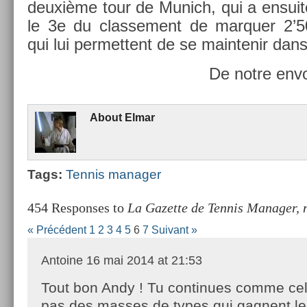
deuxième tour de Munich, qui a en­suite 
le 3e du clas­se­ment de mar­qu­er 2’
qui lui per­met­tent de se main­tenir dans
De notre envo
About
Elmar
Tags:
Ten­nis man­ag­er
454 Responses to
La Gazette de Tennis Manager, 
« Précédent
1
2
3
4
5
6
7
Suivant »
Antoine
16 mai 2014 at 21:53
Tout bon Andy ! Tu continues comme celà
pas des masses de types qui gagnent le