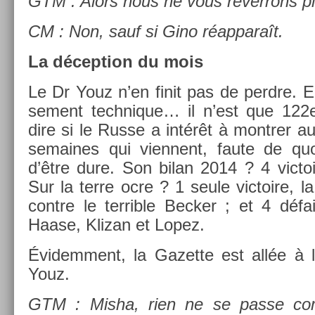
GTM : Alors nous ne vous re­ver­rons pl
CM : Non, sauf si Gino réap­paraît.
La décep­tion du mois
Le Dr Youz n’en finit pas de per­dre. E
se­ment tech­nique… il n’est que 122
dire si le Russe a intérêt à montr­er a
semaines qui vien­nent, faute de quoi
d’être dure. Son bilan 2014 ? 4 vic­toi
Sur la terre ocre ? 1 seule vic­toire, 
con­tre le ter­rible Be­ck­er ; et 4 défa
Haase, Klizan et Lopez.
Évidem­ment, la Gazet­te est allée à 
Youz.
GTM : Misha, rien ne se passe co