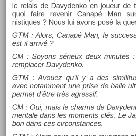
le re­lais de Davyden­ko en joueur de t
quoi faire re­venir Canapé Man su
nistiques ? Nous lui avons posé la ques
GTM : Alors, Canapé Man, le suc­ces­
est-il arrivé ?
CM : Soyons sérieux deux minutes : 
re­mplac­er Davyden­ko.
GTM : Avouez qu’il y a des similitu
avec notam­ment une prise de balle ult
per­met d’être très ag­ressif.
CM : Oui, mais le char­me de Davyden­ko,
men­tale dans les moments-clés. Le Ja
bon dans ces cir­constan­ces.