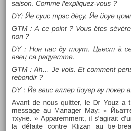
saison. Comme l’expliquez-vous ?
DY: Йе суис трэс дёçу. Йе йоуе цом
GTM : A ce point ? Vous êtes sévèr
non ?
DY : Нон пас ду тоут. Цьест à с
авец са раqуетте.
GTM : Ah… Je vois. Et com­ment pens
re­bon­dir ?
DY : Йе ваис аллер йоуер ау покер 
Avant de nous quitt­er, le Dr Youz a t
mes­sage au Man­ag­er May: « Йьат
тхуне. » Ap­parem­ment, il s’agirait d’un
la défaite con­tre Klizan au tie-br