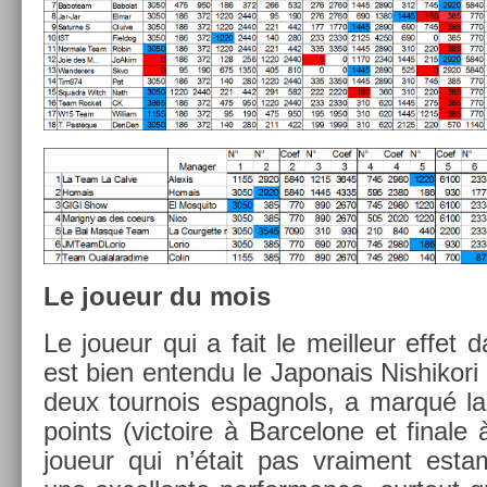
Le joueur du mois
Le joueur qui a fait le meil­leur effet
est bien en­ten­du le Japonais Nis­hikori
deux tour­nois es­pagnols, a marqué la
points (vic­toire à Bar­celone et fin­ale
joueur qui n’était pas vrai­ment es­tampi