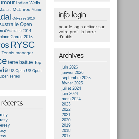
umour
Indian Wells
McEnroe
Masters
Monte-
info login
dal
Odyssée 2010
ustralie
Open
pour le login activer sur
n d'Australie 2014
votre profil la barre
d'outils
oland-Garros 2015
RYSC
ros
s
Tennis manager
Archives
ce
terre battue
Top
juin 2026
vie
US Open
US Open
janvier 2026
Open series
septembre 2025
février 2025
juillet 2024
juin 2024
mars 2024
récents
2023
2022
resy
2021
resy
2020
Heresy
2019
resy
2018
resy
2017