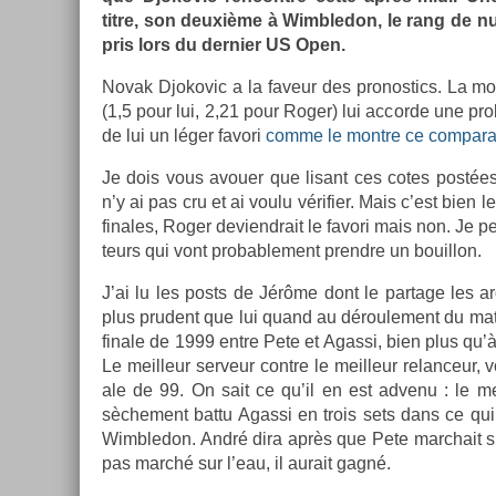
titre, son deuxième à Wimbledon, le rang de nu
pris lors du de­rni­er US Open.
Novak Djokovic a la faveur des pro­nos­tics. La m
(1,5 pour lui, 2,21 pour Roger) lui ac­corde une pro­
de lui un léger favori
comme le montre ce com­para
Je dois vous avou­er que li­sant ces cotes postées 
n’y ai pas cru et ai voulu vérifi­er. Mais c’est bien 
finales, Roger de­viendrait le favori mais non. Je pe
teurs qui vont pro­bab­le­ment pre­ndre un bouil­lon.
J’ai lu les posts de Jérôme dont le par­tage les 
plus prudent que lui quand au déroule­ment du mat
fin­ale de 1999 entre Pete et Agas­si, bien plus qu’
Le meil­leur ser­veur con­tre le meil­leur re­lan­ceur,
ale de 99. On sait ce qu’il en est ad­venu : le m
sèche­ment battu Agas­si en trois sets dans ce qui
Wimbledon. André dira après que Pete marchait su
pas marché sur l’eau, il aurait gagné.