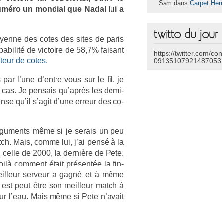
Sam dans
Carpet Her
méro un mon­di­al que Nadal lui a
twitto du jour
oyen­ne des cotes des sites de paris
babilité de vic­toire de 58,7% faisant
https://twitter.com/co
teur de cotes
.
09135107921487053
par l’une d’entre vous sur le fil, je
le cas. Je pen­sais qu’après les demi-
nse qu’il s’agit d’une er­reur des co­
ar­gu­ments même si je serais un peu
ch. Mais, comme lui, j’ai pensé à la
à celle de 2000, la dernière de Pete.
 voilà com­ment était présentée la fin­
eil­leur ser­veur a gagné et à même
 est peut être son meil­leur match à
r l’eau. Mais même si Pete n’avait