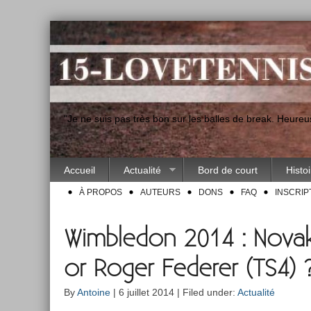
"Je ne suis pas très bon sur les balles de break. Heur
Accueil
Actualité
Bord de court
Histo
À PROPOS
AUTEURS
DONS
FAQ
INSCRIP
Wimbledon 2014 : Novak
or Roger Federer (TS4) 
By
Antoine
| 6 juillet 2014 | Filed under:
Actualité