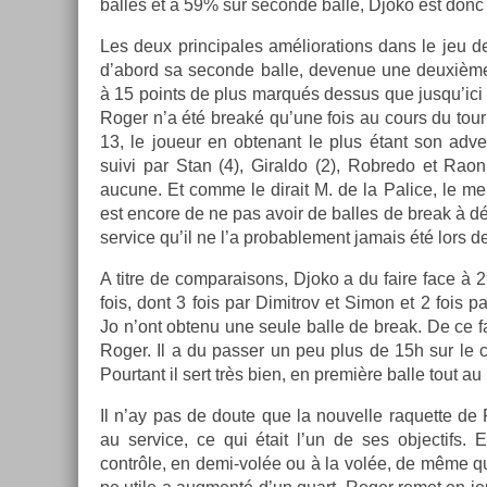
bal­les et à 59% sur secon­de balle, Djoko est don
Les deux prin­cipales améliora­tions dans le jeu de
d’abord sa secon­de balle, de­venue une deuxièm
à 15 points de plus marqués de­ssus que jusqu’ici 
Roger n’a été breaké qu’une fois au cours du tour­
13, le joueur en ob­tenant le plus étant son ad­vers
suivi par Stan (4), Giral­do (2), Rob­redo et Raon
aucune. Et comme le di­rait M. de la Palice, le m
est en­core de ne pas avoir de bal­les de break à 
ser­vice qu’il ne l’a pro­bab­le­ment jamais été lors 
A titre de com­paraisons, Djoko a du faire face à 2
fois, dont 3 fois par Di­mit­rov et Simon et 2 fois 
Jo n’ont ob­tenu une seule balle de break. De ce fai
Roger. Il a du pass­er un peu plus de 15h sur le 
Pour­tant il sert très bien, en première balle tout au
Il n’ay pas de doute que la nouvel­le raquet­te de 
au ser­vice, ce qui était l’un de ses ob­jec­tifs. 
contrôle, en demi-volée ou à la volée, de même qu’