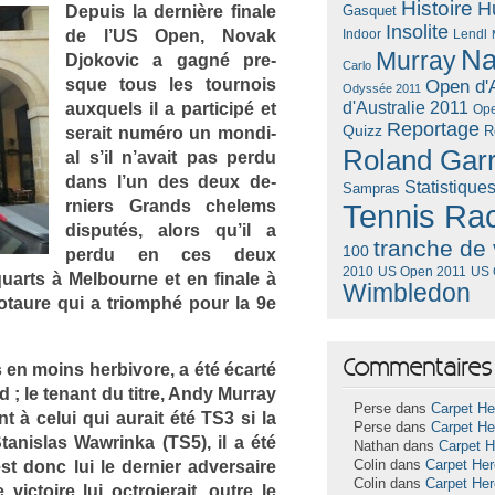
Histoire
H
De­puis la dernière fin­ale
Gasquet
Insolite
de l’US Open, Novak
Lendl
Indoor
Na
Murray
Djokovic a gagné pre­
Carlo
sque tous les tour­nois
Open d'A
Odyssée 2011
d'Australie 2011
aux­quels il a par­ticipé et
Ope
Reportage
Quizz
R
serait numéro un mon­di­
Roland Gar
al s’il n’avait pas perdu
dans l’un des deux de­
Statistique
Sampras
rni­ers Grands chelems
Tennis Ra
dis­putés, alors qu’il a
tranche de 
100
perdu en ces deux
US Open 2011
US 
2010
arts à Mel­bour­ne et en fin­ale à
Wimbledon
otaure qui a tri­omphé pour la 9e
Commentaires 
 en moins her­bivore, a été écarté
 ; le tenant du titre, Andy Mur­ray
Perse dans
Carpet He
 à celui qui aurait été TS3 si la
Perse dans
Carpet He
Stanis­las Waw­rinka (TS5), il a été
Nathan dans
Carpet 
 donc lui le de­rni­er ad­versaire
Colin dans
Carpet He
Colin dans
Carpet He
c­toire lui oc­troierait, outre le