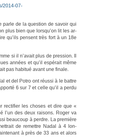
s/2014-07-
e parle de la ques­tion de savoir qui
n plus bien que lorsqu’on lit les ar­
ire qu’ils pen­sent très fort à un 18e
me si il n’avait plus de pre­ss­ion. Il
el­ques années et qu’il espérait même
vait pas habitué avant une fin­ale.
al et del Potro ont réussi à le battre
­porté 6 sur 7 et celle qu’il a perdu
r re­ctifi­er les choses et dire que «
nné l’un des deux raisons. Roger va
ussi be­aucoup à per­dre. La première
ettrait de re­mettre Nadal à 4 lon­
in­tenant à près de 33 ans et alors