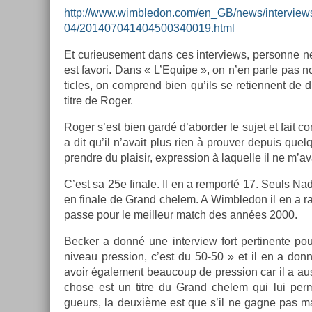
http://www.wimbledon.com/en_GB/news/interview
04/201407041404500340019.html
Et curieuse­ment dans ces in­ter­views, per­son­ne n
est favori. Dans « L’Equipe », on n’en parle pas no
ticles, on com­prend bien qu’ils se re­tien­nent de d
titre de Roger.
Roger s’est bien gardé d’abord­er le sujet et fait com
a dit qu’il n’avait plus rien à pro­uv­er de­puis qu
pre­ndre du plaisir, ex­press­ion à laquel­le il ne m’a
C’est sa 25e fin­ale. Il en a re­mporté 17. Seuls Nad
en fin­ale de Grand chelem. A Wimbledon il en a rap
passe pour le meil­leur match des années 2000.
Be­ck­er a donné une in­ter­view fort per­tinen­te pou
niveau pre­ss­ion, c’est du 50-50 » et il en a do
avoir égale­ment be­aucoup de pre­ss­ion car il a a
chose est un titre du Grand chelem qui lui per­m
gueurs, la deuxième est que s’il ne gagne pas ma