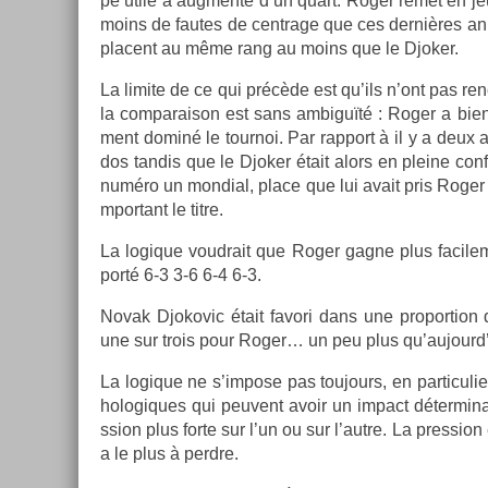
pe utile a aug­menté d’un quart. Roger remet en je
moins de fautes de centrage que ces dernières anné
pla­cent au même rang au moins que le Djok­er.
La li­mite de ce qui précède est qu’ils n’ont pas r
la com­paraison est sans am­biguïté : Roger a bie
ment dominé le tour­noi. Par rap­port à il y a deux a
dos tan­dis que le Djok­er était alors en pleine con
numéro un mon­di­al, place que lui avait pris Roger e
mpor­tant le titre.
La logique voud­rait que Roger gagne plus facile­m
porté 6-3 3-6 6-4 6-3.
Novak Djokovic était favori dans une pro­por­tion 
une sur trois pour Roger… un peu plus qu’aujourd’
La logique ne s’im­pose pas toujours, en par­ticuli­
hologiques qui peuvent avoir un im­pact déter­minan
ss­ion plus forte sur l’un ou sur l’autre. La pre­ss­io
a le plus à per­dre.