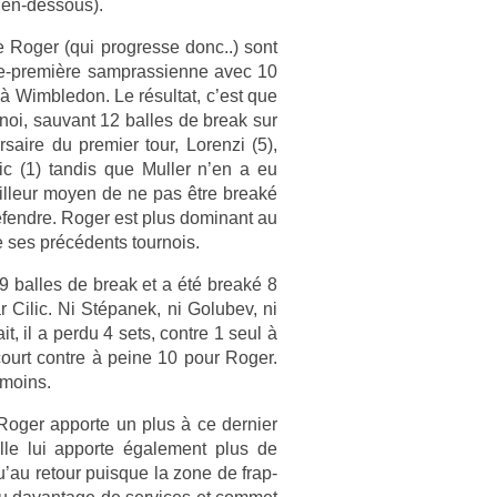
c en-dessous).
 Roger (qui pro­gres­se donc..) sont
e-première sampras­sien­ne avec 10
à Wimbledon. Le résul­tat, c’est que
noi, sauvant 12 bal­les de break sur
aire du pre­mi­er tour, Loren­zi (5),
ic (1) tan­dis que Mull­er n’en a eu
eil­leur moyen de ne pas être breaké
défendre. Roger est plus dominant au
de ses précédents tour­nois.
9 bal­les de break et a été breaké 8
par Cilic. Ni Stépanek, ni Golubev, ni
t, il a perdu 4 sets, con­tre 1 seul à
court con­tre à peine 10 pour Roger.
 moins.
Roger ap­porte un plus à ce de­rni­er
Elle lui ap­porte égale­ment plus de
au re­tour puis­que la zone de frap­