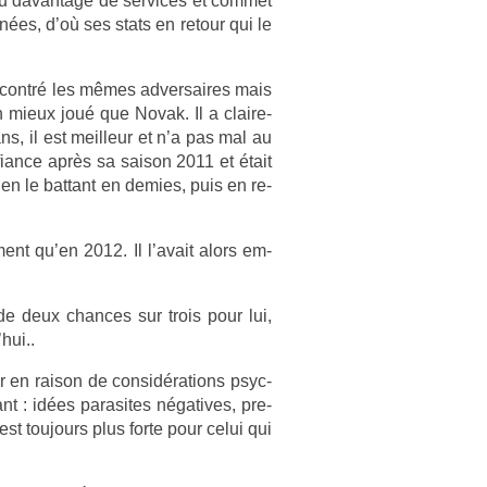
u davan­tage de ser­vices et com­met
es, d’où ses stats en re­tour qui le
e­ncontré les mêmes ad­versaires mais
n mieux joué que Novak. Il a claire­
ns, il est meil­leur et n’a pas mal au
­fian­ce après sa saison 2011 et était
n le bat­tant en de­m­ies, puis en re­
ent qu’en 2012. Il l’avait alors em­
de deux chan­ces sur trois pour lui,
hui..
er en raison de con­sidéra­tions psyc­
t : idées para­sites négatives, pre­
n est toujours plus forte pour celui qui