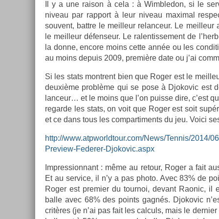
Il y a une raison à cela : à Wimbledon, si le ser
niveau par rap­port à leur niveau maxim­al re­spec­t
souvent, battre le meil­leur re­lan­ceur. Le meil­leur
le meil­leur défen­seur. Le ralen­tisse­ment de l’h
la donne, en­core moins cette année ou les con­di­t
au moins de­puis 2009, première date ou j’ai com­me
Si les stats montrent bien que Roger est le meil­leur 
deuxième problème qui se pose à Djokovic est de s
lan­ceur… et le moins que l’on puis­se dire, c’est q
re­gar­de les stats, on voit que Roger est soit supéri
et ce dans tous les com­par­ti­ments du jeu. Voici ses
http://www.atpworldtour.com/News/Tennis/2014/0
Preview-Federer-Djokovic.aspx
Im­pres­sion­nant : même au re­tour, Roger a fait a
Et au ser­vice, il n’y a pas photo. Avec 83% de p
Roger est pre­mi­er du tour­noi, de­vant Raonic, il 
balle avec 68% des points gagnés. Djokovic n’e
critères (je n’ai pas fait les cal­culs, mais le de­rn