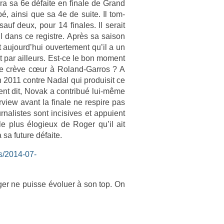
ra sa 6e défaite en fin­ale de Grand
ipé, ainsi que sa 4e de suite. Il tom­
sauf deux, pour 14 fin­ales. Il serait
dl dans ce re­gistre. Après sa saison
t aujourd’hui ouver­te­ment qu’il a un
t par ail­leurs. Est-ce le bon mo­ment
ite crève cœur à Roland-Garros ? A
n 2011 con­tre Nadal qui pro­duisit ce
ment dit, Novak a con­tribué lui-même
­view avant la fin­ale ne re­spire pas
nalis­tes sont in­cisives et ap­puient
 le plus élogieux de Roger qu’il ait
 sa fu­ture défaite.
s/2014-07-
er ne puis­se évolu­er à son top. On