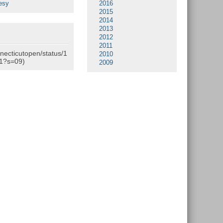
esy
2016
2015
2014
2013
2012
2011
nnecticutopen/status/1
2010
1?s=09)
2009