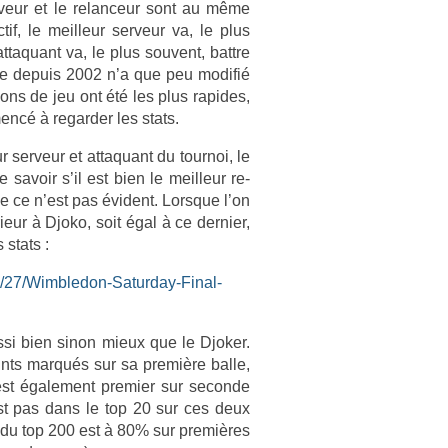
­veur et le re­lan­ceur sont au même
if, le meil­leur ser­veur va, le plus
 at­taquant va, le plus souvent, battre
erbe de­puis 2002 n’a que peu modifié
ions de jeu ont été les plus rapides,
ncé à re­gard­er les stats.
ser­veur et at­taquant du tour­noi, le
avoir s’il est bien le meil­leur re­
ue ce n’est pas évident. Lorsque l’on
eur à Djoko, soit égal à ce de­rni­er,
 stats :
6/27/Wimbledon-Saturday-Final-
ussi bien sinon mieux que le Djok­er.
oints marqués sur sa première balle,
est égale­ment pre­mi­er sur secon­de
st pas dans le top 20 sur ces deux
i­er du top 200 est à 80% sur premières