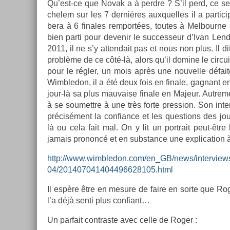
Qu’est-ce que Novak a à per­dre ? S’il perd, ce se
chelem sur les 7 dernières aux­quel­les il a par­tic
bera à 6 fin­ales re­mportées, toutes à Mel­bour­ne 
bien parti pour de­venir le suc­ces­seur d’Ivan Len
2011, il ne s’y at­tendait pas et nous non plus. Il di
problème de ce côté-là, alors qu’il domine le cir­cui
pour le régler, un mois après une nouvel­le défa
Wimbledon, il a été deux fois en fin­ale, gag­nant e
jour-là sa plus mauva­ise fin­ale en Majeur. Aut­re­
à se soumettre à une très forte pre­ss­ion. Son in­ter
précisément la con­fian­ce et les ques­tions des jour­
là ou cela fait mal. On y lit un portrait peut-être
jamais pro­noncé et en sub­stan­ce une ex­plica­tion à
http://www.wimbledon.com/en_GB/news/interview
04/201407041404496628105.html
Il espère être en mesure de faire en sorte que Rog
l’a déjà senti plus con­fiant…
Un par­fait contra­ste avec celle de Roger :