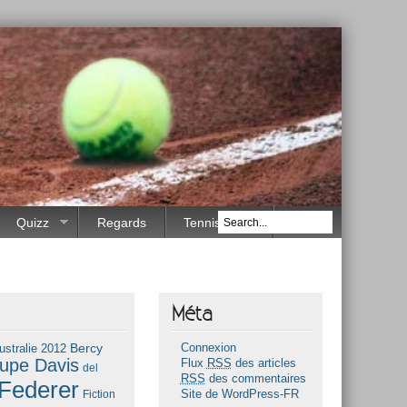
Quizz
Regards
Tennis Race
Méta
Bercy
ustralie 2012
Connexion
upe Davis
Flux
RSS
des articles
del
RSS
des commentaires
Federer
Fiction
Site de WordPress-FR