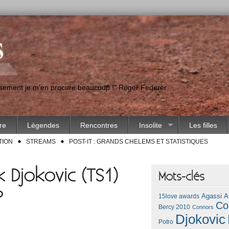
eusement je m'en procure beaucoup !" Roger Federer
ire
Légendes
Rencontres
Insolite
Les filles
TION
STREAMS
POST-IT : GRANDS CHELEMS ET STATISTIQUES
 Djokovic (TS1)
Mots-clés
?
Agassi
A
15love awards
Co
Bercy 2010
Connors
Djokovic
Potro