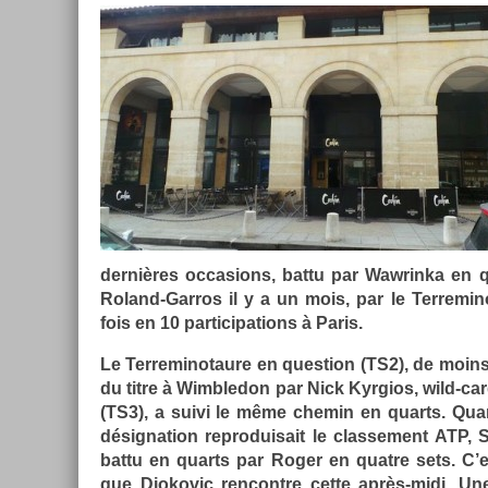
dernières oc­cas­ions, battu par Waw­rinka en qu
Roland-Garros il y a un mois, par le Ter­remin
fois en 10 par­ticipa­tions à Paris.
Le Ter­reminotaure en ques­tion (TS2), de moins
du titre à Wimbledon par Nick Kyr­gios, wild-card
(TS3), a suivi le même chemin en quarts. Quant
désig­na­tion re­produisait le clas­se­ment ATP, 
battu en quarts par Roger en quat­re sets. C’est
que Djokovic re­ncontre cette après-midi. Une vi