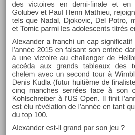
des vic­toires en demi-finale et en f
Golubev et Paul-Henri Mat­hieu, re­joig
tels que Nadal, Djokovic, Del Potro, 
et Tomic parmi les adoles­cents titrés en
Al­exand­er a franchi un cap sig­nificat
l’année 2015 en faisant son entrée da
à une vic­toire au chal­leng­er de Heilb
accéda aux grands tab­leaux des t
chelem avec un second tour à Wimbl
Denis Kudla (futur huitième de fin­alis­t
cinq man­ches serrées face à son com
Kohlschreib­er à l’US Open. Il finit l’
est élu révéla­tion de l’année en tant q
du top 100.
Al­exand­er est-il grand par son jeu ?