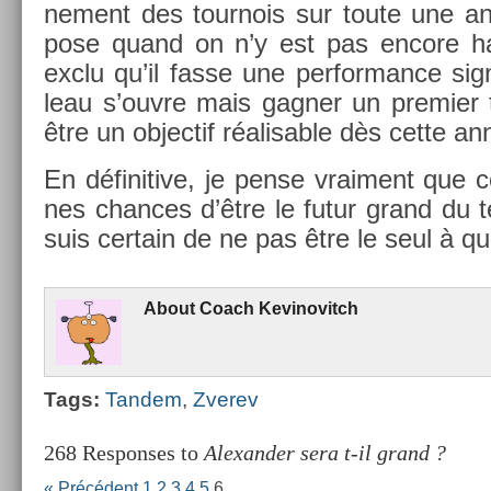
ne­ment des tour­nois sur toute une a
pose quand on n’y est pas en­core hab
exclu qu’il fasse une per­for­mance sig­n
leau s’ouvre mais gagn­er un pre­mi­er
être un ob­jec­tif réalis­able dès cette a
En définitive, je pense vrai­ment que 
nes chan­ces d’être le futur grand du ten
suis cer­tain de ne pas être le seul à qui
About
Coach Kevinovitch
Tags:
Tan­dem
,
Zverev
268 Responses to
Alexander sera t-il grand ?
« Précédent
1
2
3
4
5
6