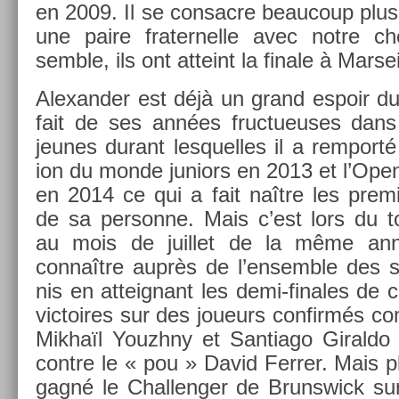
en 2009. Il se con­sac­re be­aucoup plus
une paire frater­nelle avec notre che
semble, ils ont at­teint la fin­ale à Mar­seil
Al­exand­er est déjà un grand es­poir du 
fait de ses années fruc­tueuses dans 
jeunes durant les­quel­les il a re­mport
ion du monde juniors en 2013 et l’Open 
en 2014 ce qui a fait naître les pre­mi­
de sa per­son­ne. Mais c’est lors du t
au mois de juil­let de la même anné
connaître auprès de l’en­semble des sp
nis en at­teig­nant les demi-finales de 
vic­toires sur des joueurs con­firmés
Mikhaïl Youzhny et San­tiago Giral­do a
con­tre le « pou » David Ferr­er. Mais pl
gagné le Chal­leng­er de Brunswick sur