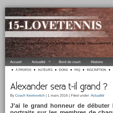
"Je ne suis pas très bon sur les balles de break. Heureusement
Accueil
Actualité
Bord de court
Histoire
À PROPOS
AUTEURS
DONS
FAQ
INSCRIPTION
Alexander sera t-il grand ?
By
Coach Kevinovitch
| 1 mars 2016 | Filed under:
Actualité
J’ai le grand hon­neur de débuter la
portraits sur les mem­bres de cha