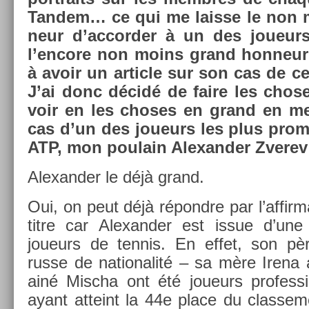
Tan­dem… ce qui me lais­se le non
neur d’ac­cord­er à un des joueu
l’en­core non moins grand hon­neur d
à avoir un ar­ticle sur son cas de ce
J’ai donc décidé de faire les chos
voir en les choses en grand en m
cas d’un des joueurs les plus pro­met
ATP, mon poulain Al­exand­er Zverev
Al­exand­er le déjà grand.
Oui, on peut déjà répondre par l’af­firm
titre car Al­exand­er est issue d’une
joueurs de ten­nis. En effet, son pèr
russe de nationalité – sa mère Irena 
ainé Mis­cha ont été joueurs pro­fes­sio
ayant at­teint la 44e place du clas­se­