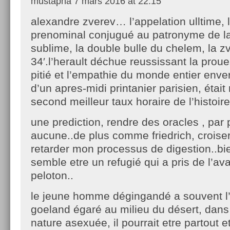
mustapha
7 mars 2016 at 22:15
alexandre zverev… l’appelation ulltime, l
prenominal conjugué au patronyme de l
sublime, la double bulle du chelem, la 
34′.l’herault déchue reussissant la proue
pitié et l’empathie du monde entier envers
d’un apres-midi printanier parisien, étai
second meilleur taux horaire de l’histoire
une prediction, rendre des oracles , par 
aucune..de plus comme friedrich, croise
retarder mon processus de digestion..bie
semble etre un refugié qui a pris de l’av
peloton..
le jeune homme dégingandé a souvent l’
goeland égaré au milieu du désert, dans
nature asexuée, il pourrait etre partout et