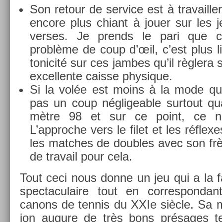
Son re­tour de ser­vice est à travaill­er
en­core plus chiant à jouer sur les j
verses. Je pre­nds le pari que 
problème de coup d’œil, c’est plus 
tonicité sur ces jam­bes qu’il règlera s
ex­cel­lente cais­se physique.
Si la volée est moins à la mode qu’a
pas un coup néglige­able sur­tout 
mètre 98 et sur ce point, ce n’e
L’approc­he vers le filet et les réflexe
les matches de doub­les avec son fr
de travail pour cela.
Tout ceci nous donne un jeu qui a la f
spec­taculaire tout en cor­res­pond
canons de ten­nis du XXIe siècle. Sa 
ion augure de très bons présages te