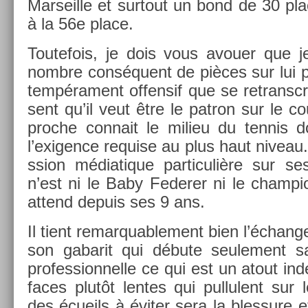
Mar­seil­le et sur­tout un bond de 30 pl
à la 56e place.
Toutefois, je dois vous avou­er que j
nombre conséquent de pièces sur lui pou
tempéra­ment of­fen­sif que se re­transc
sent qu’il veut être le pat­ron sur le c
pro­che con­nait le milieu du ten­nis
l’exig­ence re­qu­ise au plus haut niveau
ss­ion médiatique par­ticuliè­re sur se
n’est ni le Baby Feder­er ni le champ­i
at­tend de­puis ses 9 ans.
Il tient re­mar­quab­le­ment bien l’échan
son gabarit qui débute seule­ment sa
pro­fes­sion­nelle ce qui est un atout in­d
faces plutôt len­tes qui pul­lulent sur l
des écueils à éviter sera la bles­sure e