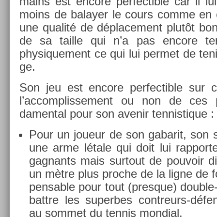
mains est en­core per­fec­tible car il l
moins de balay­er le cours comme en c
une qualité de déplace­ment plutôt bo
de sa tail­le qui n’a pas en­core ter
physique­ment ce qui lui per­met de teni
ge.
Son jeu est en­core per­fec­tible sur c
l’ac­complis­se­ment ou non de ces 
dament­al pour son avenir ten­nistique :
Pour un joueur de son gabarit, son se
une arme létale qui doit lui rap­port­
gag­nants mais sur­tout de pouvoir di
un mètre plus pro­che de la ligne de fo
pens­able pour tout (pre­sque) double
battre les super­bes contreurs-défe
au som­met du ten­nis mon­di­al.