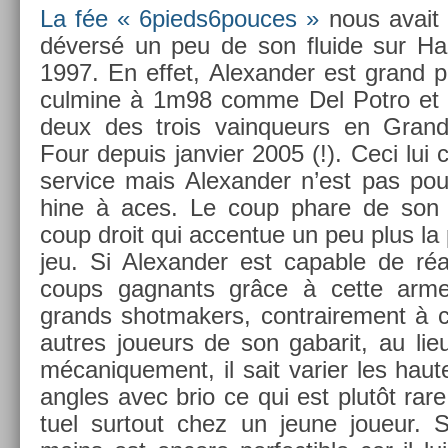
La fée « 6pieds6pouces »
nous avait 
déversé un peu de son fluide sur Ham
1997. En effet, Al­exand­er est grand par 
cul­mine à 1m98 comme Del Potro et Ci
deux des trois vain­queurs en Gran
Four de­puis jan­vi­er 2005 (!). Ceci lui
ser­vice mais Al­exand­er n’est pas p
hine à aces. Le coup phare de son j
coup droit qui ac­centue un peu plus la p
jeu. Si Al­exand­er est cap­able de réa
coups gag­nants grâce à cette ar
grands shot­mak­ers, contra­ire­ment à c
aut­res joueurs de son gabarit, au lieu
mécanique­ment, il sait vari­er les haut
an­gles avec brio ce qui est plutôt rare
tuel sur­tout chez un jeune joueur. S