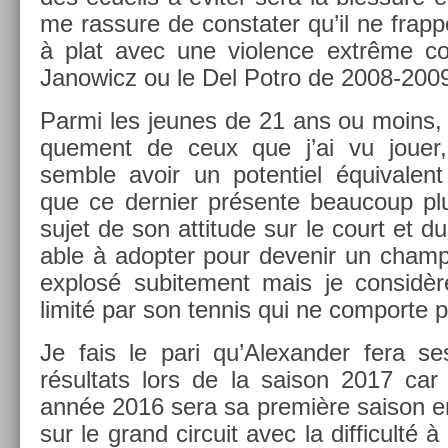
me ras­sure de con­stat­er qu’il ne frap­
à plat avec une viol­ence extrême c
Janowicz ou le Del Potro de 2008-200
Parmi les jeunes de 21 ans ou moins, p
que­ment de ceux que j’ai vu jouer,
semble avoir un poten­tiel équivalent
que ce de­rni­er présente be­aucoup pl
sujet de son at­titude sur le court et du
able à adopt­er pour de­venir un champ
ex­plosé sub­ite­ment mais je con­sidèr
limité par son ten­nis qui ne com­por­te 
Je fais le pari qu’Alexand­er fera se
résul­tats lors de la saison 2017 car 
année 2016 sera sa première saison en­t
sur le grand cir­cuit avec la dif­ficulté à