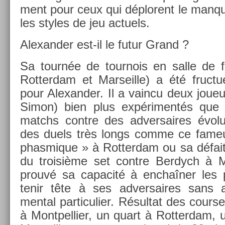
ment pour ceux qui déplorent le man­q
les styles de jeu ac­tuels.
Al­exand­er est-il le futur Grand ?
Sa tournée de tour­nois en salle de fév
Rot­terdam et Mar­seil­le) a été fruc­tue
pour Al­exand­er. Il a vain­cu deux joueu
Simon) bien plus ex­périmentés que l
matchs con­tre des ad­versaires évol
des duels très longs comme ce fameux
phas­mique » à Rot­terdam ou sa défai
du troisiè­me set con­tre Be­rdych à Mar
prouvé sa capacité à enchaîner les pa
tenir tête à ses ad­versaires sans 
ment­al par­ticuli­er. Résul­tat des co­ur­
à Montpel­li­er, un quart à Rot­terdam,