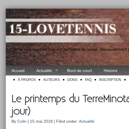
"Je ne suis pas très bon sur les balles de break. Heureusement
Accueil
Actualité
Bord de court
Histoire
À PROPOS
AUTEURS
DONS
FAQ
INSCRIPTION
Le printemps du TerreMinot
jour)
By
Colin
| 15 mai 2018 | Filed under:
Actualité