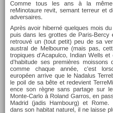
Comme tous les ans à la même 
reMinotaure revit, semant ter­reur et d
ad­versaires.
Après avoir hiberné quel­ques mois du
puis dans les grot­tes de Paris-Bercy 
retro­uvé un (tout petit) peu de sa ver­
austr­al de Mel­bour­ne (mais pas, ce
tropiques d’Acapul­co, In­dian Wells et 
d’habitude ses premières mois­sons de
comme chaque année, c’est lorsq
européen ar­rive que le Nadalus Ter­reb
le poil de sa bête et re­devient Ter­reM
ence son règne sans par­tage sur le
Monte-Carlo à Roland Gar­ros, en pas­s
Mad­rid (jadis Ham­bourg) et Rome. 
dans son habitat naturel, il ne lais­se p