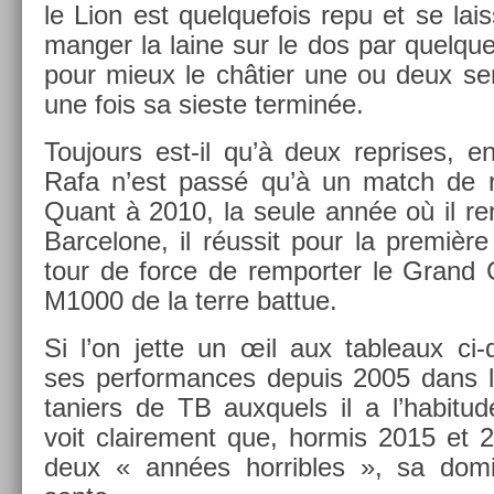
le Lion est quel­quefois repu et se lais
man­g­er la laine sur le dos par quel­que
pour mieux le châtier une ou deux sem
une fois sa sies­te ter­minée.
Toujours est-il qu’à deux re­prises, 
Rafa n’est passé qu’à un match de ré
Quant à 2010, la seule année où il ren
Bar­celone, il réussit pour la première
tour de force de re­mport­er le Grand 
M1000 de la terre bat­tue.
Si l’on jette un œil aux tab­leaux ci
ses per­for­mances de­puis 2005 dans le
tani­ers de TB aux­quels il a l’habitude
voit claire­ment que, hor­mis 2015 et 
deux « années hor­ribles », sa domin