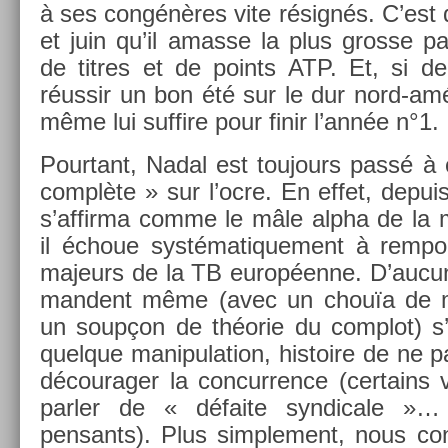
à ses congénères vite résignés. C’est d’a
et juin qu’il amas­se la plus gros­se p
de tit­res et de points ATP. Et, si de 
réussir un bon été sur le dur nord-amér
même lui suf­fire pour finir l’année n°1.
Pour­tant, Nadal est toujours passé à c
complète » sur l’ocre. En effet, de­pui
s’af­firma comme le mâle alpha de la m
il échoue systématique­ment à re­mport
majeurs de la TB européenne. D’aucuns
man­dent même (avec un chouïa de ma
un soupçon de théorie du com­plot) s’i
quel­que man­ipula­tion, his­toire de ne 
décourag­er la con­curr­ence (cer­tain
parl­er de « défaite syn­dicale »…
pensants). Plus simple­ment, nous con