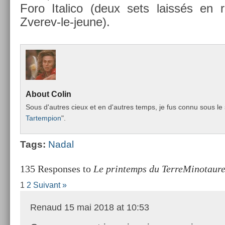
Foro Italico (deux sets laissés en r
Zverev-le-jeune).
About
Colin
Sous d'aut­res cieux et en d'aut­res temps, je fus connu sous le 
Tar­temp­ion
".
Tags:
Nadal
135 Responses to
Le printemps du TerreMinotaure
1
2
Suivant »
Renaud
15 mai 2018 at 10:53