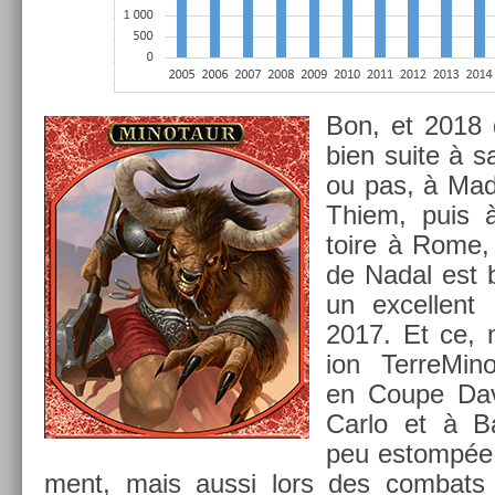
Bon, et 2018 
bien suite à sa
ou pas, à Mad
Thiem, puis à
toire à Rome,
de Nadal est b
un ex­cel­len
2017. Et ce, 
ion Ter­reMin
en Coupe Dav
Carlo et à Ba
peu es­tompée
ment, mais aussi lors des com­bats 