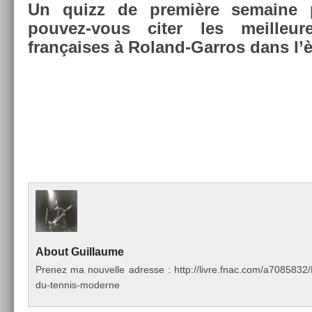
Un quizz de première semaine pa
pouvez-vous citer les meil­leure
françaises à Roland-Garros dans l’
About
Guil­laume
Pre­nez ma nouvel­le ad­resse : http://livre.fnac.com/a70858
du-tennis-moderne