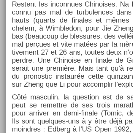
Re­stent les in­con­nues Chinoises. Na 
connu pas mal de tur­bul­ences dans 
hauts (quarts de fin­ales et mêmes 
chelem, à Wimbledon, pour Jie Zheng)
bas (be­aucoup de bles­sures, des velléi
mal perçues et vite matées par la mère 
tive­ment 27 et 26 ans, toutes deux n’
per­dre. Une Chino­ise en fin­ale de
serait une première. Mais tant qu’à re­sp
du pro­nos­tic in­staur­ée cette quin­za
sur Zheng que Li pour ac­complir l’explo
Côté mas­culin, la ques­tion est de sa
peut se re­mettre de ses trois marat
pour ar­riv­er en demi-finale (Tomic, d
Ils sont quelques-uns à y être déjà pa
moindres : Ed­berg à l’US Open 1992, 