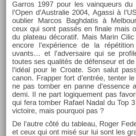
Garros 1997 pour les vain­queurs du 
l’Open d’Australie 2004, Agas­si à l’
oub­li­er Mar­cos Baghdatis à Mel­bo
ceux qui sont passés en fin­ale mais on
du plateau décoratif. Mais Marin Cilic
en­core l’expéri­ence de la répéti­ti
uvants… et l’ad­versaire qui se pro­fi
toutes ses qualités de défen­seur et de 
l’idéal pour le Croate. Son salut pas
canon. Frapp­er fort d’entrée, tent­er
ne pas tomb­er en panne d’ess­ence a
demi. Il ne part logique­ment pas favori
qui fera tomb­er Rafael Nadal du Top 3 
vic­toire, mais pour­quoi pas ?
De l’autre côté du tab­leau, Roger Feder
et ceux qui ont misé sur lui sont les g