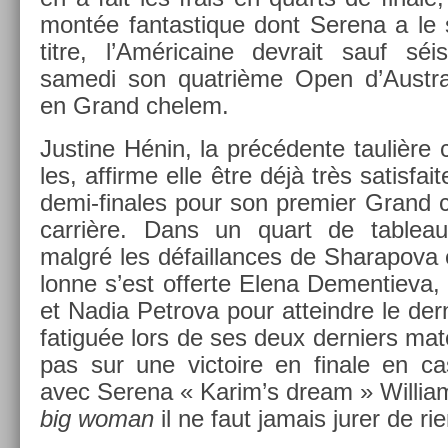
montée fan­tastique dont Serena a le s
titre, l’Américaine de­vrait sauf séi
samedi son quat­rième Open d’Austra
en Grand chelem.
Just­ine Hénin, la précédente taulière 
les, af­firme elle être déjà très satis­fai
demi-finales pour son pre­mi­er Grand
carrière. Dans un quart de tab­leau d
malgré les défail­lances de Sharapova et
lonne s’est of­fer­te Elena De­men­tiev
et Nadia Pet­rova pour at­teindre le de­r
fatiguée lors de ses deux de­rni­ers mat
pas sur une vic­toire en fin­ale en cas
avec Serena « Karim’s dream » Wil­li
big woman
il ne faut jamais jurer de rie