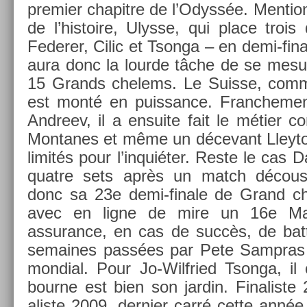
pre­mi­er chapit­re de l’Odyssée. Men­ti
de l’his­toire, Ulys­se, qui place troi
Feder­er, Cilic et Tson­ga – en demi-fin
aura donc la lour­de tâche de se mesu
15 Grands chelems. Le Suis­se, comm
est monté en puis­sance. Franche­ment
An­dreev, il a en­suite fait le métier co
Mon­tanes et même un décevant Lleyton
limités pour l’inquiéter. Reste le cas 
quat­re sets après un match décousu
donc sa 23e demi-finale de Grand ch
avec en ligne de mire un 16e Maj
assurance, en cas de succès, de batt
semaines passées par Pete Sampras 
mon­di­al. Pour Jo-Wilfried Tson­ga, il
bour­ne est bien son jar­din. Fin­alis­te
alis­te 2009, de­rni­er carré cette ann