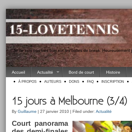
"Je ne suis pas très bon sur les balles de break. Heureusement
Accueil
Actualité
Bord de court
Histoire
À PROPOS
AUTEURS
DONS
FAQ
INSCRIPTION
15 jours à Melbourne (3/4)
By
Guillaume
| 27 janvier 2010 | Filed under:
Actualité
Court panorama
des demi-finales