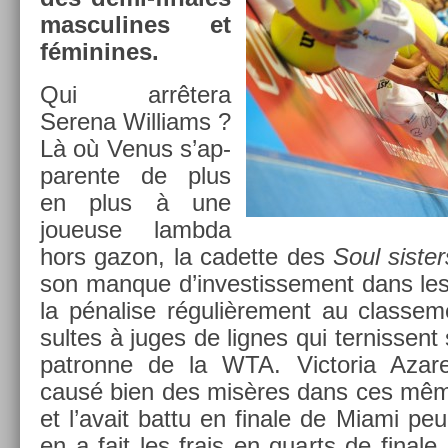
mas­culines et
féminines.
Qui arrêtera
Serena Wil­liams ?
Là où Venus s’ap­
paren­te de plus
en plus à une
joueuse lambda
hors gazon, la cadet­te des
Soul sist­er
son man­que d’in­vestis­se­ment dans les 
la pénal­ise réguliè­re­ment au clas­se­
sul­tes à juges de lig­nes qui ter­nissen
pat­ronne de la WTA. Vic­toria Azaren
causé bien des misères dans ces mêm
et l’avait battu en fin­ale de Miami p
en a fait les frais en quarts de fin­ale,