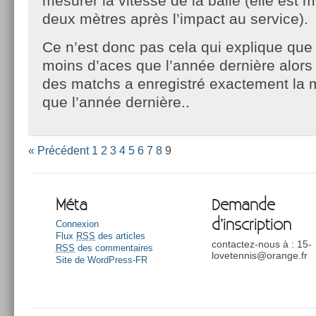
mesurer la vitesse de la balle (elle est 
deux mètres après l’impact au service).
Ce n’est donc pas cela qui explique que
moins d’aces que l’année dernière alor
des matchs a enregistré exactement la
que l’année dernière..
« Précédent
1
2
3
4
5
6
7
8
9
Méta
Demande
d’inscription
Connexion
Flux
RSS
des articles
contactez-nous à : 15-
RSS
des commentaires
lovetennis@orange.fr
Site de WordPress-FR