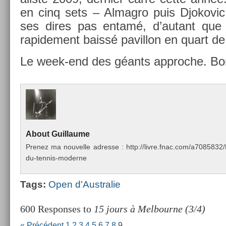
en cinq sets – Al­mag­ro puis Djokovic
ses dires pas entamé, d’autant que
rapide­ment baissé pavil­lon en quart de f
Le week-end des géants approc­he. Bo
About
Guil­laume
Pre­nez ma nouvel­le ad­resse : http://livre.fnac.com/a70858
du-tennis-moderne
Tags:
Open d'Australie
600 Responses to
15 jours à Melbourne (3/4)
« Précédent
1
2
3
4
5
6
7
8
9