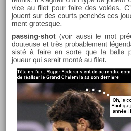
vice au filet pour faire des volées. C’
jouent sur des co­urts penchés ces joue
ment grotes­que.
passing-shot
(voir aussi le mot pré
douteuse et très pro­bab­le­ment légen­d
s­isté à faire en sorte que la balle 
joueur qui serait monté au filet.