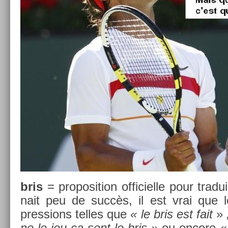
bris
= pro­posi­tion of­ficiel­le pour trad
nait peu de succès, il est vrai que le
press­ions tel­les que
« le bris est fait
»
ne le jeu ça sent le bris »
ou en­core
«