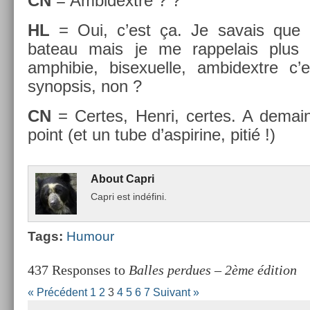
CN
= Am­bidextre ? ?
HL
= Oui, c’est ça. Je savais que 
bateau mais je me rap­pelais plus 
amphibie, bi­sexuel­le, am­bidextre c
syn­op­sis, non ?
CN
= Cer­tes, Henri, cer­tes. A de­ma
point (et un tube d’as­pirine, pitié !)
About
Capri
Capri est indéfini.
Tags:
Humour
437 Responses to
Balles perdues – 2ème édition
« Précédent
1
2
3
4
5
6
7
Suivant »