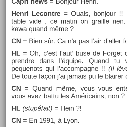
Capri news
= Bon­jour Henri.
Henri Lecontre
= Ouais, bon­jour !! B
table vide , ce matin on grail­le rie
kawa quand même ?
CN
= Bien sûr. Ca n’a pas l’air d’aller fo
HL
= Oh, c’est l’aut’ buse de For­get
pre­ndre dans l’équipe. Quand tu
péquenots qui l’ac­compag­ne !!
(Il lè
De toute façon j’ai jamais pu le blair­er c
CN
= Quand même, vous vous en­ten
vous avez battu les Américains, non ?
HL
(stupéfait)
= Hein ?!
CN
= En 1991, à Lyon.