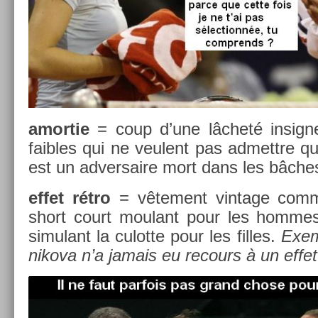
amor­tie
= coup d’une lâcheté in­sig­n
faib­les qui ne veulent pas ad­mettre q
est un ad­versaire mort dans les bâche
effet rétro
= vête­ment vin­tage comm
short court moulant pour les hom­mes
simulant la culot­te pour les fil­les.
Ex­e
nikova n’a jamais eu re­cours à un effet