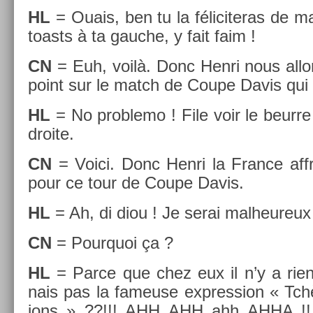
HL
= Ouais, ben tu la féliciteras de ma
toasts à ta gauc­he, y fait faim !
CN
= Euh, voilà. Donc Henri nous al­lon
point sur le match de Coupe Davis qui 
HL
= No pro­blemo ! File voir le be­ur­re 
droite.
CN
= Voici. Donc Henri la Fran­ce aff
pour ce tour de Coupe Davis.
HL
= Ah, di diou ! Je serai mal­heureu
CN
= Pour­quoi ça ?
HL
= Parce que chez eux il n’y a rien 
nais pas la fameuse ex­press­ion « Tch
ions » ??!!! AHH AHH ahh AHHA !!