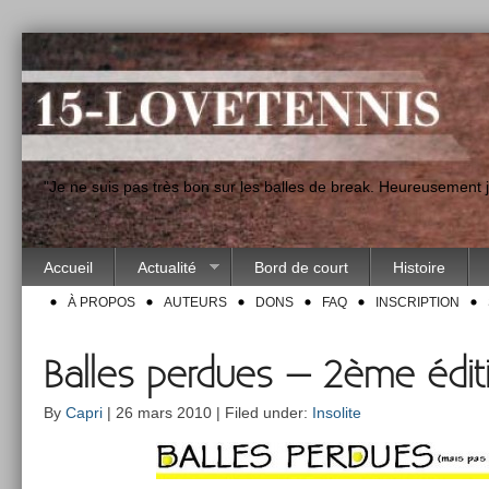
"Je ne suis pas très bon sur les balles de break. Heureusement
Accueil
Actualité
Bord de court
Histoire
À PROPOS
AUTEURS
DONS
FAQ
INSCRIPTION
Balles perdues – 2ème édit
By
Capri
| 26 mars 2010 | Filed under:
Insolite