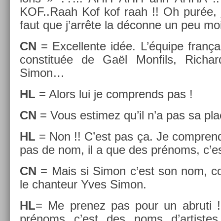
KOF..Raah Kof kof raah !! Oh purée, j’ai 
faut que j’arrête la déconne un peu moi
CN
= Ex­cel­lente idée. L’équipe franç
con­stituée de Gaël Mon­fils, Ric­har
Simon…
HL
= Alors lui je com­prends pas !
CN
= Vous es­timez qu’il n’a pas sa pl
HL
= Non !! C’est pas ça. Je com­prends
pas de nom, il a que des prénoms, c’est
CN
= Mais si Simon c’est son nom, c
le chan­teur Yves Simon.
HL
= Me pre­nez pas pour un ab­ruti 
prénoms c’est des noms d’ar­tist