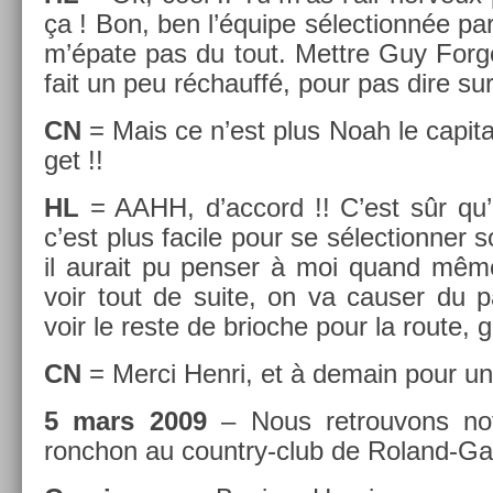
ça ! Bon, ben l’équipe sélec­tionnée pa
m’épate pas du tout. Mettre Guy For­g
fait un peu réchauffé, pour pas dire sur­
CN
= Mais ce n’est plus Noah le capita
get !!
HL
= AAHH, d’ac­cord !! C’est sûr qu’
c’est plus facile pour se sélec­tionn­er 
il aurait pu pens­er à moi quand même
voir tout de suite, on va caus­er du pa
voir le reste de brioc­he pour la route, 
CN
= Merci Henri, et à de­main pour u
5 mars 2009
– Nous retro­uvons notre
ronchon au country-club de Roland-Ga