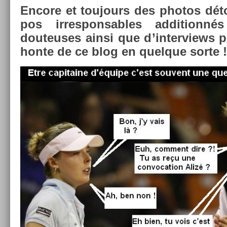
En­core et toujours des photos dét
pos ir­res­pons­ables ad­ditionné
douteuses ainsi que d’in­terviews p
honte de ce blog en quel­que sorte !