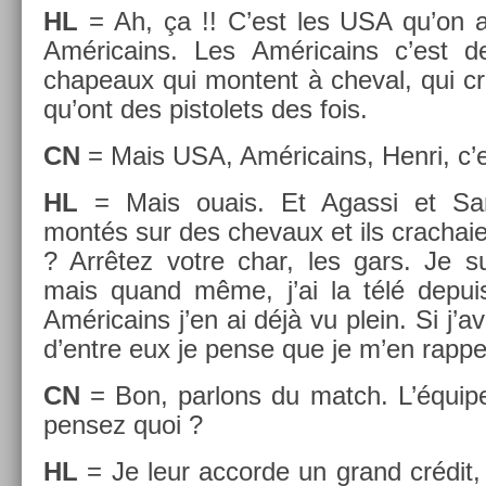
HL
= Ah, ça !! C’est les USA qu’on av
Américains. Les Américains c’est 
chapeaux qui mon­tent à chev­al, qui cr
qu’ont des pis­tolets des fois.
CN
= Mais USA, Américains, Henri, c’es
HL
= Mais ouais. Et Agas­si et Sam
montés sur des chevaux et ils crac­haien
? Arrêtez votre char, les gars. Je s
mais quand même, j’ai la télé de­puis
Américains j’en ai déjà vu plein. Si j’av
d’entre eux je pense que je m’en rap­pel
CN
= Bon, par­lons du match. L’équi
pen­sez quoi ?
HL
= Je leur ac­corde un grand crédit, s