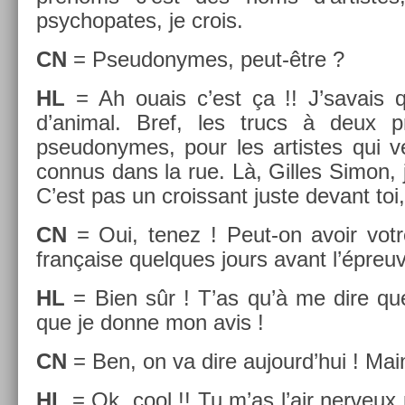
psyc­hopates, je crois.
CN
= Pseudonymes, peut-être ?
HL
= Ah ouais c’est ça !! J’savais 
d’anim­al. Bref, les trucs à deux 
pseudonymes, pour les ar­tistes qui v
con­nus dans la rue. Là, Gil­les Simon, 
C’est pas un crois­sant juste de­vant toi,
CN
= Oui, tenez ! Peut-on avoir votr
française quel­ques jours avant l’épreu
HL
= Bien sûr ! T’as qu’à me dire quel
que je donne mon avis !
CN
= Ben, on va dire aujourd’hui ! Main
HL
= Ok, cool !! Tu m’as l’air ner­veux 