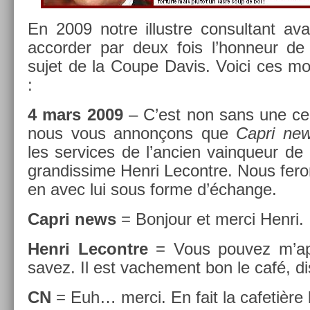
En 2009 notre il­lustre con­sul­tant av
ac­cord­er par deux fois l’hon­neur de 
sujet de la Coupe Davis. Voici ces mo­m
:
4 mars 2009
– C’est non sans une cer
nous vous annonçons que
Capri ne
les ser­vices de l’an­ci­en vain­queur d
gran­dissime Henri Lecontre. Nous feron
en avec lui sous forme d’échan­ge.
Capri news
= Bon­jour et merci Henri.
Henri Lecontre
= Vous pouvez m’ap­
savez. Il est vac­he­ment bon le café, d
CN
= Euh… merci. En fait la cafetiè­re l