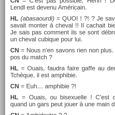
CN
= C’est pas pos­sible, Henri ! D
Lendl est de­venu Américain.
HL
(ab­asaour­di)
= QUOI ! ?! ? Je sav
savait mont­er à chev­al !! Il cac­hait bi
Je sais pas com­ment ils se sont débrou
un chev­al cubique pour lui.
CN
= Nous n’en savons rien non plus. 
pos du match ?
HL
= Ouais, faud­ra faire gaffe au de
Tchèque, il est amphibie.
CN
= Euh… amphibie ?!
HL
= Ouais, ou bi­sexuel­le ! C’est 
quand un gars peut jouer à une main 