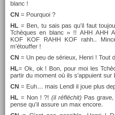
blanc !
CN
= Pour­quoi ?
HL
= Ben, tu sais pas qu’il faut toujo
Tchèques en blanc » !! AHH AHH
KOF KOF RAHH KOF rahh.. Mince, j’a
m’étouff­er !
CN
= Un peu de sérieux, Henri ! Tout
HL
= Ok, ok ! Bon, pour moi les Tchèq
par­tir du mo­ment où ils s’ap­puient sur
CN
= Euh… mais Lendl il joue plus de­
HL
= Non ! ?!
(il réfléchit)
Pas grave, fa
pense qu’il as­sure un max en­core.