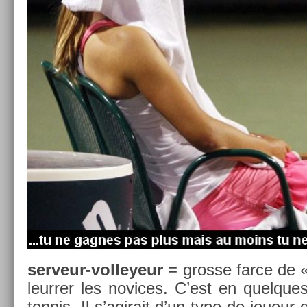
serveur-volleyeur
= gros­se farce de 
leurr­er les novices. C’est en quel­que
ten­nis. Il s’agirait d’un type de joueur q