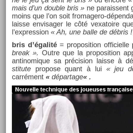
mais d’un doub­le bris »
ne para­is­sent
moins que l’on soit fromagero-dépenda
lais­se en­visag­er le côté vexatoire que
l’express­ion
« Ah, une balle de débris !
bris d’égalité
= pro­posi­tion of­ficiel­
break ».
Outre que la pro­posi­tion ap­
anti­nomique sa précis­ion lais­se à dé
stitute
pro­pose quant à lui
« jeu d
carrément
«
dépar­tage
« .