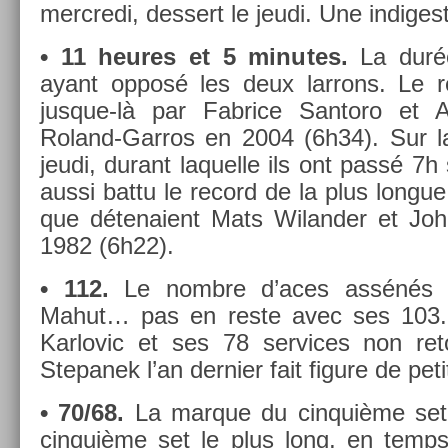
mercredi, de­ssert le jeudi. Une in­diges­
• 11 heures et 5 minutes.
La duré
ayant opposé les deux lar­rons. Le re
jusque-là par Fab­rice San­toro et 
Roland-Garros en 2004 (6h34). Sur l
jeudi, durant laquel­le ils ont passé 7h 
aussi battu le re­cord de la plus lon­g
que détenaient Mats Wiland­er et Joh
1982 (6h22).
• 112.
Le nombre d’aces assénés 
Mahut… pas en reste avec ses 103. 
Kar­lovic et ses 78 ser­vices non re
Stepanek l’an de­rni­er fait figure de peti
• 70/68.
La mar­que du cin­quiè­me set 
cin­quiè­me set le plus long, en tem