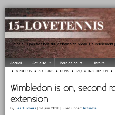
"Je ne suis pas très bon sur les balles de break. Heureusement
Accueil
Actualité
Bord de court
Histoire
À PROPOS
AUTEURS
DONS
FAQ
INSCRIPTION
Wimbledon is on, second r
extension
By
Les 15lovers
| 24 juin 2010 | Filed under:
Actualité