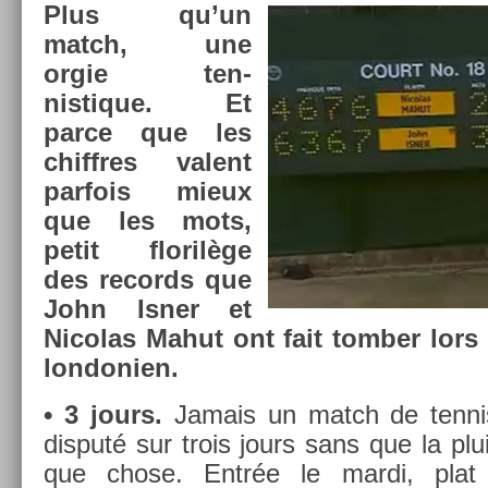
Plus qu’un
match, une
orgie ten­
nistique. Et
parce que les
chiffres valent
par­fois mieux
que les mots,
petit florilège
des re­cords que
John Isner et
Nicolas Mahut ont fait tomb­er lors
lon­doni­en.
• 3 jours.
Jamais un match de ten­nis o
dis­puté sur trois jours sans que la plu
que chose. Entrée le mardi, plat 