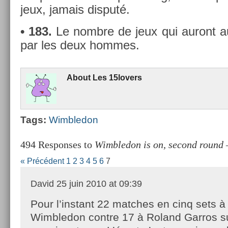
jeux, jamais dis­puté.
• 183.
Le nombre de jeux qui auront au 
par les deux hom­mes.
About
Les 15lovers
Tags:
Wimbledon
494 Responses to
Wimbledon is on, second round 
« Précédent
1
2
3
4
5
6
7
David
25 juin 2010 at 09:39
Pour l’instant 22 matches en cinq sets à
Wimbledon contre 17 à Roland Garros su