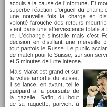
ac­quis à la cause de l’in­fortuné. Et mo
super­be réac­tion d’or­gueil du champ­
une nouvel­le fois la char­ge en dis
volonté farouc­he des re­tours meurtri­
vient dans une ef­fervesc­ence totale à 5
re. L’échan­ge s’instal­le mais c’est F
décis­ion en dis­til­lant une mer­veil­le d
tout pan­tois le Russe. Le pub­lic accl
de match pour le Suis­se, sur son ser­v
et 5 minutes de lutte in­ten­se.
Mais Marat est grand et sur
la volée amor­tie du suis­se,
il se lance, en avant, tel le
guépard à la pour­suite de
la gazel­le. Safin, du bout
de sa raquet­te, par­vient à