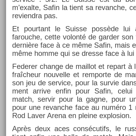
m’exal­te, Safin la tient sa re­vanche, c
re­viendra pas.
Et pour­tant le Suis­se possède lui
farouc­he, cette volonté de gard­er son t
dernière face à ce même Safin, mais es
même homme qui se dres­se face à lui
Feder­er chan­ge de mail­lot et re­part à 
fraîcheur nouvel­le et re­mpor­te de ma
son jeu de ser­vice, pour la sur­vie da
ment ar­rive enfin pour Safin, celui 
match, ser­vir pour la gagne, pour un
pour une re­vanche face au numéro 1 m
Rod Laver Arena en pleine ex­plos­ion.
Après deux aces con­sécutifs, le ru