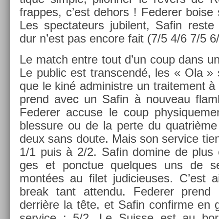
frap­pes, c’est de­hors ! Feder­er boise so
Les spec­tateurs jubilent, Safin reste 
dur n’est pas en­core fait (7/5 4/6 7/5 6/
Le match entre tout d’un coup dans une
Le pub­lic est trans­cendé, les « Ola »
que le kiné ad­ministre un traite­ment à 
prend avec un Safin à nouveau flam­b
Feder­er ac­cuse le coup physique­m
bles­sure ou de la perte du quat­rièm
deux sans doute. Mais son ser­vice tient 
1/1 puis à 2/2. Safin domine de plus 
ges et ponctue quel­ques uns de s
montées au filet judicieuses. C’est ain
break tant at­tendu. Feder­er pren
derrière la tête, et Safin con­fir­me en
ser­vice : 5/2. Le Suis­se est au bor