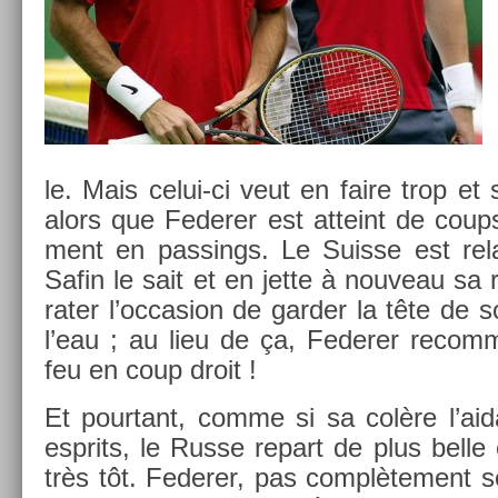
le. Mais celui-ci veut en faire trop et s
alors que Feder­er est at­teint de cou
ment en pass­ings. Le Suis­se est re­
Safin le sait et en jette à nouveau sa ra
rater l’oc­cas­ion de gard­er la tête de 
l’eau ; au lieu de ça, Feder­er re­comm
feu en coup droit !
Et pour­tant, comme si sa colère l’aida
esprits, le Russe re­part de plus belle 
très tôt. Feder­er, pas com­plète­ment se