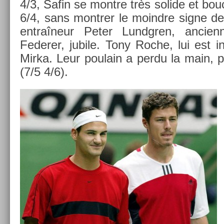
4/3, Safin se montre très sol­ide et bou
6/4, sans montr­er le moindre signe de
entraîneur Peter Lundgr­en, an­cien
Feder­er, jubile. Tony Roche, lui est i
Mirka. Leur poulain a perdu la main, 
(7/5 4/6).