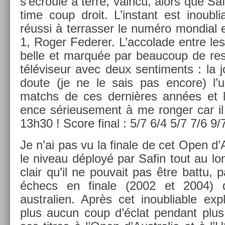
s’écroule à terre, vain­cu, alors que Saf
time coup droit. L’instant est in­oub­li
réussi à ter­rass­er le numéro mon­di­al
1, Roger Feder­er. L’ac­colade entre l
belle et marquée par be­aucoup de re­
téléviseur avec deux sen­ti­ments : la 
doute (je ne le sais pas en­core) l
matchs de ces dernières années et l
ence sérieuse­ment à me rong­er car i
13h30 ! Score final : 5/7 6/4 5/7 7/6 9/
Je n’ai pas vu la fin­ale de cet Open d
le niveau déployé par Safin tout au long
clair qu’il ne pouvait pas être battu,
échecs en fin­ale (2002 et 2004)
australi­en. Après cet in­oub­li­able ex­p
plus aucun coup d’éclat pen­dant plus