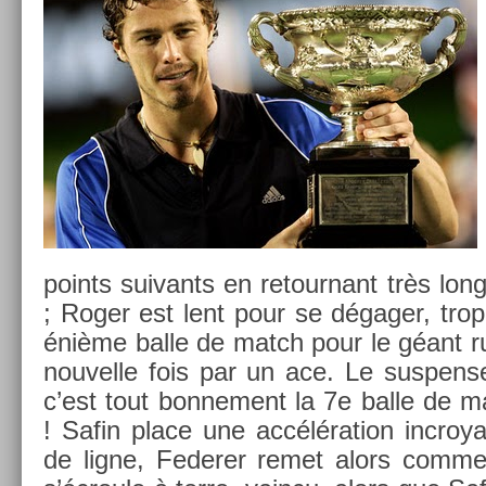
points suivants en re­tour­nant très lon
; Roger est lent pour se dégager, trop
énième balle de match pour le géant
nouvel­le fois par un ace. Le sus­pen­se
c’est tout bon­ne­ment la 7e balle de 
! Safin place une accéléra­tion in­croy­a
de ligne, Feder­er remet alors comme 