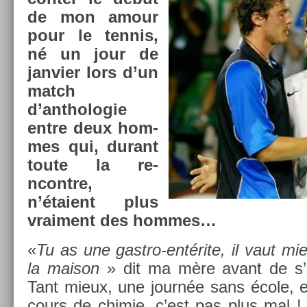
de mon amour
pour le ten­nis,
né un jour de
jan­vi­er lors d’un
match
d’anthologie
entre deux hom­
mes qui, durant
toute la re­
ncontre,
n’étaient plus
vrai­ment des hom­mes…
«
Tu as une gastro-entérite, il vaut mi
la maison
» dit ma mère avant de s’e
Tant mieux, une journée sans école, e
cours de chimie, c’est pas plus mal !