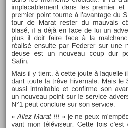
im­placab­le­ment dans les pre­mi­er et
pre­mi­er point tour­ne à l’avan­tage du Su
tour de Marat re­st­er du mauvais c
blasé, il a déjà en face de lui un ad­ve
plus il doit faire face à la mal­chan
réalisé en­suite par Feder­er sur une
deuse est un nouveau coup dur po
Safin.
Mais il y tient, à cette joute à laquel­le 
dant toute la trêve hiver­nale. Mais le 
aussi in­trait­able et con­fir­me son ava
un nouveau point sur le ser­vice ad­vers
N°1 peut con­clure sur son ser­vice.
«
Allez Marat !!!
» je ne peux m’empêch
vant mon téléviseur. Cette fois c’est 