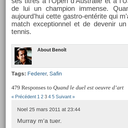
ses tit­res à l’Open d’Australie et à l
de lui un champ­ion im­men­se. Qua
aujourd’hui cette gastro-entérite qui m’
match ex­cep­tion­nel et de de­venir un
ten­nis.
About
Benoît
Tags:
Feder­er
,
Safin
479 Responses to
Quand le duel est oeuvre d’art
« Précédent
1
2
3
4
5
Suivant »
Noel
25 mars 2011 at 23:44
Murray m’a tuer.