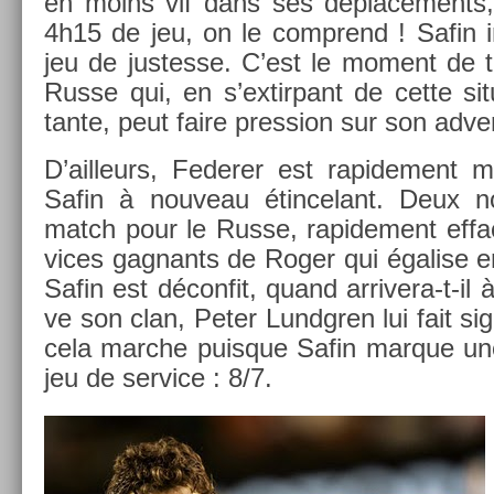
en moins vif dans ses déplace­ments, 
4h15 de jeu, on le com­prend ! Safin i
jeu de just­es­se. C’est le mo­ment de 
Russe qui, en s’ex­tirpant de cette sit
tante, peut faire pre­ss­ion sur son ad­ve
D’ail­leurs, Feder­er est rapide­ment
Safin à nouveau étin­celant. Deux nou
match pour le Russe, rapide­ment effa
vices gag­nants de Roger qui égal­ise en­
Safin est décon­fit, quand arrivera-t-il à 
ve son clan, Peter Lundgr­en lui fait si
cela marche puis­que Safin mar­que une
jeu de ser­vice : 8/7.