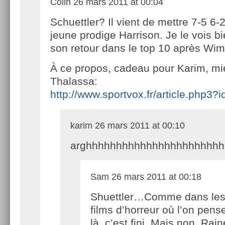
Colin
26 mars 2011 at 00:04
Schuettler? Il vient de mettre 7-5 6-
jeune prodige Harrison. Je le vois bi
son retour dans le top 10 après Wi
À ce propos, cadeau pour Karim, m
Thalassa:
http://www.sportvox.fr/article.php3?
karim
26 mars 2011 at 00:10
arghhhhhhhhhhhhhhhhhhhhhhh
Sam
26 mars 2011 at 00:18
Shuettler…Comme dans le
films d’horreur où l’on pens
là, c’est fini. Mais non, Rain