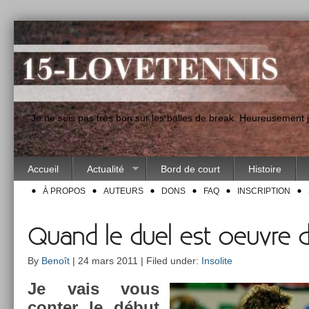
"Je ne suis pas très bon sur les balles de break. Heureusement
Accueil
Actualité
Bord de court
Histoire
À PROPOS
AUTEURS
DONS
FAQ
INSCRIPTION
Quand le duel est oeuvre d
By
Benoît
| 24 mars 2011 | Filed under:
Insolite
Je vais vous
con­t­er le début