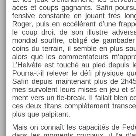
aces et coups gag­nants. Safin pour­sui
fensive con­stan­te en jouant très long
Roger, puis en accélérant d’une frap­p
le coup droit de son il­lustre ad­ver
mon­di­al souffre, obligé de gam­bad­e
coins du ter­rain, il semble en plus sou
alors que les com­men­tateurs m’appren
L’Helvète est touché au pied de­puis le
Pourra-t-il re­lev­er le défi physique q
Safin de­puis main­tenant plus de 2h
mes sur­volent leurs mises en jeu et s’en
ment vers un tie-break. Il fal­lait bien c
ces deux titans com­plète­ment trans­
plus que pal­pitant.
Mais on connaît les capacités de Fede
dans les mo­ments cruciaux, il l’a d’ai