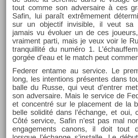
tout comme son ad­versaire à ces gr
Safin, lui paraît ex­trême­ment déter­m
sur un ob­jec­tif in­visib­le, il veut s
jamais vu évolu­er un de ces joueurs,
vrai­ment parti, mais je veux voir le R
tran­quil­lité du numéro 1. L’échauf­fe
gorgée d’eau et le match peut com­men
Feder­er en­tame au ser­vice. Le pre­m
long, les in­ten­tions présen­tes dans to
balle du Russe, qui veut d’entr­er mett
son ad­versaire. Mais le ser­vice de Fed
et con­centré sur le place­ment de la b
belle sol­idité dans l’échan­ge, et oui,
Côté ser­vice, Safin n’est pas mal non 
en­gage­ments canons, il doit tout 
lorsque l’échan­ge s’instal­le. Le dé