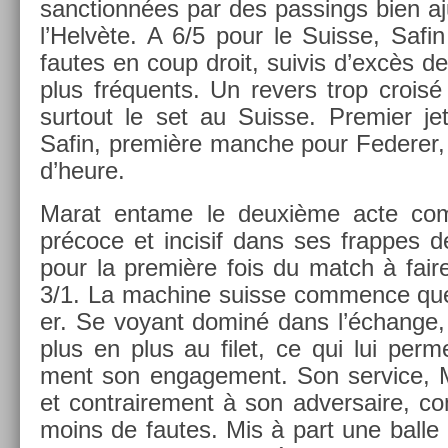
sanctionnées par des pass­ings bien aj
l’Helvète. A 6/5 pour le Suis­se, Safi
fautes en coup droit, suivis d’excès de
plus fréquents. Un re­v­ers trop crois
sur­tout le set au Suis­se. Pre­mi­er j
Safin, première man­che pour Feder­er, 
d’heure.
Marat en­tame le deuxième acte co
précoce et in­cisif dans ses frap­pes de 
pour la première fois du match à fair
3/1. La mac­hine suis­se com­m­ence que
er. Se voyant dominé dans l’échan­ge,
plus en plus au filet, ce qui lui per­met
ment son en­gage­ment. Son ser­vice, M
et contra­ire­ment à son ad­versaire, 
moins de fautes. Mis à part une balle