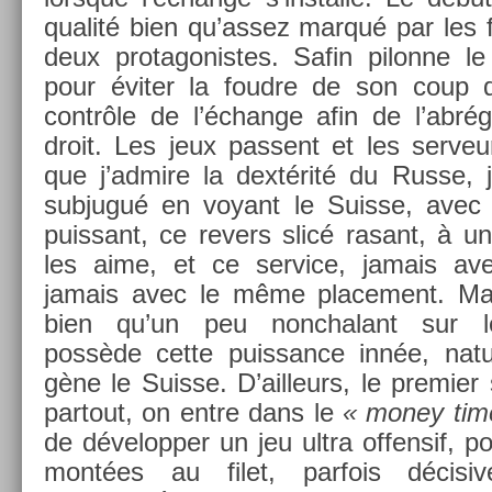
qualité bien qu’assez marqué par les fa
deux pro­tagonis­tes. Safin pilon­ne le
pour éviter la foud­re de son coup dr
contrôle de l’échan­ge afin de l’abr
droit. Les jeux pas­sent et les ser­veu
que j’ad­mire la dextérité du Russe, 
sub­jugué en voyant le Suis­se, avec 
puis­sant, ce re­v­ers slicé rasant, à
les aime, et ce ser­vice, jamais av
jamais avec le même place­ment. Mai
bien qu’un peu non­chalant sur l
possède cette puis­sance innée, natur
gène le Suis­se. D’ail­leurs, le pre­mi­e
par­tout, on entre dans le
« money tim
de développ­er un jeu ultra of­fen­sif, 
montées au filet, par­fois décisive