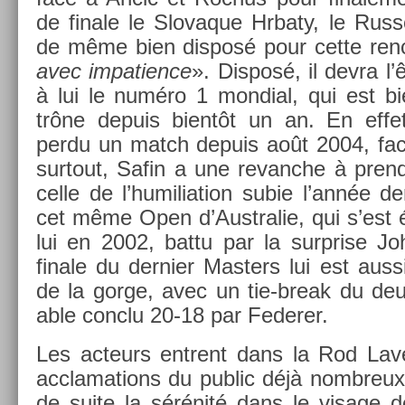
de fin­ale le Slovaque Hrbaty, le Rus
de même bien dis­posé pour cette re­nc
avec im­pati­ence
». Dis­posé, il devra l’
à lui le numéro 1 mon­di­al, qui est bi
trône de­puis bientôt un an. En effet
perdu un match de­puis août 2004, fac
sur­tout, Safin a une re­vanche à pre­n
celle de l’humilia­tion subie l’année de
cet même Open d’Australie, qui s’est 
lui en 2002, battu par la sur­pr­ise 
finale du de­rni­er Mast­ers lui est auss
de la gorge, avec un tie-break du d
able con­clu 20-18 par Feder­er.
Les ac­teurs en­trent dans la Rod Lav
acclama­tions du pub­lic déjà nombreux.
de suite la sérénité dans le visage d