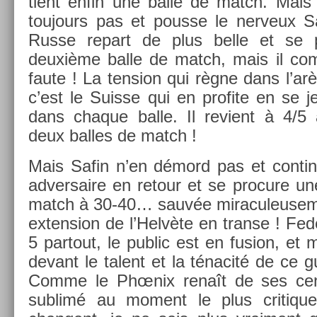
tient enfin une balle de match. Mais 
toujours pas et pous­se le ner­veux S
Russe re­part de plus belle et se p
deuxième balle de match, mais il co
faute ! La tens­ion qui règne dans l’arè
c’est le Suis­se qui en pro­fite en se 
dans chaque balle. Il re­vient à 4/5
deux bal­les de match !
Mais Safin n’en démord pas et con­tin
ad­versaire en re­tour et se pro­cure un
match à 30-40… sauvée miraculeuse­m
ex­tens­ion de l’Helvète en trans­e ! Fede
5 par­tout, le pub­lic est en fus­ion, et
de­vant le talent et la ténacité de ce guer
Comme le Phœnix renaît de ses cen
sub­limé au mo­ment le plus critique