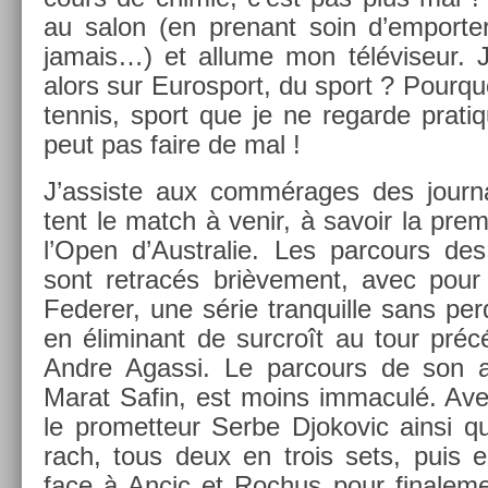
au salon (en pre­nant soin d’em­port­
jamais…) et al­lume mon téléviseur.
alors sur Euros­port, du sport ? Pour­q
ten­nis, sport que je ne re­gar­de prat
peut pas faire de mal !
J’as­siste aux commérages des jour­na
tent le match à venir, à savoir la prem
l’Open d’Australie. Les par­cours des
sont re­tracés briè­ve­ment, avec pour 
Feder­er, une série tran­quil­le sans per
en éli­minant de sur­croît au tour précéd
Andre Agas­si. Le par­cours de son ad
Marat Safin, est moins im­maculé. Avec
le pro­met­teur Serbe Djokovic ainsi q
rach, tous deux en trois sets, puis e
face à Ancic et Roc­hus pour fin­ale­ment