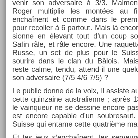
venir son ad­versaire à 3/3. Mal­m­en
Roger multi­plie les montées au fil
enchaînent et comme dans le pre­mi­
pour re­coll­er à 6 par­tout. Mais là en­co
sion­ne en élevant tout d’un coup s
Safin râle, et râle en­core. Une raquet
Russe, un set de plus pour le Suis­s
sourire dans le clan du Bâlois. Mais 
reste calme, tendu, attend-il une quel­
son ad­versaire (7/5 4/6 7/5) ?
Le pub­lic donne de la voix, il as­sis­te 
cette quin­zaine australien­ne ; après 
le vain­queur ne se de­ssine en­core pa
est en­core cap­able d’un soub­resaut.
Suis­se qui en­tame cette quat­rième man
Et les jeux s’enchaînent, les ser­veurs f