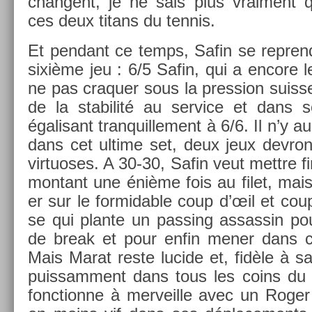
chan­gent, je ne sais plus vrai­ment qu
ces deux titans du ten­nis.
Et pen­dant ce temps, Safin se re­prend
sixième jeu : 6/5 Safin, qui a en­core l
ne pas craqu­er sous la pre­ss­ion suis­s
de la stabilité au ser­vice et dans 
égalisant tran­quil­le­ment à 6/6. Il n’y 
dans cet ul­time set, deux jeux de­vro
vir­tuoses. A 30-30, Safin veut mettre 
mon­tant une énième fois au filet, mais
er sur le for­mid­able coup d’œil et co
se qui plan­te un pass­ing as­sas­sin pou
de break et pour enfin mener dans c
Mais Marat reste lucide et, fidèle à sa t
puis­sam­ment dans tous les coins du 
fonction­ne à mer­veil­le avec un Roge