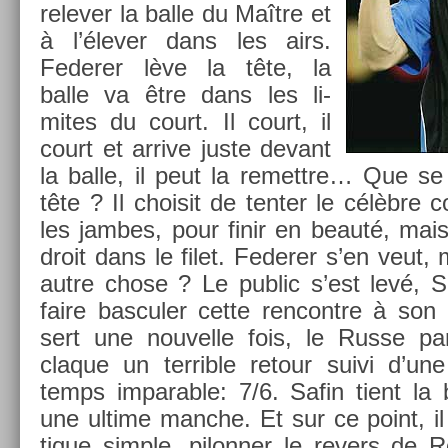
re­lev­er la balle du Maître et
à l’élever dans les airs.
Feder­er lève la tête, la
balle va être dans les li­
mites du court. Il court, il
court et ar­rive juste de­vant
la balle, il peut la re­mettre… Que se
tête ? Il choisit de tent­er le célèbre
les jam­bes, pour finir en beauté, mais c
droit dans le filet. Feder­er s’en veut, 
autre chose ? Le pub­lic s’est levé, Sa
faire bas­cul­er cette re­ncontre à son
sert une nouvel­le fois, le Russe p
claque un ter­rible re­tour suivi d’u
temps im­par­able: 7/6. Safin tient la b
une ul­time man­che. Et sur ce point, il 
tique sim­ple, pilonn­er le re­v­ers de 