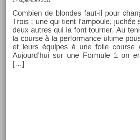
17 septembre 2011
Com­bi­en de blon­des faut-il pour chan
Trois ; une qui tient l’am­poule, juchée
deux aut­res qui la font tourn­er. Au ten
la co­ur­se à la per­for­mance ul­time pous
et leurs équipes à une folle co­ur­se à
Aujourd’hui sur une For­mule 1 on en
[…]