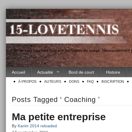
"Je ne suis pas très bon sur les balles de break. Heureusement
Accueil
Actualité
Bord de court
Histoire
À PROPOS
AUTEURS
DONS
FAQ
INSCRIPTION
Posts Tagged ‘ Coaching ’
Ma petite entreprise
By
Karim 2014 reloaded