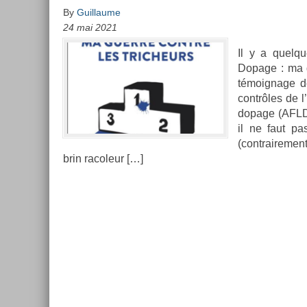
By
Guillaume
24 mai 2021
Il y a quel­qu
Dopage : ma gu
témoig­nage de
contrôles de l
dopage (AFLD
il ne faut pas
(contra­ire­m
brin racoleur […]