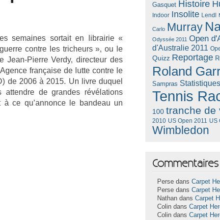
Histoire
H
Gasquet
Insolite
Lendl
Indoor
Na
Murray
Carlo
es semaines sor­tait en li­brairie «
Open d'A
Odyssée 2011
d'Australie 2011
er­re con­tre les tri­cheurs », ou le
Ope
Reportage
Quizz
R
 Jean-Pierre Verdy, di­rec­teur des
Roland Gar
’Ag­ence française de lutte con­tre le
) de 2006 à 2015. Un livre duquel
Statistique
Sampras
 at­tendre de gran­des révéla­tions
Tennis Ra
ent à ce qu’an­nonce le ban­deau un
tranche de 
100
US Open 2011
US 
2010
Wimbledon
Commentaires 
Perse dans
Carpet He
Perse dans
Carpet He
Nathan dans
Carpet 
Colin dans
Carpet He
Colin dans
Carpet He