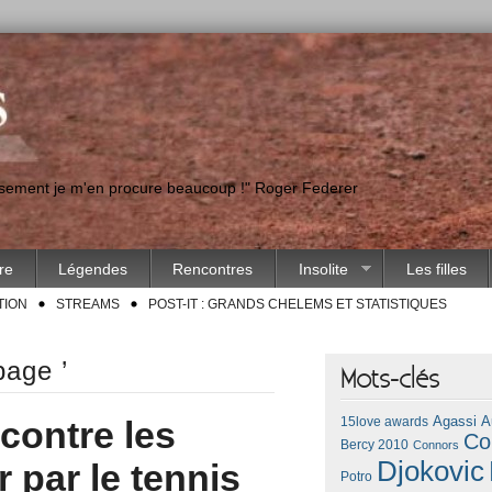
eusement je m'en procure beaucoup !" Roger Federer
ire
Légendes
Rencontres
Insolite
Les filles
TION
STREAMS
POST-IT : GRANDS CHELEMS ET STATISTIQUES
page ’
Mots-clés
Agassi
A
contre les
15love awards
Co
Bercy 2010
Connors
Djokovic
r par le tennis
Potro