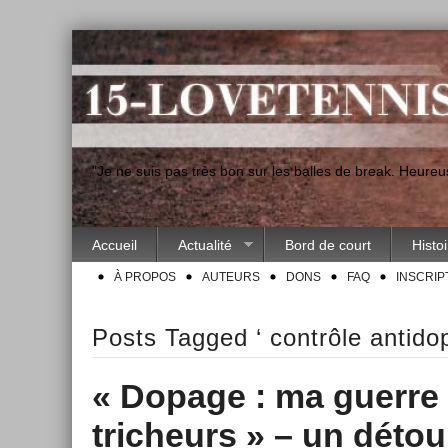
"Je ne suis pas très bon sur les balles de break. Heur
Accueil
Actualité
Bord de court
Histo
À PROPOS
AUTEURS
DONS
FAQ
INSCRIP
Posts Tagged ‘ contrôle antido
« Dopage : ma guerre 
tricheurs » – un détou