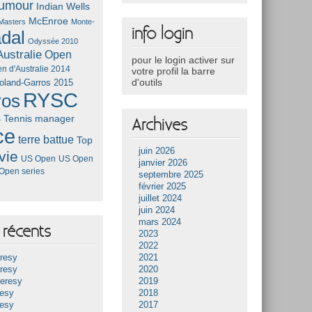
umour
Indian Wells
McEnroe
Masters
Monte-
info login
dal
Odyssée 2010
ustralie
Open
pour le login activer sur
n d'Australie 2014
votre profil la barre
d'outils
oland-Garros 2015
RYSC
ros
s
Tennis manager
Archives
ce
terre battue
Top
juin 2026
vie
US Open
US Open
janvier 2026
Open series
septembre 2025
février 2025
juillet 2024
juin 2024
mars 2024
récents
2023
2022
resy
2021
resy
2020
Heresy
2019
resy
2018
resy
2017