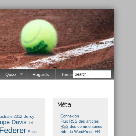
Quizz
Regards
Tennis Race
Méta
Bercy
ustralie 2012
Connexion
upe Davis
Flux
RSS
des articles
del
RSS
des commentaires
Federer
Fiction
Site de WordPress-FR