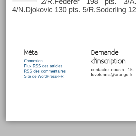
2/R.Federer 198 pts. 3/A
4/N.Djokovic 130 pts. 5/R.Soderling 121
Méta
Demande
d’inscription
Connexion
Flux
RSS
des articles
contactez-nous à : 15-
RSS
des commentaires
lovetennis@orange.fr
Site de WordPress-FR