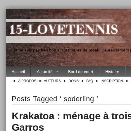
"Je ne suis pas très bon sur les balles de break. Heureusement
Accueil
Actualité
Bord de court
Histoire
À PROPOS
AUTEURS
DONS
FAQ
INSCRIPTION
Posts Tagged ‘ soderling ’
Krakatoa : ménage à troi
Garros