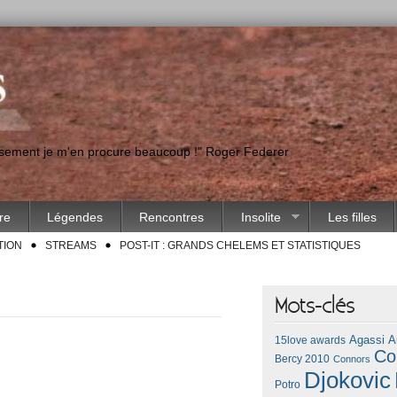
eusement je m'en procure beaucoup !" Roger Federer
ire
Légendes
Rencontres
Insolite
Les filles
TION
STREAMS
POST-IT : GRANDS CHELEMS ET STATISTIQUES
Mots-clés
Agassi
A
15love awards
Co
Bercy 2010
Connors
Djokovic
Potro