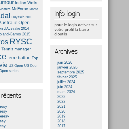
umour
Indian Wells
McEnroe
Masters
Monte-
info login
dal
Odyssée 2010
ustralie
Open
pour le login activer sur
n d'Australie 2014
votre profil la barre
d'outils
oland-Garros 2015
RYSC
ros
s
Tennis manager
Archives
ce
terre battue
Top
juin 2026
vie
US Open
US Open
janvier 2026
Open series
septembre 2025
février 2025
juillet 2024
juin 2024
mars 2024
récents
2023
2022
resy
2021
resy
2020
Heresy
2019
resy
2018
resy
2017