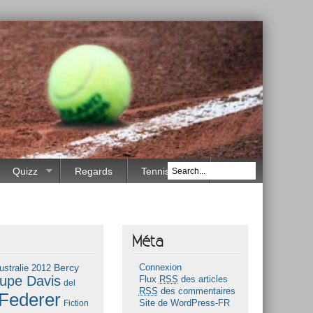
Quizz
Regards
Tennis Race
Méta
Bercy
ustralie 2012
Connexion
upe Davis
Flux
RSS
des articles
del
RSS
des commentaires
Federer
Fiction
Site de WordPress-FR