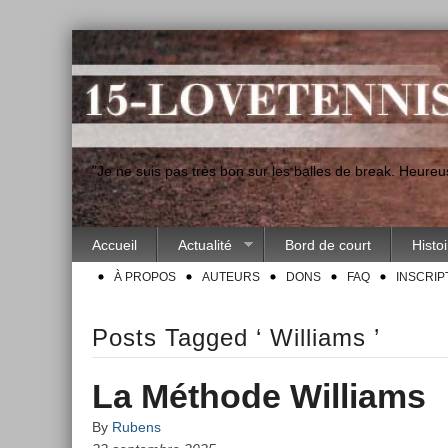
"Je ne suis pas très bon sur les balles de break. Heur
Accueil
Actualité
Bord de court
Histo
À PROPOS
AUTEURS
DONS
FAQ
INSCRIP
Posts Tagged ‘ Williams ’
La Méthode Williams
By
Rubens