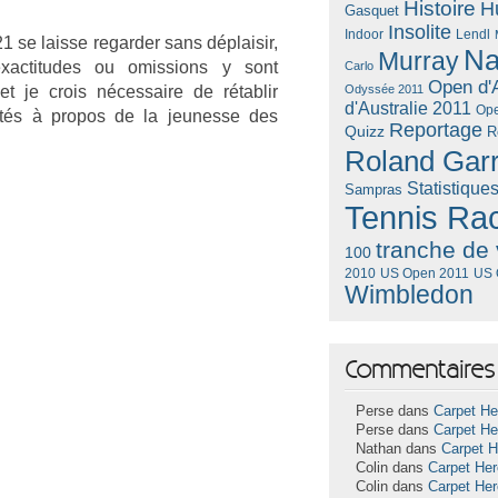
Histoire
H
Gasquet
Insolite
Lendl
Indoor
 se lais­se re­gard­er sans déplaisir,
Na
Murray
exac­titudes ou omiss­ions y sont
Carlo
Open d'A
t je crois néces­saire de rétab­lir
Odyssée 2011
d'Australie 2011
Ope
ités à pro­pos de la jeunes­se des
Reportage
Quizz
R
Roland Gar
Statistique
Sampras
Tennis Ra
tranche de 
100
US Open 2011
US 
2010
Wimbledon
Commentaires 
Perse dans
Carpet He
Perse dans
Carpet He
Nathan dans
Carpet 
Colin dans
Carpet He
Colin dans
Carpet He