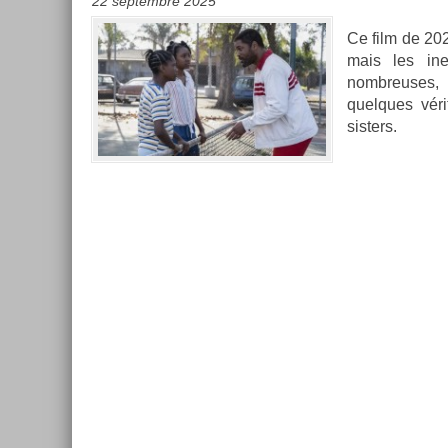
22 septembre 2025
Ce film de 2021
mais les in­
nombreuses, e
quel­ques vér
sist­ers.