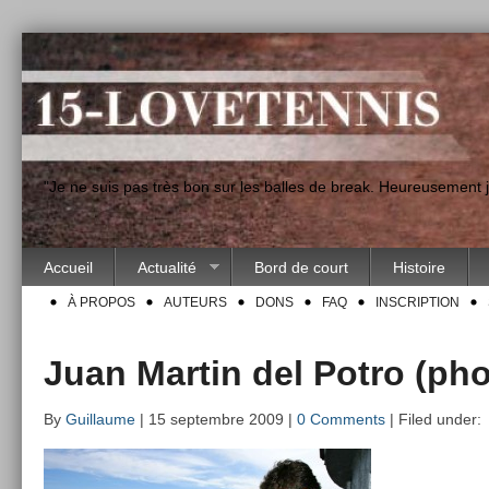
"Je ne suis pas très bon sur les balles de break. Heureusement
Accueil
Actualité
Bord de court
Histoire
À PROPOS
AUTEURS
DONS
FAQ
INSCRIPTION
Juan Martin del Potro (ph
By
Guillaume
| 15 septembre 2009 |
0 Comments
| Filed under: