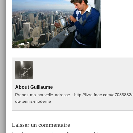
About
Guil­laume
Pre­nez ma nouvel­le ad­resse : http://livre.fnac.com/a70858
du-tennis-moderne
Laisser un commentaire