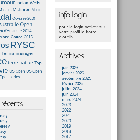
umour
Indian Wells
McEnroe
Masters
Monte-
info login
dal
Odyssée 2010
ustralie
Open
pour le login activer sur
n d'Australie 2014
votre profil la barre
d'outils
oland-Garros 2015
RYSC
ros
s
Tennis manager
Archives
ce
terre battue
Top
juin 2026
vie
US Open
US Open
janvier 2026
Open series
septembre 2025
février 2025
juillet 2024
juin 2024
mars 2024
récents
2023
2022
resy
2021
resy
2020
Heresy
2019
resy
2018
resy
2017