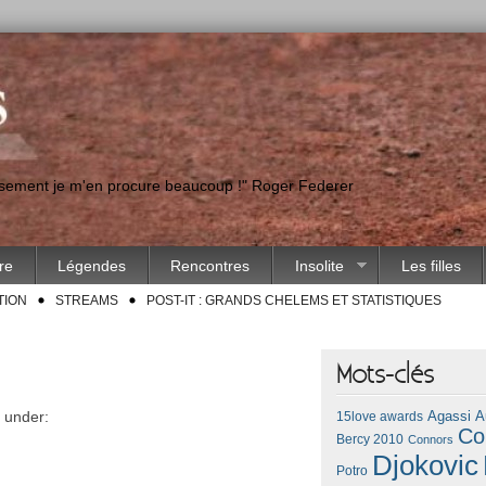
eusement je m'en procure beaucoup !" Roger Federer
ire
Légendes
Rencontres
Insolite
Les filles
TION
STREAMS
POST-IT : GRANDS CHELEMS ET STATISTIQUES
Mots-clés
d under:
Agassi
A
15love awards
Co
Bercy 2010
Connors
Djokovic
Potro