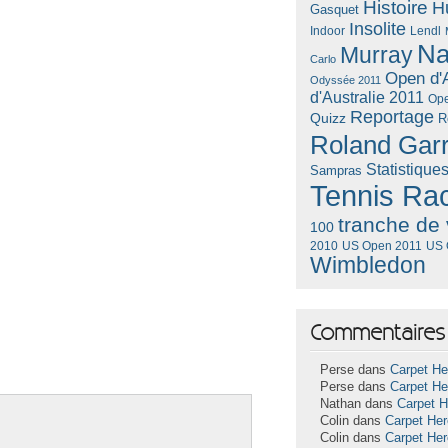
Histoire
H
Gasquet
Insolite
Lendl
Indoor
Na
Murray
Carlo
Open d'A
Odyssée 2011
d'Australie 2011
Ope
Reportage
Quizz
R
Roland Gar
Statistique
Sampras
Tennis Ra
tranche de 
100
US Open 2011
US 
2010
Wimbledon
Commentaires 
Perse dans
Carpet He
Perse dans
Carpet He
Nathan dans
Carpet 
Colin dans
Carpet He
Colin dans
Carpet He