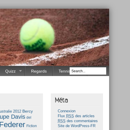
Quizz
Regards
Tennis Race
Méta
Bercy
ustralie 2012
Connexion
upe Davis
Flux
RSS
des articles
del
RSS
des commentaires
Federer
Fiction
Site de WordPress-FR