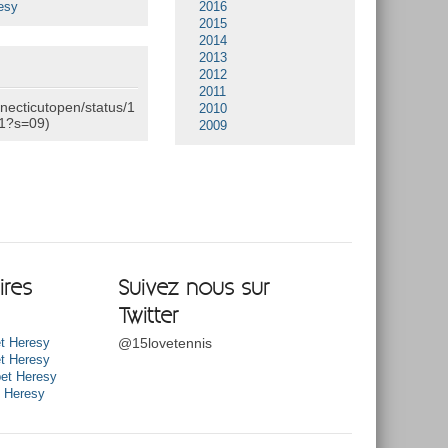
esy
2016
2015
2014
2013
2012
2011
nnecticutopen/status/1
2010
1?s=09)
2009
res
Suivez nous sur
Twitter
@15lovetennis
t Heresy
t Heresy
et Heresy
t Heresy