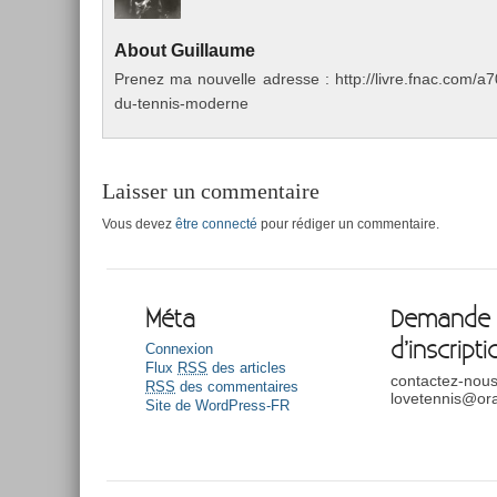
About
Guil­laume
Pre­nez ma nouvel­le ad­resse : http://livre.fnac.co
du-tennis-moderne
Laisser un commentaire
Vous devez
être connecté
pour rédiger un commentaire.
Méta
Demande
d’inscripti
Connexion
Flux
RSS
des articles
contactez-nous
RSS
des commentaires
lovetennis@ora
Site de WordPress-FR