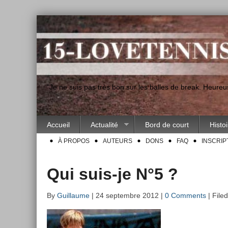
"Je ne suis pas très bon sur les balles de break. Heur
Accueil
Actualité
Bord de court
Histo
À PROPOS
AUTEURS
DONS
FAQ
INSCRIP
Qui suis-je N°5 ?
By
Guillaume
| 24 septembre 2012 |
0 Comments
| File