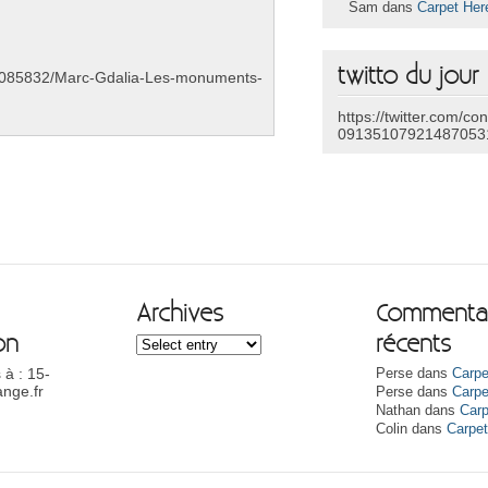
Sam dans
Carpet Her
twitto du jour
m/a7085832/Marc-Gdalia-Les-monuments-
https://twitter.com/co
09135107921487053
Archives
Commentai
on
récents
 à : 15-
Perse dans
Carpe
nge.fr
Perse dans
Carpe
Nathan dans
Carp
Colin dans
Carpe