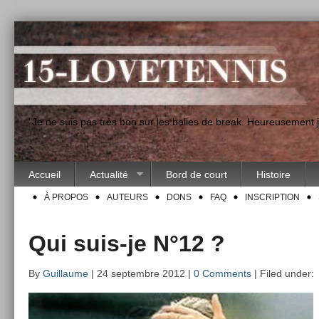
"Je ne suis pas très bon sur les balles de break. Heureusement
Accueil
Actualité
Bord de court
Histoire
À PROPOS
AUTEURS
DONS
FAQ
INSCRIPTION
Qui suis-je N°12 ?
By
Guillaume
| 24 septembre 2012 |
0 Comments
| Filed under: