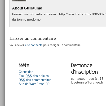
About
Guil­laume
Pre­nez ma nouvel­le ad­resse : http://livre.fnac.com/a70858
du-tennis-moderne
Laisser un commentaire
Vous devez
être connecté
pour rédiger un commentaire.
Méta
Demande
d’inscription
Connexion
Flux
RSS
des articles
contactez-nous à : 15-
RSS
des commentaires
lovetennis@orange.fr
Site de WordPress-FR