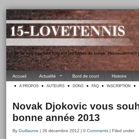
"Je ne suis pas très bon sur les balles de break. Heureusement
Accueil
Actualité
Bord de court
Histoire
À PROPOS
AUTEURS
DONS
FAQ
INSCRIPTION
Novak Djokovic vous souh
bonne année 2013
By
Guillaume
| 26 décembre 2012 |
0 Comments
| Filed under: