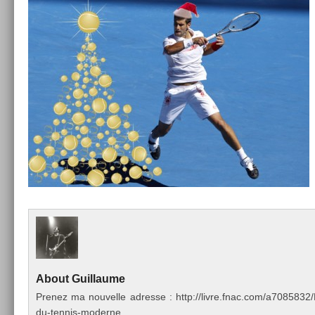
About
Guil­laume
Pre­nez ma nouvel­le ad­resse : http://livre.fnac.com/a70858
du-tennis-moderne