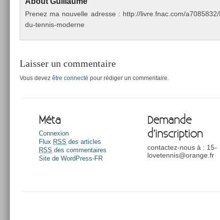
About
Guil­laume
Pre­nez ma nouvel­le ad­resse : http://livre.fnac.com/a70858
du-tennis-moderne
Laisser un commentaire
Vous devez
être connecté
pour rédiger un commentaire.
Méta
Demande
d’inscription
Connexion
Flux
RSS
des articles
contactez-nous à : 15-
RSS
des commentaires
lovetennis@orange.fr
Site de WordPress-FR