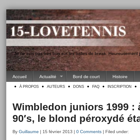
"Je ne suis pas très bon sur les balles de break. Heureusement
Accueil
Actualité
Bord de court
Histoire
À PROPOS
AUTEURS
DONS
FAQ
INSCRIPTION
Wimbledon juniors 1999 : à
90′s, le blond péroxydé ét
By
Guillaume
| 15 février 2013 |
0 Comments
| Filed under: