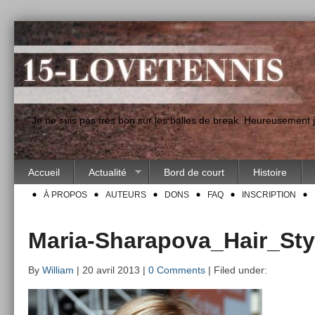
"Je ne suis pas très bon sur les balles de break. Heureusement
Accueil
Actualité
Bord de court
Histoire
À PROPOS
AUTEURS
DONS
FAQ
INSCRIPTION
Maria-Sharapova_Hair_Sty
By
William
| 20 avril 2013 |
0 Comments
| Filed under: