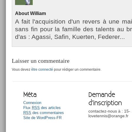
About
Wil­liam
A fait l'ac­quisi­tion d'un re­v­ers à une m
sans fin pour la famil­le des talents au b
d'as : Agas­si, Safin, Kuert­en, Feder­er...
Laisser un commentaire
Vous devez
être connecté
pour rédiger un commentaire.
Méta
Demande
d’inscription
Connexion
Flux
RSS
des articles
contactez-nous à : 15-
RSS
des commentaires
lovetennis@orange.fr
Site de WordPress-FR