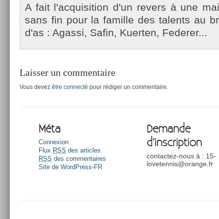
A fait l'ac­quisi­tion d'un re­v­ers à une m
sans fin pour la famil­le des talents au b
d'as : Agas­si, Safin, Kuert­en, Feder­er...
Laisser un commentaire
Vous devez
être connecté
pour rédiger un commentaire.
Méta
Demande
d’inscription
Connexion
Flux
RSS
des articles
contactez-nous à : 15-
RSS
des commentaires
lovetennis@orange.fr
Site de WordPress-FR