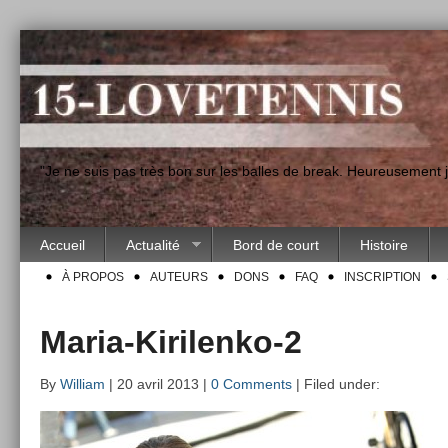
"Je ne suis pas très bon sur les balles de break. Heureusement
Accueil
Actualité
Bord de court
Histoire
À PROPOS
AUTEURS
DONS
FAQ
INSCRIPTION
Maria-Kirilenko-2
By
William
| 20 avril 2013 |
0 Comments
| Filed under: