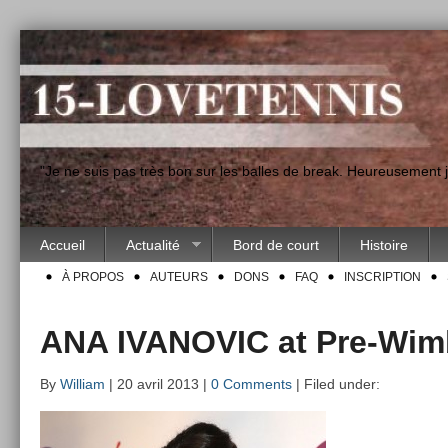
"Je ne suis pas très bon sur les balles de break. Heureusement
Accueil
Actualité
Bord de court
Histoire
À PROPOS
AUTEURS
DONS
FAQ
INSCRIPTION
ANA IVANOVIC at Pre-Wim
By
William
| 20 avril 2013 |
0 Comments
| Filed under: