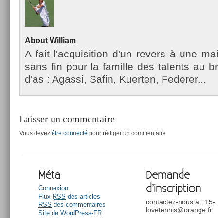
About
Wil­liam
A fait l'ac­quisi­tion d'un re­v­ers à une m
sans fin pour la famil­le des talents au b
d'as : Agas­si, Safin, Kuert­en, Feder­er...
Laisser un commentaire
Vous devez
être connecté
pour rédiger un commentaire.
Méta
Demande
d’inscription
Connexion
Flux
RSS
des articles
contactez-nous à : 15-
RSS
des commentaires
lovetennis@orange.fr
Site de WordPress-FR