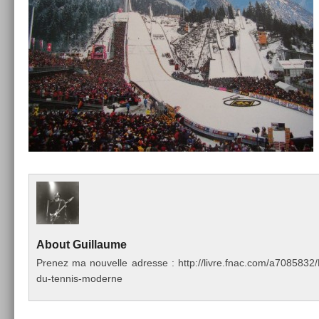
About
Guil­laume
Pre­nez ma nouvel­le ad­resse : http://livre.fnac.com/a70858
du-tennis-moderne