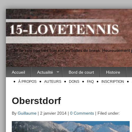
"Je ne suis pas très bon sur les balles de break. Heureusement
Accueil
Actualité
Bord de court
Histoire
À PROPOS
AUTEURS
DONS
FAQ
INSCRIPTION
Oberstdorf
By
Guillaume
| 2 janvier 2014 |
0 Comments
| Filed under: